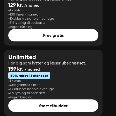
129 kr.
/måned
1 konto
100 timer/måned
Eksklusivt indhold hver uge
Fri lytning til podcasts
Ingen binding
Prøv gratis
Unlimited
For dig som lytter og læser ubegrænset.
159 kr.
/måned
50% rabat i 3 måneder
1 konto
Ubegrænset timer
Eksklusivt indhold hver uge
Fri lytning til podcasts
Ingen binding
Start tilbuddet