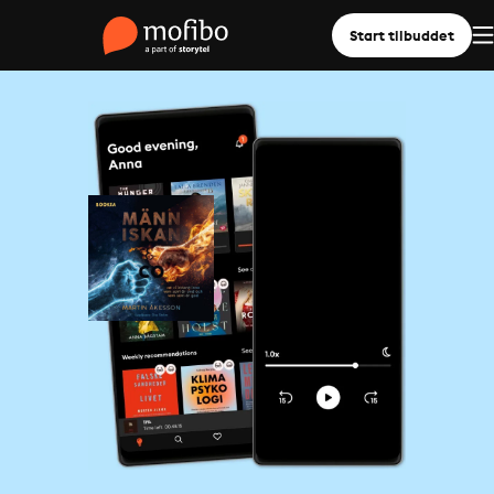
Start tilbuddet