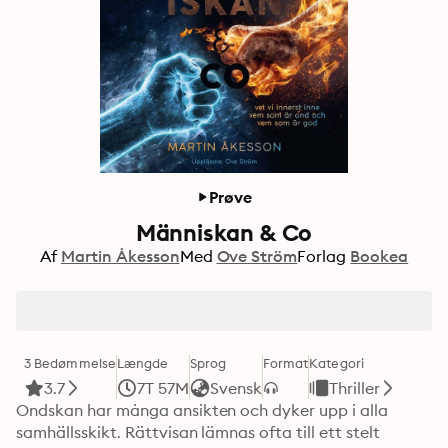
Prøve
Människan & Co
Af
Martin Åkesson
Med
Ove Ström
Forlag
Bookea
3 Bedømmelse
Længde
Sprog
Format
Kategori
3.7
7T 57M
Svensk
Thriller
Ondskan har många ansikten och dyker upp i alla 
samhällsskikt. Rättvisan lämnas ofta till ett stelt 