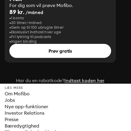
For dig som vil prøve Mofibo.
89 kr.
/måned
1 konto
20 timer/måned
Gem op til 100 ubrugte timer
Eksklusivt indhold hver uge
Fri lytning til podcasts
Ingen binding
Prøv gratis
Har du en rabatkode?
Indtast koden her
LÆS MERE
Om Mofibo
Jobs
Nye app-funktioner
Investor Relations
Presse
Bæredygtighed