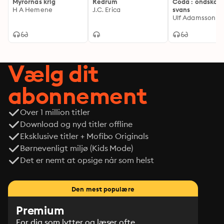
Myrornas krig
Redrum
Coda : ondskan
H A Hemene
J.C. Erica
svans
Ulf Adamsson
Vælg dit
abonnement
Over 1 million titler
Download og nyd titler offline
Eksklusive titler + Mofibo Originals
Børnevenligt miljø (Kids Mode)
Det er nemt at opsige når som helst
Den mest populære
Premium
For dig som lytter og læser ofte.