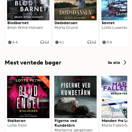
Blodbarnet
Dødsdansen
Savnet
Brian Wind-Hansen
Maria Grund
Lotta Luxenbur
4.4
4.1
4.4
Mest ventede bøger
Se alle
Stalkeren
Pigerne ved
Manden fra Lun
Lotte Petri
Rundetårn
Maria Fallström
Marianne Jørgensen