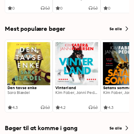
0
0
0
Mest populære bøger
Se alle
Den tavse enke
Vinterland
Satans sommer
Sara Blædel
Kim Faber, Janni Pedersen
4.3
4.2
4.3
Bøger til at komme i gang
Se alle