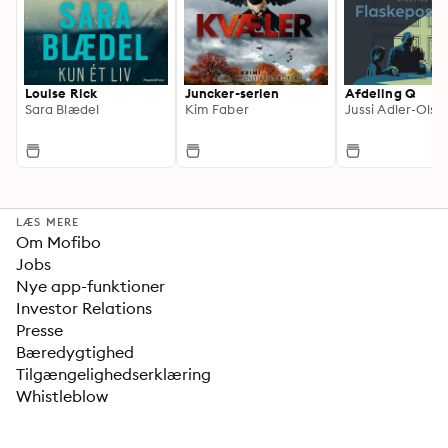
Louise Rick
Juncker-serien
Afdeling Q
Sara Blædel
Kim Faber
Jussi Adler-Olse
LÆS MERE
Om Mofibo
Jobs
Nye app-funktioner
Investor Relations
Presse
Bæredygtighed
Tilgængelighedserklæring
Whistleblow