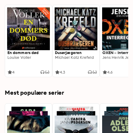
En dommers død
Dusørjægeren
OXEN – Interre
Louise Voller
Michael Katz Krefeld
Jens Henrik Jen
4
4.3
4.6
Mest populære serier