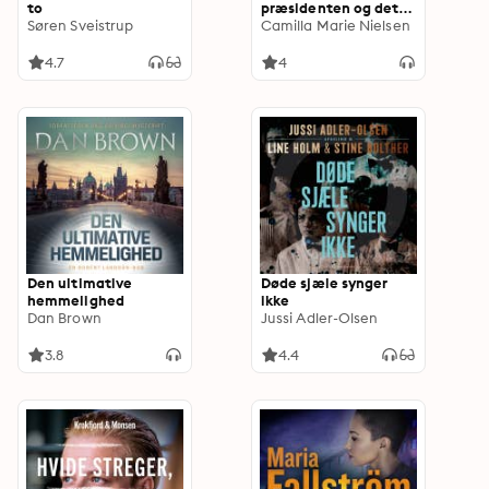
to
præsidenten og det
Søren Sveistrup
forbudte broderskab.
Camilla Marie Nielsen
4.7
4
Den ultimative
Døde sjæle synger
hemmelighed
ikke
Dan Brown
Jussi Adler-Olsen
3.8
4.4