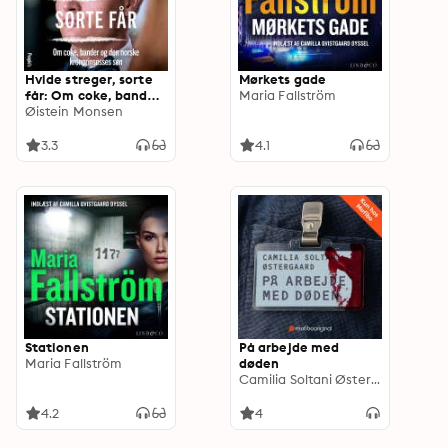
Hvide streger, sorte
Mørkets gade
får: Om coke, bander
Maria Fallström
og den norske
Øistein Monsen
kronprinsesses søn
3.3
4.1
Stationen
På arbejde med
Maria Fallström
døden
Camilia Soltani Østergaard
4.2
4