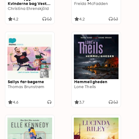
Kvinderne bag Vesten
Freida McFadden
II
Christina Ehrenskjöld
4.2
4.2
Sallys far-bøgerne
Hemmeligheden
Thomas Brunstrøm
Lone Theils
4.6
3.7