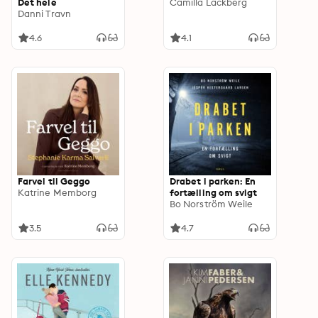
Det hele
Camilla Läckberg
Danni Travn
4.6
4.1
Farvel til Geggo
Drabet i parken: En
Katrine Memborg
fortælling om svigt
Bo Norström Weile
3.5
4.7