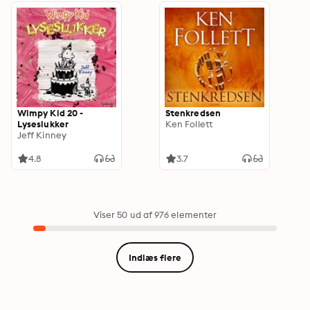
Wimpy Kid 20 -
Stenkredsen
Lyseslukker
Ken Follett
Jeff Kinney
4.8
3.7
Viser 50 ud af 976 elementer
Indlæs flere