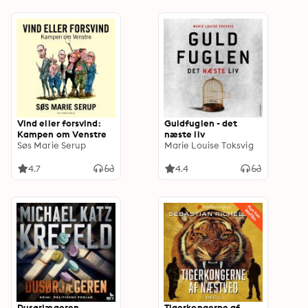
Vind eller forsvind:
Guldfuglen - det
Kampen om Venstre
næste liv
Søs Marie Serup
Marie Louise Toksvig
4.7
4.4
Dusørjægeren
Tigerkongerne af