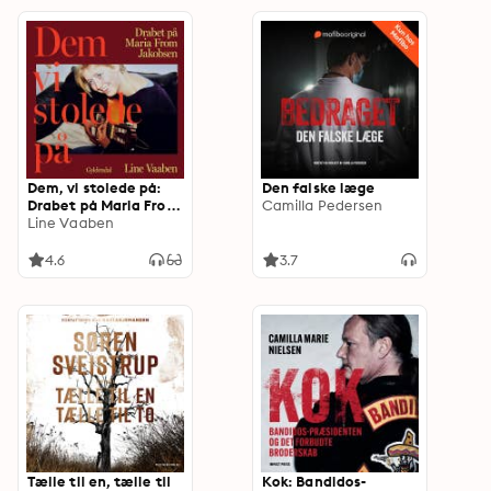
Dem, vi stolede på:
Den falske læge
Drabet på Maria From
Camilla Pedersen
Jakobsen
Line Vaaben
4.6
3.7
Tælle til en, tælle til
Kok: Bandidos-