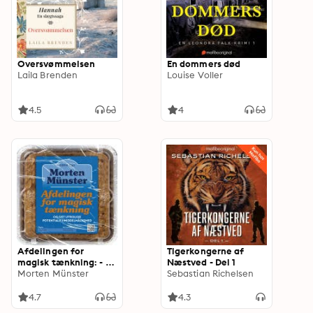
Oversvømmelsen
En dommers død
Laila Brenden
Louise Voller
4.5
4
Afdelingen for
Tigerkongerne af
magisk tænkning: - og
Næstved - Del 1
det utrolige
Morten Münster
Sebastian Richelsen
potentiale i
middelmådighed
4.7
4.3