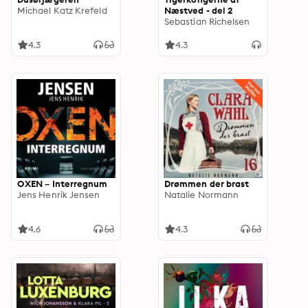
Michael Katz Krefeld
Næstved - del 2
Sebastian Richelsen
4.3
4.3
OXEN – Interregnum
Drømmen der brast
Jens Henrik Jensen
Natalie Normann
4.6
4.3