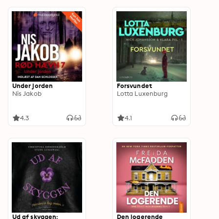
Under jorden
Forsvundet
Nis Jakob
Lotta Luxenburg
4.3
4.1
Ud af skyggen:
Den logerende