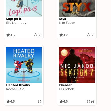
Lagt på is
Styx
Elle Kennedy
Kim Faber
4.3
4.2
Heated Rivalry
Flænser
Rachel Reid
Nis Jakob
4.5
4.5