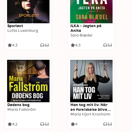
Sporløst
ILKA - Jagten på
Lotta Luxenburg
Anita
Sara Blædel
4.3
4.3
Dødens bog
Han tog mit liv: Når
Maria Fallström
en forelskelse bliver
dit livs værste
Maria Hjort Kronholm
mareridt
4.2
4