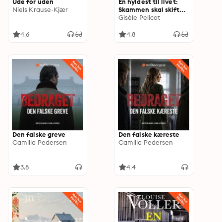
Ude for uden
En hyldest til livet:
Niels Krause-Kjær
Skammen skal skifte
side
Gisèle Pelicot
4.6
4.8
Den falske greve
Den falske kæreste
Camilla Pedersen
Camilla Pedersen
3.8
4.4