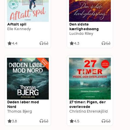
Aftalt spil
Den sidste
Elle Kennedy
kærlighedssang
Lucinda Riley
4.4
4.3
Døden løber mod
27 timer: Pigen, der
Nord
overlevede
Thomas Bjerg
Christina Ehrenskjöld
3.8
4.5