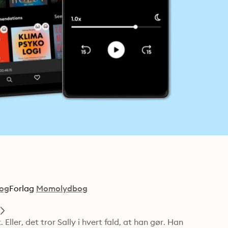
og
Forlag
Momolydbog
Eller, det tror Sally i hvert fald, at han gør. Han 