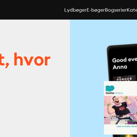
Lydbøger
E-bøger
Bogserier
Kate
t, hvor