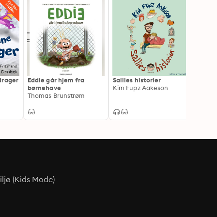
drager
Eddie går hjem fra
Sallies historier
Ramas
børnehave
Kim Fupz Aakeson
Kristi
Thomas Brunstrøm
ljø (Kids Mode)