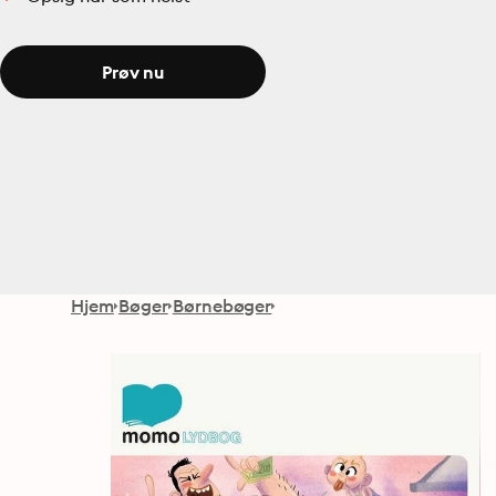
Prøv nu
Hjem
Bøger
Børnebøger