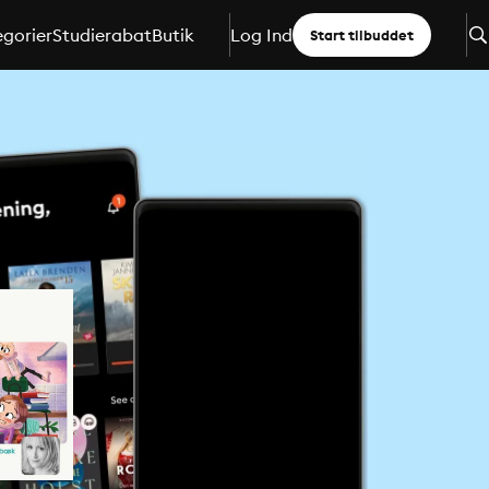
gorier
Studierabat
Butik
Log Ind
Start tilbuddet