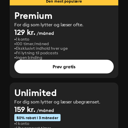
Den mest populære
Premium
For dig som lytter og læser ofte.
129 kr.
/måned
1 konto
100 timer/måned
Eksklusivt indhold hver uge
Fri lytning til podcasts
Ingen binding
Prøv gratis
Unlimited
For dig som lytter og læser ubegrænset.
159 kr.
/måned
50% rabat i 3 måneder
1 konto