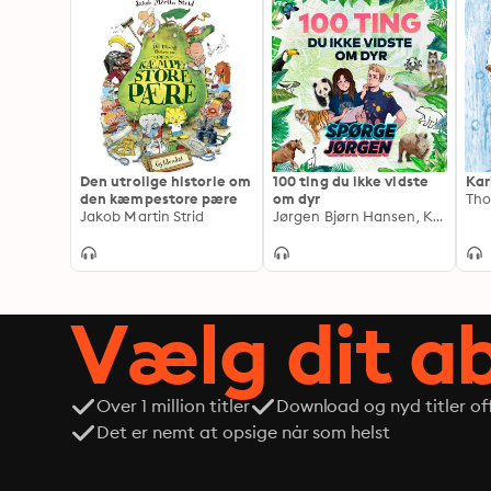
Den utrolige historie om
100 ting du ikke vidste
Kar
den kæmpestore pære
om dyr
Tho
Jakob Martin Strid
Jørgen Bjørn Hansen, Kristina Øland Iskov
Vælg dit 
Over 1 million titler
Download og nyd titler off
Det er nemt at opsige når som helst