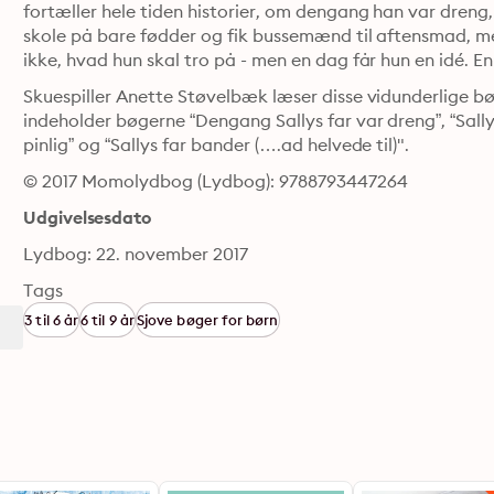
fortæller hele tiden historier, om dengang han var dreng, 
skole på bare fødder og fik bussemænd til aftensmad, men
Skuespiller Anette Støvelbæk læser disse vidunderlige bø
indeholder bøgerne “Dengang Sallys far var dreng”, “Sallys 
pinlig” og “Sallys far bander (….ad helvede til)".
© 2017 Momolydbog (Lydbog): 9788793447264
Udgivelsesdato
Lydbog: 22. november 2017
Tags
3 til 6 år
6 til 9 år
Sjove bøger for børn