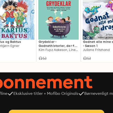
ius og Baktus
Grydeklar -
Godnat alle mine 
rbjørn Egner
Godnathistorier, der får
- Sæson 1
børn til at smile i søvne
Kim Fupz Aakeson, Line Knutzon, Gitte Løkkegaard, Maren Uthaug, Anne-Marie Donslund, Andreas Nederland, Lars Daneskov, Hella Joof, Frederik Hansen, Jacob Riising, Thomas Brunstrøm, Jesper Roos Jacobsen, Nikolaj Stokholm, Glenn Ringtved, Frederik Michael Hansen, Andreas Riisberg Nederland
Juliana Fritzhand
abonnement
line
Eksklusive titler + Mofibo Originals
Børnevenligt mi