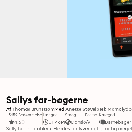
Sallys far-bøgerne
Af
Thomas Brunstrøm
Med
Anette Støvelbæk Momolydb
3459 Bedømmelse
Længde
Sprog
Format
Kategori
4.6
0T 46M
Dansk
Børnebøger
Sally har et problem. Hendes far lyver rigtig, rigtig meget. 