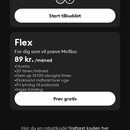
Start tilbuddet
Flex
For dig som vil prøve Mofibo.
89 kr.
/måned
1 konto
20 timer/måned
Gem op til 100 ubrugte timer
Eksklusivt indhold hver uge
Fri lytning til podcasts
Ingen binding
Prøv gratis
Har du en rabatkode?
Indtast koden her