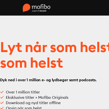
Lyt når som hels
som helst
Dyk ned i over 1 million e- og lydbøger samt podcasts.
Over 1 million titler
Eksklusive titler + Mofibo Originals
Download og nyd titler offline
Opsig når som helst