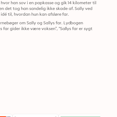
hvor han sov i en papkasse og gik 14 kilometer til 
 det tog han sandelig ikke skade af. Sally ved 
ikke, hvad hun skal tro på - men en dag får hun en idé. En idé til, hvordan hun kan afsløre far. 
rnebøger om Sally og Sallys far. Lydbogen 
far gider ikke være voksen”, “Sallys far er sygt 