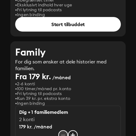
Ubegrænset timer
Eksklusivt indhold hver uge
Fri lytning til podcasts
Ingen binding
Start tilbuddet
Family
For dig som ønsker at dele historier med
familien.
Fra 179 kr.
/måned
2-6 konti
100 timer/måned pr. konto
Fri lytning til podcasts
Kun 39 kr. pr. ekstra konto
Ingen binding
Dig + 1 familiemedlem
2 konti
179 kr. /måned