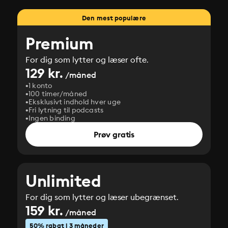
Den mest populære
Premium
For dig som lytter og læser ofte.
129 kr.
/måned
1 konto
100 timer/måned
Eksklusivt indhold hver uge
Fri lytning til podcasts
Ingen binding
Prøv gratis
Unlimited
For dig som lytter og læser ubegrænset.
159 kr.
/måned
50% rabat i 3 måneder