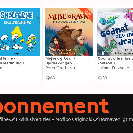
lferne -
Mejse og Ravn -
Godnat alle mine 
lfesamling 1
Bjørnekongen
- Sæson 1
yo
Peter Gotthardt
Juliana Fritzhand
abonnement
line
Eksklusive titler + Mofibo Originals
Børnevenligt mi