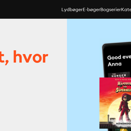
Lydbøger
E-bøger
Bogserier
Kate
t, hvor