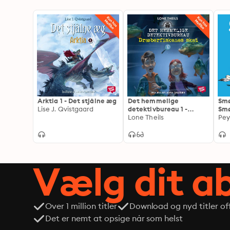
Arktia 1 - Det stjålne æg
Det hemmelige
Smø
Lise J. Qvistgaard
detektivbureau 1 -
Smø
Dræberfiskenes skat
Lone Theils
Pe
Vælg dit 
Over 1 million titler
Download og nyd titler off
Det er nemt at opsige når som helst