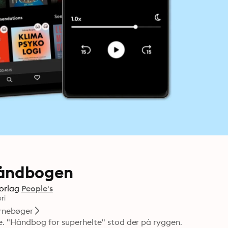
Håndbogen
orlag
People's
ri
rnebøger
e. "Håndbog for superhelte" stod der på ryggen. 