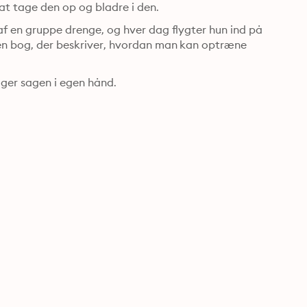
Det var, som om bogen talte til hende og bad hende om at tage den op og bladre i den. 
 af en gruppe drenge, og hver dag flygter hun ind på 
 en bog, der beskriver, hvordan man kan optræne 
ger sagen i egen hånd.