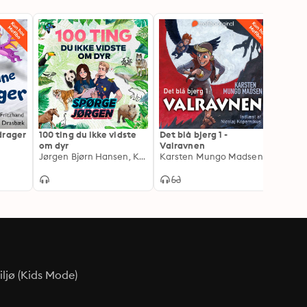
drager
100 ting du ikke vidste
Det blå bjerg 1 -
3 ven
om dyr
Valravnen
udflu
Jørgen Bjørn Hansen, Kristina Øland Iskov
Karsten Mungo Madsen
Niels 
ljø (Kids Mode)