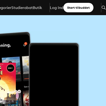
gorier
Studierabat
Butik
Log Ind
Start tilbuddet