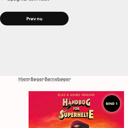
Prøv nu
Hjem
Bøger
Børnebøger