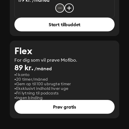
179 kr. /måned
Start tilbuddet
Flex
For dig som vil prøve Mofibo.
89 kr.
/måned
1 konto
20 timer/måned
Gem op til 100 ubrugte timer
Eksklusivt indhold hver uge
Fri lytning til podcasts
Ingen binding
Prøv gratis