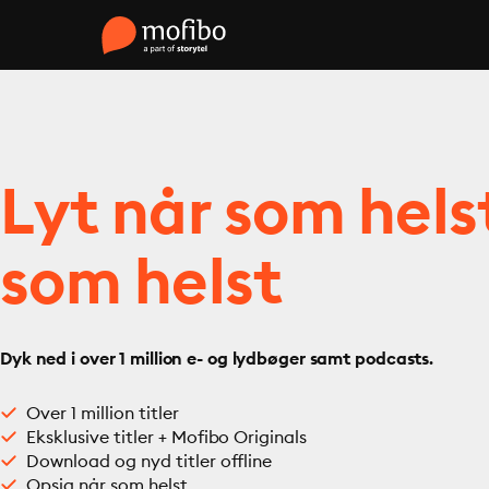
Lyt når som hels
som helst
Dyk ned i over 1 million e- og lydbøger samt podcasts.
Over 1 million titler
Eksklusive titler + Mofibo Originals
Download og nyd titler offline
Opsig når som helst