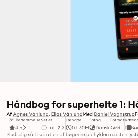
Håndbog for superhelte 1: 
Af
Agnes Våhlund
Elias Våhlund
Med
Daniel Vognstrup
F
781 Bedømmelse
Serier
Længde
Sprog
Format
Katego
4.5
1 af 12
0T 30M
Dansk
Bø
Pludselig så Lisa, at en af bøgerne på hylden næsten lyst