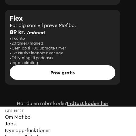
Flex
For dig som vil prøve Mofibo.
89 kr.
/måned
1 konto
20 timer/måned
Gem op til 100 ubrugte timer
Eksklusivt indhold hver uge
Fri lytning til podcasts
Ingen binding
Prøv gratis
Har du en rabatkode?
Indtast koden her
LÆS MERE
Om Mofibo
Jobs
Nye app-funktioner