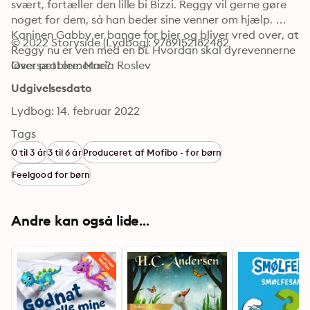
svært, fortæller den lille bi Bizzi. Reggy vil gerne gøre 
noget for dem, så han beder sine venner om hjælp. 
Kaninen Gabby er bange for bier og bliver vred over, at 
© 2022 Storyside (Lydbog): 9789152182482
Reggy nu er ven med en bi. Hvordan skal dyrevennerne 
løser problemerne?
Oversættere: Maria Roslev
Udgivelsesdato
Lydbog: 14. februar 2022
Tags
0 til 3 år
3 til 6 år
Produceret af Mofibo - for børn
Feelgood for børn
Andre kan også lide...