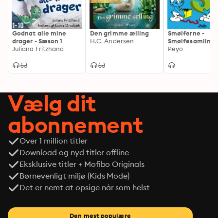
Godnat alle mine
Den grimme ælling
Smølferne -
drager - Sæson 1
H.C. Andersen
Smølfesamling 
Juliana Fritzhand
Peyo
Vælg dit
abonnement
Over 1 million titler
Download og nyd titler offline
Eksklusive titler + Mofibo Originals
Børnevenligt miljø (Kids Mode)
Det er nemt at opsige når som helst
Den mest populære