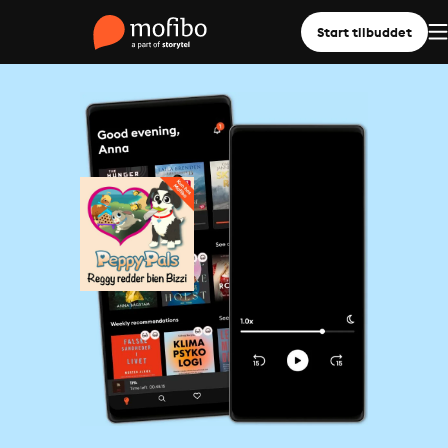
Start tilbuddet