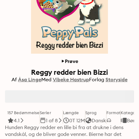
Prøve
Reggy redder bien Bizzi
Af
Åsa Linge
Med
Vibeke Hastrup
Forlag
Storyside
157 Bedømmelse
Serier
Længde
Sprog
Format
Kategori
4.1
1 af 8
0T 12M
Dansk
Børn
Hunden Reggy redder en lille bi fra at drukne i dens 
vandskål, og de bliver gode venner. Bierne har det 