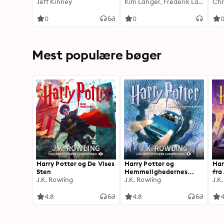
Jeff Kinney
forheksede græskar
Kim Langer, Frederik Langer
fly
Chr
0
0
Mest populære bøger
Harry Potter og De Vises
Harry Potter og
Har
Sten
Hemmelighedernes
fra
J.K. Rowling
Kammer
J.K. Rowling
J.K
4.8
4.8
4