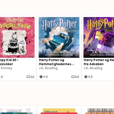
py Kid 20 -
Harry Potter og
Harry Potter og f
eslukker
Hemmelighedernes
fra Azkaban
f Kinney
Kammer
J.K. Rowling
J.K. Rowling
.8
4.8
4.8