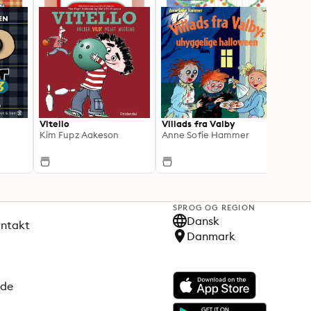
Vitello
Villads fra Valby
Gurli 
Kim Fupz Aakeson
Anne Sofie Hammer
Gurli 
SPROG OG REGION
Dansk
ontakt
Danmark
ode