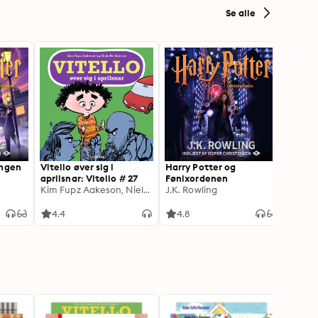
Se alle
angen
Vitello øver sig i
Harry Potter og
Harry
aprilsnar: Vitello # 27
Fønixordenen
Flamm
Kim Fupz Aakeson, Niels Bo Bojesen
J.K. Rowling
J.K. R
4.4
4.8
4.8