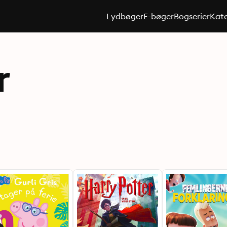
Lydbøger
E-bøger
Bogserier
Kate
r