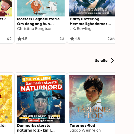
et?
Mosters Løgnehistorie
Harry Potter og
Tæt p
Om dengang hun
Hemmelighedernes
Micha
gravede sig ned til Kina
Christina Bengtsen
Kammer
J.K. Rowling
4.5
4.8
4.3
Se alle
id:
Danmarks største
Tårernes flod
Karlas
naturnørd 2 - Emil
Jacob Weinreich
skoles