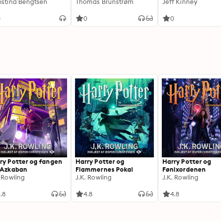
ttede bjerge
istina Bengtsen
Thomas Brunstrøm
Jeff Kinney
0
0
0
ry Potter og fangen
Harry Potter og
Harry Potter og
 Azkaban
Flammernes Pokal
Fønixordenen
. Rowling
J.K. Rowling
J.K. Rowling
.8
4.8
4.8