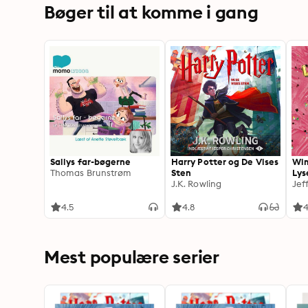
Bøger til at komme i gang
Sallys far-bøgerne
Harry Potter og De Vises
Wim
Thomas Brunstrøm
Sten
Lys
J.K. Rowling
Jef
4.5
4.8
4
Mest populære serier