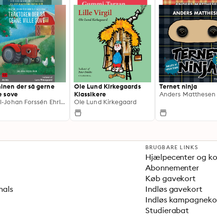
inen der så gerne
Ole Lund Kirkegaards
Ternet ninja
le sove
Klassikere
Anders Matthesen
Carl-Johan Forssén Ehrlin
Ole Lund Kirkegaard
BRUGBARE LINKS
Hjælpecenter og k
Abonnementer
Køb gavekort
nals
Indløs gavekort
Indløs kampagnek
Studierabat