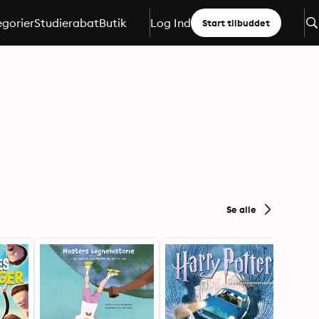
gorier
Studierabat
Butik
Log Ind
Start tilbuddet
Se alle