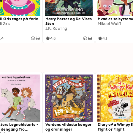
li Gris tager på ferie
Harry Potter og De Vises
Hvad er solsystem
i Gris
Sten
Mikael Wulff
J.K. Rowling
.4
4.8
4.1
ters Løgnehistorie -
Verdens vildeste konger
Diary of a Wimpy K
dengang Tro
og dronninger
Fight or Flight