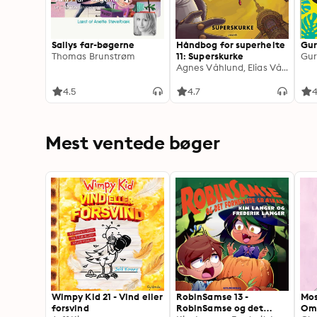
Sallys far-bøgerne
Håndbog for superhelte
Gur
Thomas Brunstrøm
11: Superskurke
Gurl
Agnes Våhlund, Elias Våhlund
4.5
4.7
4
Mest ventede bøger
Wimpy Kid 21 - Vind eller
RobinSamse 13 -
Mos
forsvind
RobinSamse og det
Om 