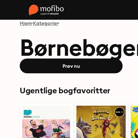
Hjem
Kategorier
Børnebøge
Prøv nu
Ugentlige bogfavoritter