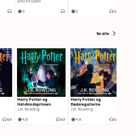
Poulsen: Flere vilde
Emil Poulsen
følels
Signe 
oplevelser - fra gitige
skole
slanger og kæmpehajer
0
0
0
til dybe dyk, jordskælv
og kviksand
Se alle
Harry Potter og
Harry Potter og
Sally
Halvblodsprinsen
Dødsregalierne
Thoma
J.K. Rowling
J.K. Rowling
4.8
4.8
4.5