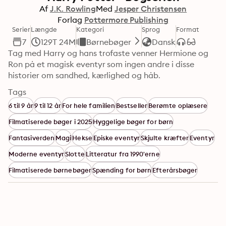
Af
J.K. Rowling
Med
Jesper Christensen
Forlag
Pottermore Publishing
Serier
Længde
Kategori
Sprog
Format
7
129T 24M
Børnebøger
Dansk
Tag med Harry og hans trofaste venner Hermione og 
Ron på et magisk eventyr som ingen andre i disse 
historier om sandhed, kærlighed og håb.
Tags
6 til 9 år
9 til 12 år
For hele familien
Bestseller
Berømte oplæsere
Filmatiserede bøger i 2025
Hyggelige bøger for børn
Fantasiverden
Magi
Hekse
Episke eventyr
Skjulte kræfter
Eventyr
Moderne eventyr
Slotte
Litteratur fra 1990'erne
Filmatiserede børnebøger
Spænding for børn
Efterårsbøger