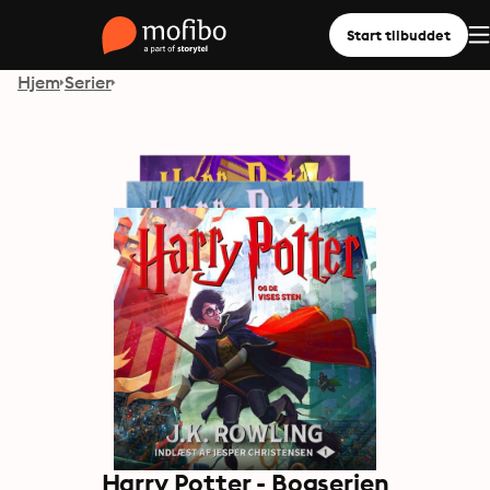
Start tilbuddet
Hjem
Serier
Harry Potter - Bogserien