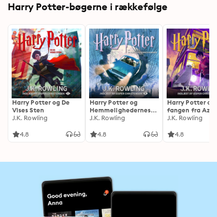
Harry Potter-bøgerne i rækkefølge
Harry Potter og De
Harry Potter og
Harry Potter og
Vises Sten
Hemmelighedernes
fangen fra Azk
J.K. Rowling
Kammer
J.K. Rowling
J.K. Rowling
4.8
4.8
4.8