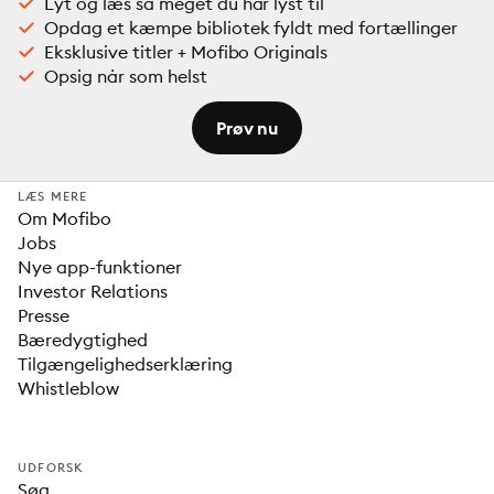
Lyt og læs så meget du har lyst til
Opdag et kæmpe bibliotek fyldt med fortællinger
Eksklusive titler + Mofibo Originals
Opsig når som helst
Prøv nu
LÆS MERE
Om Mofibo
Jobs
Nye app-funktioner
Investor Relations
Presse
Bæredygtighed
Tilgængelighedserklæring
Whistleblow
UDFORSK
Søg