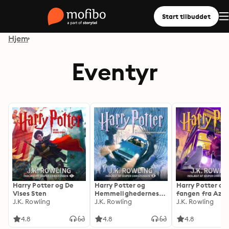
Start tilbuddet
Hjem
Eventyr
Harry Potter og De
Harry Potter og
Harry Potter og
Vises Sten
Hemmelighedernes
fangen fra Azk
J.K. Rowling
Kammer
J.K. Rowling
J.K. Rowling
4.8
4.8
4.8