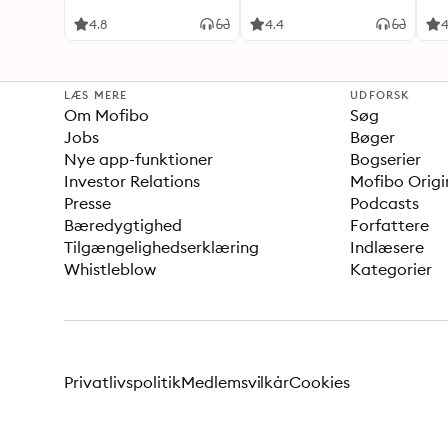
4.8
4.4
4
LÆS MERE
UDFORSK
Om Mofibo
Søg
Jobs
Bøger
Nye app-funktioner
Bogserier
Investor Relations
Mofibo Origi
Presse
Podcasts
Bæredygtighed
Forfattere
Tilgængelighedserklæring
Indlæsere
Whistleblow
Kategorier
Privatlivspolitik
Medlemsvilkår
Cookies