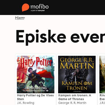
Hjem
Episke eve
Harry Potter og De Vises
Kampen om tronen: A
Rin
Sten
Game of Thrones
Eve
J.K. Rowling
George R. R. Martin
J.R.