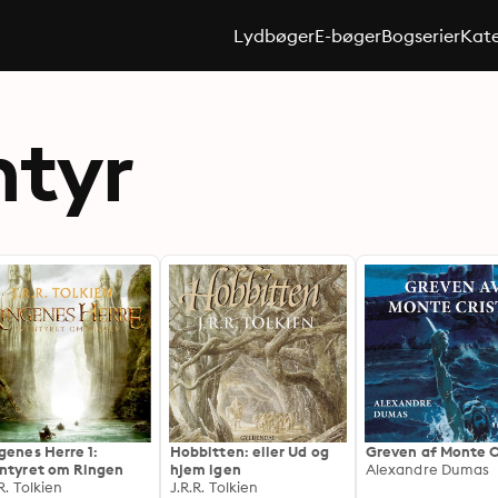
Lydbøger
E-bøger
Bogserier
Kate
ntyr
genes Herre 1:
Hobbitten: eller Ud og
Greven af Monte C
ntyret om Ringen
hjem igen
Alexandre Dumas
R. Tolkien
J.R.R. Tolkien