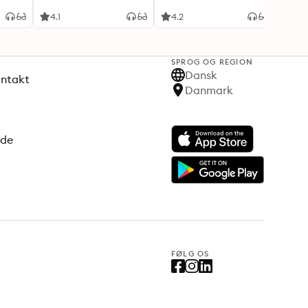
4.1
4.2
4.5
SPROG OG REGION
Dansk
ontakt
Danmark
ode
FØLG OS