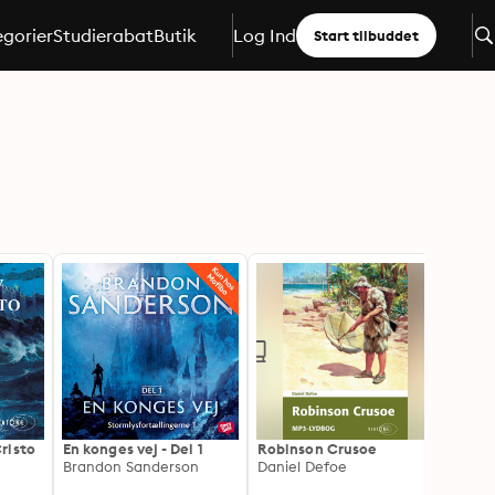
gorier
Studierabat
Butik
Log Ind
Start tilbuddet
risto
En konges vej - Del 1
Robinson Crusoe
En kon
Brandon Sanderson
Daniel Defoe
Brand