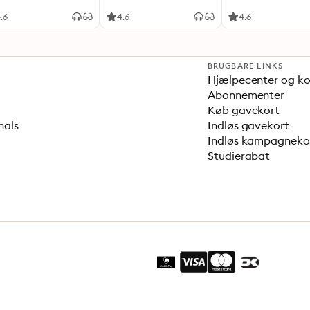
.6
4.6
4.6
BRUGBARE LINKS
Hjælpecenter og k
Abonnementer
Køb gavekort
nals
Indløs gavekort
Indløs kampagnek
Studierabat