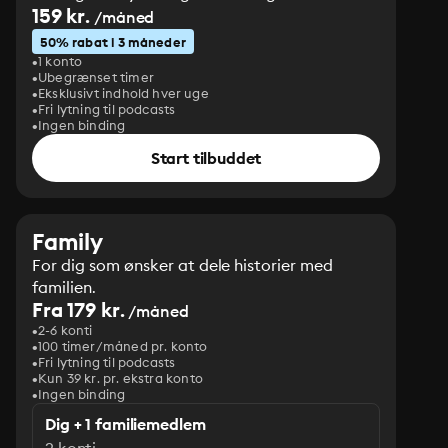
159 kr.
/måned
50% rabat i 3 måneder
1 konto
Ubegrænset timer
Eksklusivt indhold hver uge
Fri lytning til podcasts
Ingen binding
Start tilbuddet
Family
For dig som ønsker at dele historier med
familien.
Fra 179 kr.
/måned
2-6 konti
100 timer/måned pr. konto
Fri lytning til podcasts
Kun 39 kr. pr. ekstra konto
Ingen binding
Dig + 1 familiemedlem