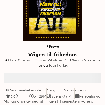
Prøve
Vägen till frikedom
Af
Erik Grönwall
Simon Vikström
Med
Simon Vikström
Forlag
Idus Förlag
99 Bedømmelse
Længde
Sprog
Format
Kategori
3.6
3T 29M
Svensk
Personlig udvi
Många drivs av nedräkningen till semestern varje år, 