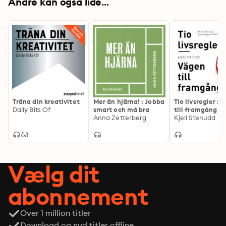
Andre kan også lide...
Träna din kreativitet
Mer än hjärna! : Jobba
Tio livsregler : 
Daily Bits Of
smart och må bra
till framgång
Anna Zetterberg
Kjell Stenudd
Vælg dit
abonnement
Over 1 million titler
Download og nyd titler offline