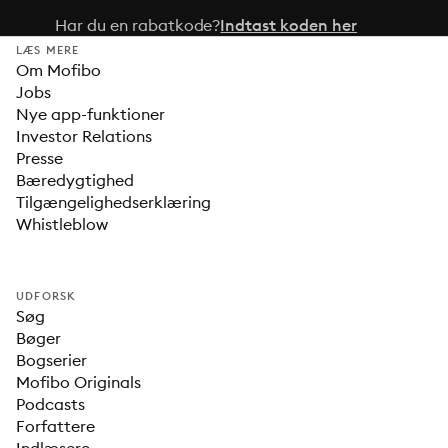
Har du en rabatkode?
Indtast koden her
LÆS MERE
Om Mofibo
Jobs
Nye app-funktioner
Investor Relations
Presse
Bæredygtighed
Tilgængelighedserklæring
Whistleblow
UDFORSK
Søg
Bøger
Bogserier
Mofibo Originals
Podcasts
Forfattere