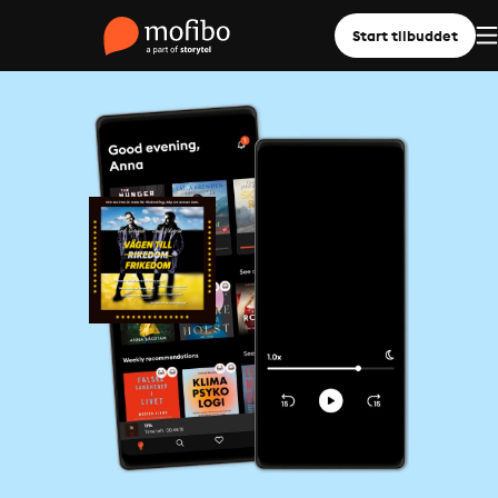
Start tilbuddet