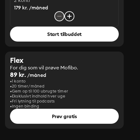
2 konti
179 kr. /måned
Start tilbuddet
Flex
For dig som vil prøve Mofibo.
89 kr.
/måned
1 konto
20 timer/måned
Gem op til 100 ubrugte timer
Eksklusivt indhold hver uge
Fri lytning til podcasts
Ingen binding
Prøv gratis