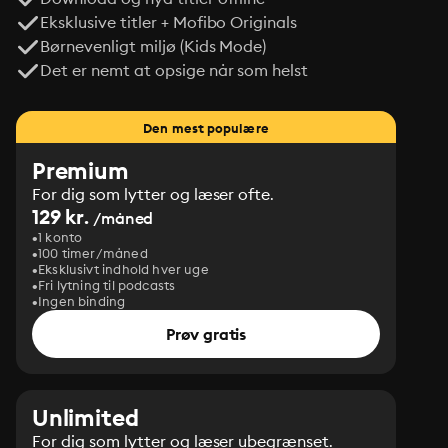
Eksklusive titler + Mofibo Originals
Børnevenligt miljø (Kids Mode)
Det er nemt at opsige når som helst
Den mest populære
Premium
For dig som lytter og læser ofte.
129 kr.
/måned
1 konto
100 timer/måned
Eksklusivt indhold hver uge
Fri lytning til podcasts
Ingen binding
Prøv gratis
Unlimited
For dig som lytter og læser ubegrænset.