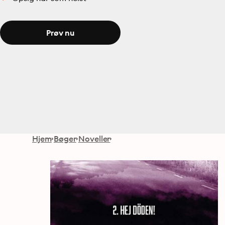
Prøv nu
Hjem
Bøger
Noveller