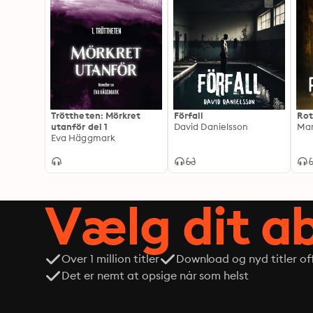
Tröttheten: Mörkret
Förfall
Rot
utanför del 1
David Danielsson
Mar
Eva Häggmark
Vælg dit 
Over 1 million titler
Download og nyd titler off
Det er nemt at opsige når som helst