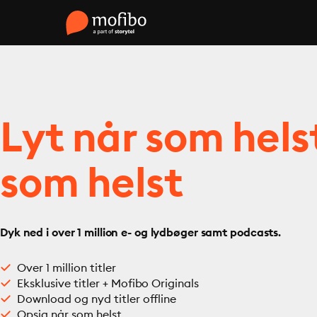
Lyt når som hels
som helst
Dyk ned i over 1 million e- og lydbøger samt podcasts.
Over 1 million titler
Eksklusive titler + Mofibo Originals
Download og nyd titler offline
Opsig når som helst