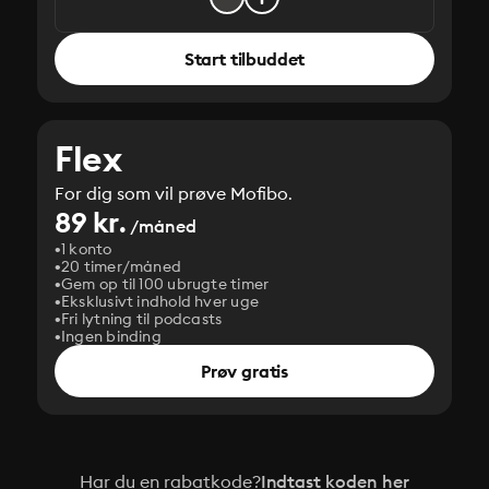
Start tilbuddet
Flex
For dig som vil prøve Mofibo.
89 kr.
/måned
1 konto
20 timer/måned
Gem op til 100 ubrugte timer
Eksklusivt indhold hver uge
Fri lytning til podcasts
Ingen binding
Prøv gratis
Har du en rabatkode?
Indtast koden her