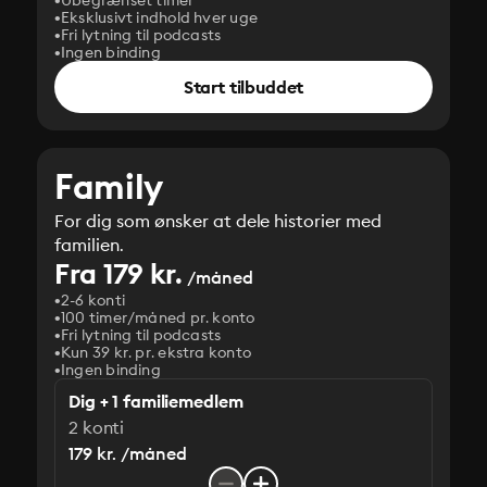
Ubegrænset timer
Eksklusivt indhold hver uge
Fri lytning til podcasts
Ingen binding
Start tilbuddet
Family
For dig som ønsker at dele historier med
familien.
Fra 179 kr.
/måned
2-6 konti
100 timer/måned pr. konto
Fri lytning til podcasts
Kun 39 kr. pr. ekstra konto
Ingen binding
Dig + 1 familiemedlem
2 konti
179 kr. /måned