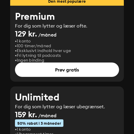
Den mest populære
Premium
For dig som lytter og læser ofte.
129 kr.
/måned
1 konto
100 timer/måned
Eksklusivt indhold hver uge
Fri lytning til podcasts
Ingen binding
Prøv gratis
Unlimited
For dig som lytter og læser ubegrænset.
159 kr.
/måned
50% rabat i 3 måneder
1 konto