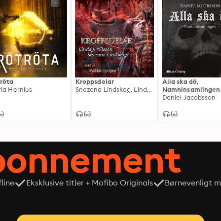
röta
Kroppsdelar
Alla ska dö,
ia Hernius
Snezana Lindskog, Linda J. Nilsson
Namninsamlingen
Daniel Jacobsson
abonnement
line
Eksklusive titler + Mofibo Originals
Børnevenligt mi