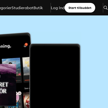
gorier
Studierabat
Butik
Log Ind
Start tilbuddet