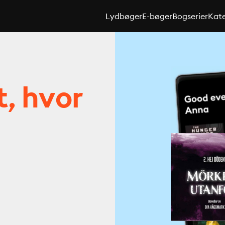
Lydbøger
E-bøger
Bogserier
Kate
t, hvor