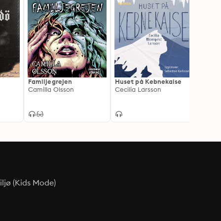
Familjegrejen
Huset på Kebnekaise
Röda 
Camilla Olsson
Cecilia Larsson
Petro
ljø (Kids Mode)