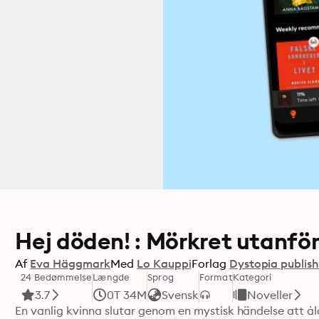
Hej döden! : Mörkret utanför
Af
Eva Häggmark
Med
Lo Kauppi
Forlag
Dystopia publis
24 Bedømmelse
Længde
Sprog
Format
Kategori
3.7
0T 34M
Svensk
Noveller
En vanlig kvinna slutar genom en mystisk händelse att åld