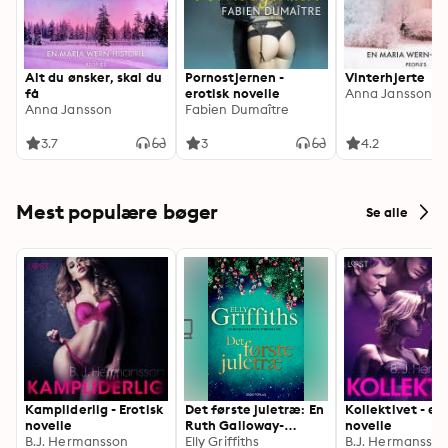
Alt du ønsker, skal du
Pornostjernen -
Vinterhjerte
få
erotisk novelle
Anna Jansson
Anna Jansson
Fabien Dumaître
3.7
3
4.2
Mest populære bøger
Se alle
Kampliderlig - Erotisk
Det første juletræ: En
Kollektivet - er
novelle
Ruth Galloway-
novelle
B.J. Hermansson
fortælling
Elly Griffiths
B.J. Hermansso