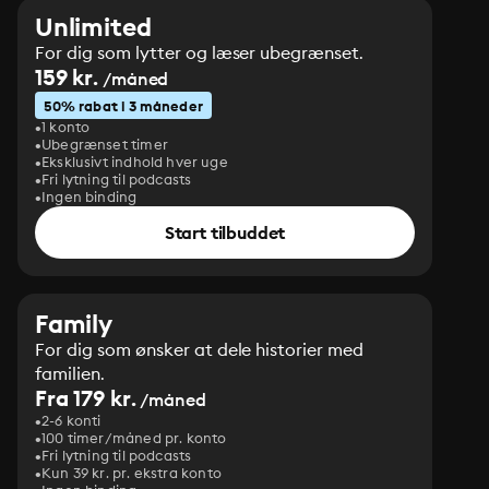
Unlimited
For dig som lytter og læser ubegrænset.
159 kr.
/måned
50% rabat i 3 måneder
1 konto
Ubegrænset timer
Eksklusivt indhold hver uge
Fri lytning til podcasts
Ingen binding
Start tilbuddet
Family
For dig som ønsker at dele historier med
familien.
Fra 179 kr.
/måned
2-6 konti
100 timer/måned pr. konto
Fri lytning til podcasts
Kun 39 kr. pr. ekstra konto