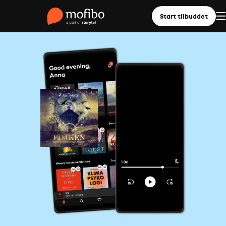
Start tilbuddet