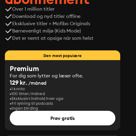
Over 1 million titler
Download og nyd titler offline
Eksklusive titler + Mofibo Originals
Børnevenligt miljø (Kids Mode)
Det er nemt at opsige når som helst
Den mest populære
Premium
For dig som lytter og læser ofte.
129 kr.
/måned
1 konto
100 timer/måned
Eksklusivt indhold hver uge
Fri lytning til podcasts
Ingen binding
Prøv gratis