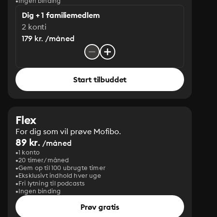
Ingen binding
Dig + 1 familiemedlem
2 konti
179 kr. /måned
Start tilbuddet
Flex
For dig som vil prøve Mofibo.
89 kr.
/måned
1 konto
20 timer/måned
Gem op til 100 ubrugte timer
Eksklusivt indhold hver uge
Fri lytning til podcasts
Ingen binding
Prøv gratis