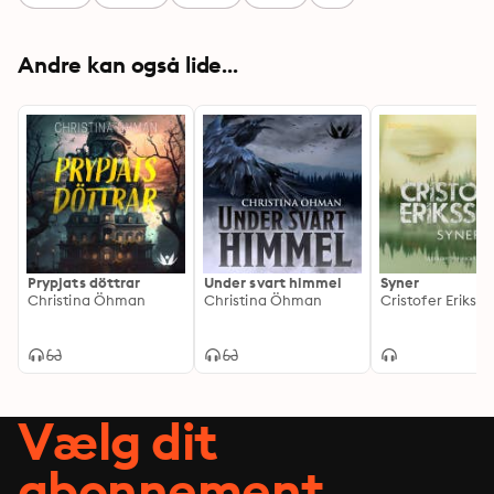
Andre kan også lide...
Prypjats döttrar
Under svart himmel
Syner
Christina Öhman
Christina Öhman
Cristofer Erikss
Vælg dit
abonnement