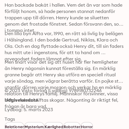
Han backade bakåt i hallen. Vem det än var som hade 
förföljt honom, så hade personen stannat nedanför 
trappen upp till dörren. Henry kunde se siluetten 
genom det frostade fönstret. Sedan försvann den, som 
i tomma intet.
Den lilla byn Alfta var, 1990, en rätt så livlig by belägen 
i Hälsingland. I den bodde Gertrud, Niklas, Klara och 
Ola. Och en dag flyttade också Henry dit, till sin faders 
hus mitt ute i ingenstans, för att ta hand om 
arvegodset fadern lämnat efter sig.
Men snart visar det sig att huset har fler hemligheter 
än Henry någonsin kunnat föreställa sig. En märklig 
granne begär att Henry ska utföra en speciell ritual 
varje söndag, men vägrar berätta varför. En pojke står 
utanför dörren varje morgon och verkar ha en märklig 
© 2023 Visto förlag (Lydbog): 9789180732246
relation till Henrys familj. Människor försvinner, vissa 
hittas nakna i Alftas skogar. Någonting är riktigt fel, 
Udgivelsesdato
frågan är bara vad.
Lydbog: 5. marts 2023
Tags
Relationer
Mysterium
Kærlighed
Robotter
Horror