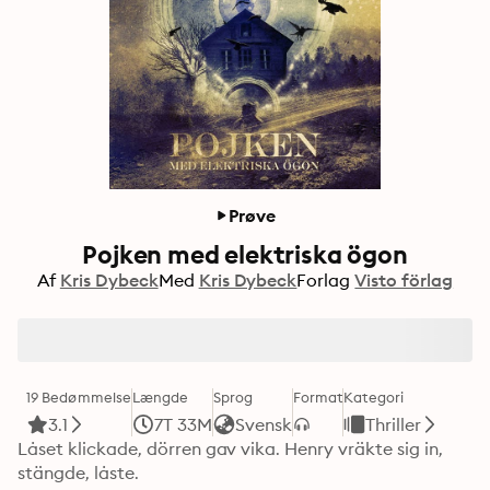
Prøve
Pojken med elektriska ögon
Af
Kris Dybeck
Med
Kris Dybeck
Forlag
Visto förlag
19 Bedømmelse
Længde
Sprog
Format
Kategori
3.1
7T 33M
Svensk
Thriller
Låset klickade, dörren gav vika. Henry vräkte sig in, 
stängde, låste.