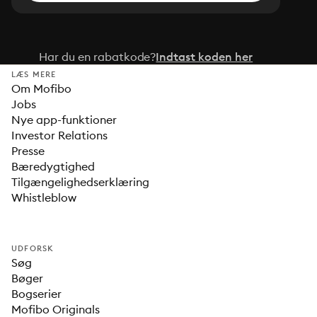
Har du en rabatkode?
Indtast koden her
LÆS MERE
Om Mofibo
Jobs
Nye app-funktioner
Investor Relations
Presse
Bæredygtighed
Tilgængelighedserklæring
Whistleblow
UDFORSK
Søg
Bøger
Bogserier
Mofibo Originals