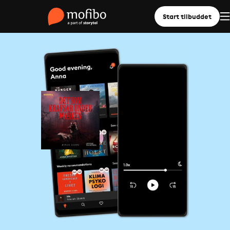
Start tilbuddet