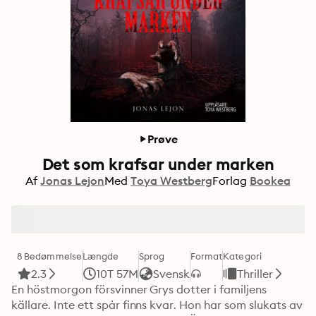
Prøve
Det som krafsar under marken
Af
Jonas Lejon
Med
Toya Westberg
Forlag
Bookea
8 Bedømmelse
Længde
Sprog
Format
Kategori
2.3
10T 57M
Svensk
Thriller
En höstmorgon försvinner Grys dotter i familjens 
källare. Inte ett spår finns kvar. Hon har som slukats av 