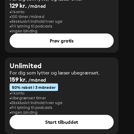
129 kr.
/måned
1 konto
100 timer/måned
Eksklusivt indhold hver uge
Fri lytning til podcasts
Ingen binding
Prøv gratis
Unlimited
For dig som lytter og læser ubegrænset.
159 kr.
/måned
50% rabat i 3 måneder
1 konto
Ubegrænset timer
Eksklusivt indhold hver uge
Fri lytning til podcasts
Ingen binding
Start tilbuddet