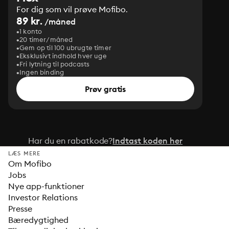
For dig som vil prøve Mofibo.
89 kr.
/måned
1 konto
20 timer/måned
Gem op til 100 ubrugte timer
Eksklusivt indhold hver uge
Fri lytning til podcasts
Ingen binding
Prøv gratis
Har du en rabatkode?
Indtast koden her
LÆS MERE
Om Mofibo
Jobs
Nye app-funktioner
Investor Relations
Presse
Bæredygtighed