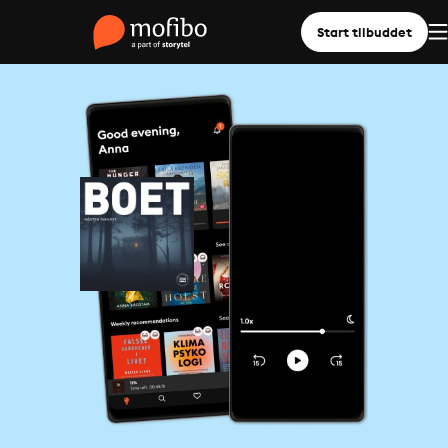
Start tilbuddet