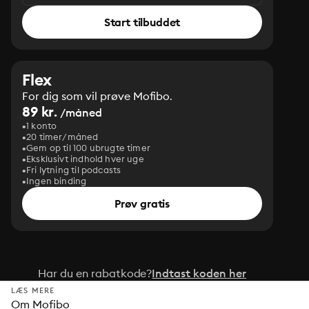
Start tilbuddet
Flex
For dig som vil prøve Mofibo.
89 kr.
/måned
1 konto
20 timer/måned
Gem op til 100 ubrugte timer
Eksklusivt indhold hver uge
Fri lytning til podcasts
Ingen binding
Prøv gratis
Har du en rabatkode?
Indtast koden her
LÆS MERE
Om Mofibo