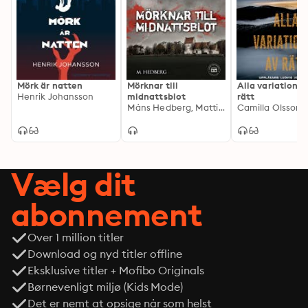
Mörk är natten
Mörknar till
Alla variationer
Henrik Johansson
midnattsblot
rätt
Måns Hedberg, Mattias Hedberg
Camilla Olsson
Vælg dit
abonnement
Over 1 million titler
Download og nyd titler offline
Eksklusive titler + Mofibo Originals
Børnevenligt miljø (Kids Mode)
Det er nemt at opsige når som helst