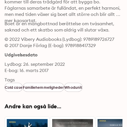
kommer till deras trädgård för att bygga bo. 
Fåglarnas samarbete är fulländat, en perfekt harmoni, 
men med tiden växer sig boet allt större och blir allt 
mer kaosartat. 
Boet är en mångbottnad berättelse om tvåsamhet, 
saknad och ett skatbo som aldrig vill slutar växa.
© 2022 Vibery Audiobooks (Lydbog): 9789189726727
© 2017 Danje Förlag (E-bog): 9789188417329
Udgivelsesdato
Lydbog: 26. september 2022
E-bog: 16. marts 2017
Tags
Cold case
Familiehemmeligheder
Whodunit
Andre kan også lide...