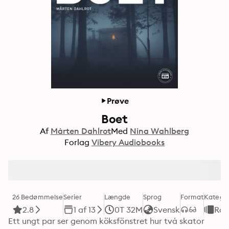
Prøve
Boet
Af
Mårten Dahlrot
Med
Nina Wahlberg
Forlag
Vibery Audiobooks
26 Bedømmelse
Serier
Længde
Sprog
Format
Kategor
2.8
1 af 13
0T 32M
Svensk
Ro
Ett ungt par ser genom köksfönstret hur två skator 