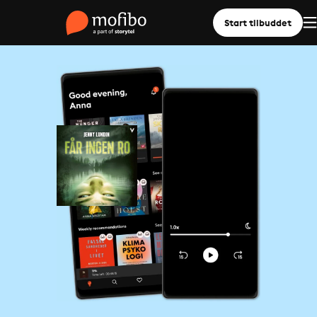
Start tilbuddet