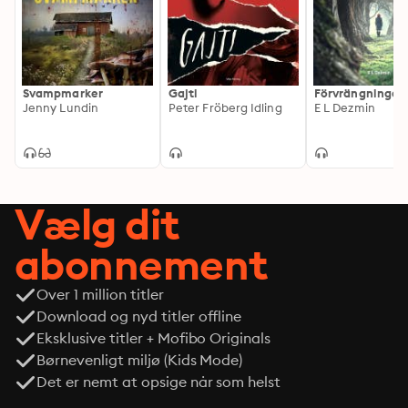
Svampmarker
Gajti
Förvrängningar
Jenny Lundin
Peter Fröberg Idling
E L Dezmin
Vælg dit
abonnement
Over 1 million titler
Download og nyd titler offline
Eksklusive titler + Mofibo Originals
Børnevenligt miljø (Kids Mode)
Det er nemt at opsige når som helst