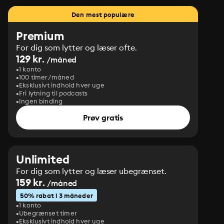
Den mest populære
Premium
For dig som lytter og læser ofte.
129 kr.
/måned
1 konto
100 timer/måned
Eksklusivt indhold hver uge
Fri lytning til podcasts
Ingen binding
Prøv gratis
Unlimited
For dig som lytter og læser ubegrænset.
159 kr.
/måned
50% rabat i 3 måneder
1 konto
Ubegrænset timer
Eksklusivt indhold hver uge