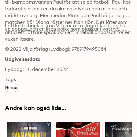
till barndomsvännen Paul för att se på fotboll. Paul har 
förlorat sin son i en drunkningsolycka och är blek och 
märkt av sorg. Men medan Mats och Paul börjar se på 
matchen hör Diana röster nerifrån sjön. Det låter som 
Lättlästa böcker från Vilja är ofta något kortare, har 
en pappa, och en liten pojke som plaskar i vattnet …
alltid ett lättare språk och ett innehåll anpassat för en 
vuxen läsare.
© 2022 Vilja förlag (Lydbog): 9789179495084
Udgivelsesdato
Lydbog: 14. december 2022
Tags
Horror
Andre kan også lide...