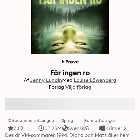
Prøve
Får ingen ro
Af
Jenny Lundin
Med
Louise Löwenberg
Forlag
Vilja förlag
10 Bedømmelse
Længde
Sprog
Format
Kategori
3.1
0T 25M
Svensk
Krimier
Det är VM-sommaren 1994. Diana och Mats åker hem 