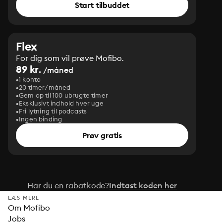
Start tilbuddet
Flex
For dig som vil prøve Mofibo.
89 kr.
/måned
1 konto
20 timer/måned
Gem op til 100 ubrugte timer
Eksklusivt indhold hver uge
Fri lytning til podcasts
Ingen binding
Prøv gratis
Har du en rabatkode?
Indtast koden her
LÆS MERE
Om Mofibo
Jobs