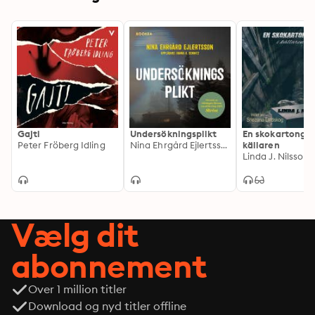
Gajti
Undersökningsplikt
En skokartong i
Peter Fröberg Idling
Nina Ehrgård Ejlertsson
källaren
Linda J. Nilsson
Vælg dit
abonnement
Over 1 million titler
Download og nyd titler offline