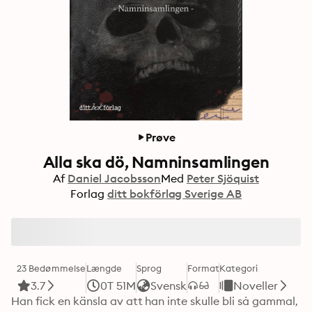
Prøve
Alla ska dö, Namninsamlingen
Af
Daniel Jacobsson
Med
Peter Sjöquist
Forlag
ditt bokförlag Sverige AB
23 Bedømmelse
Længde
Sprog
Format
Kategori
3.7
0T 51M
Svensk
Noveller
Han fick en känsla av att han inte skulle bli så gammal, 