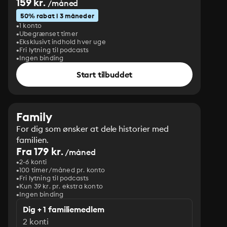
159 kr.
/måned
50% rabat i 3 måneder
1 konto
Ubegrænset timer
Eksklusivt indhold hver uge
Fri lytning til podcasts
Ingen binding
Start tilbuddet
Family
For dig som ønsker at dele historier med
familien.
Fra 179 kr.
/måned
2-6 konti
100 timer/måned pr. konto
Fri lytning til podcasts
Kun 39 kr. pr. ekstra konto
Ingen binding
Dig + 1 familiemedlem
2 konti