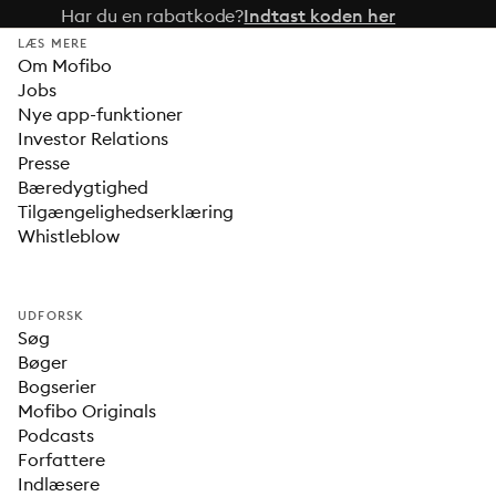
Har du en rabatkode?
Indtast koden her
LÆS MERE
Om Mofibo
Jobs
Nye app-funktioner
Investor Relations
Presse
Bæredygtighed
Tilgængelighedserklæring
Whistleblow
UDFORSK
Søg
Bøger
Bogserier
Mofibo Originals
Podcasts
Forfattere
Indlæsere