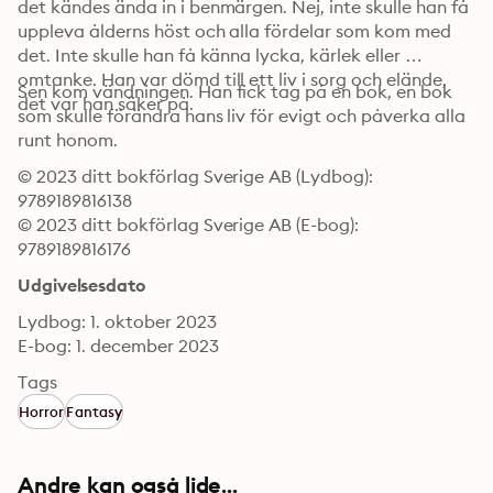
det kändes ända in i benmärgen. Nej, inte skulle han få 
uppleva ålderns höst och alla fördelar som kom med 
det. Inte skulle han få känna lycka, kärlek eller 
omtanke. Han var dömd till ett liv i sorg och elände, 
Sen kom vändningen. Han fick tag på en bok, en bok 
det var han säker på.
som skulle förändra hans liv för evigt och påverka alla 
runt honom.
© 2023 ditt bokförlag Sverige AB (Lydbog): 
9789189816138
© 2023 ditt bokförlag Sverige AB (E-bog): 
9789189816176
Udgivelsesdato
Lydbog: 1. oktober 2023
E-bog: 1. december 2023
Tags
Horror
Fantasy
Andre kan også lide...