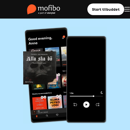
Start tilbuddet