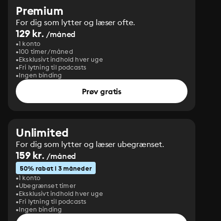
Premium
For dig som lytter og læser ofte.
129 kr.
/måned
1 konto
100 timer/måned
Eksklusivt indhold hver uge
Fri lytning til podcasts
Ingen binding
Prøv gratis
Unlimited
For dig som lytter og læser ubegrænset.
159 kr.
/måned
50% rabat i 3 måneder
1 konto
Ubegrænset timer
Eksklusivt indhold hver uge
Fri lytning til podcasts
Ingen binding