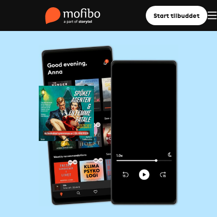
Start tilbuddet