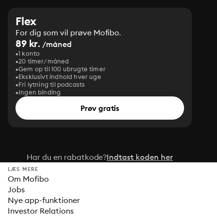
Flex
For dig som vil prøve Mofibo.
89 kr.
/måned
1 konto
20 timer/måned
Gem op til 100 ubrugte timer
Eksklusivt indhold hver uge
Fri lytning til podcasts
Ingen binding
Prøv gratis
Har du en rabatkode?
Indtast koden her
LÆS MERE
Om Mofibo
Jobs
Nye app-funktioner
Investor Relations