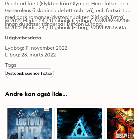
Purebred först (Flykten från Olympo, Herrefolket och 
Generalens älskarinna del ett och två), och fortsätt 
med dark romance/dystopin Jakten (Siri och Tatra), 
© 2022 Media 24 / Digibook (Lydbog): 9789189739208
innan du sätter tänderna i Defcon Europa.
© 2022 Media 24 / Digibook (E-bog): 9789189539303
Udgivelsesdato
Lydbog: 11. november 2022
E-bog: 28. marts 2022
Tags
Dystopisk science fiction
Andre kan også lide...