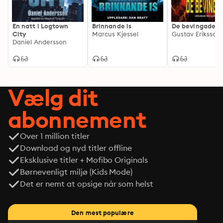
En natt i Logtown
Brinnande is
De bevingade
City
Marcus Kjessel
Gustav Eriksson
Daniel Andersson
Vælg dit
abonnement
Over 1 million titler
Download og nyd titler offline
Eksklusive titler + Mofibo Originals
Børnevenligt miljø (Kids Mode)
Det er nemt at opsige når som helst
Den mest populære