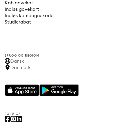
Køb gavekort
Indløs gavekort
Indløs kampagnekode
Studierabat
SPROG OG REGION
Dansk
Danmark
FØLG OS