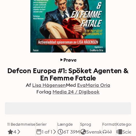
Prøve
Defcon Europa #1: Spöket Agenten &
En Femme Fatale
Af
Lisa Hågensen
Med
EvaMaria Oria
Forlag
Media 24 / Digibook
11 Bedømmelse
Serier
Længde
Sprog
Format
Kategori
4
1 af 1
6T 39M
Svensk
Scienc