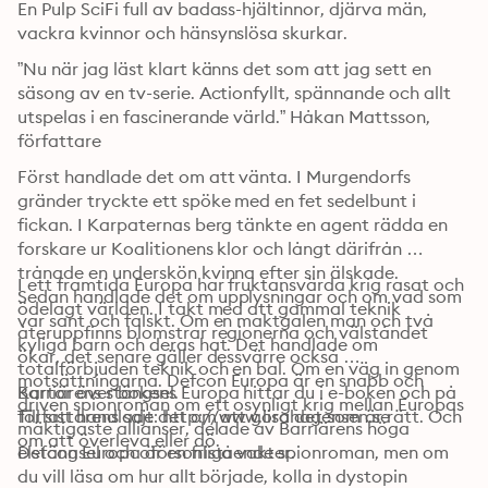
En Pulp SciFi full av badass-hjältinnor, djärva män, 
vackra kvinnor och hänsynslösa skurkar.
”Nu när jag läst klart känns det som att jag sett en 
säsong av en tv-serie. Actionfyllt, spännande och allt 
utspelas i en fascinerande värld.” Håkan Mattsson, 
författare
Först handlade det om att vänta. I Murgendorfs 
gränder tryckte ett spöke med en fet sedelbunt i 
fickan. I Karpaternas berg tänkte en agent rädda en 
forskare ur Koalitionens klor och långt därifrån 
trånade en underskön kvinna efter sin älskade.

I ett framtida Europa har fruktansvärda krig rasat och 
Sedan handlade det om upplysningar och om vad som 
ödelagt världen. I takt med att gammal teknik 
var sant och falskt. Om en maktgalen man och två 
återuppfinns blomstrar regionerna och välståndet 
kyliga barn och deras hat. Det handlade om 
ökar, det senare gäller dessvärre också 
totalförbjuden teknik och en bal. Om en väg in genom 
motsättningarna. Defcon Europa är en snabb och 
Barriärens stängsel.

Kartor över bokens Europa hittar du i e-boken och på 
driven spionroman om ett osynligt krig mellan Europas 
Till sist handlade det om att göra det som är rätt. Och 
författarens sajt: http://www.lisahagensen.se
mäktigaste allianser, delade av Barriärens höga 
om att överleva eller dö.
elstängsel och oförsonliga vakter.
Defcon Europa är en fristående spionroman, men om 
du vill läsa om hur allt började, kolla in dystopin 