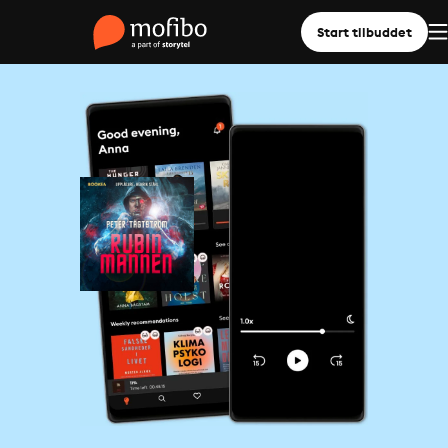
Start tilbuddet