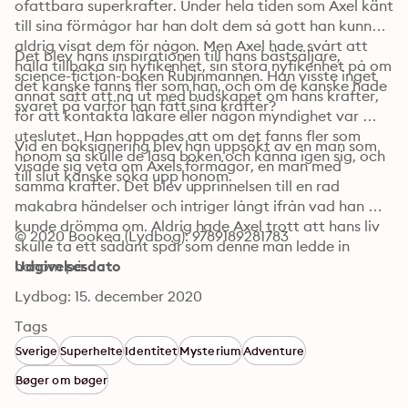
ofattbara superkrafter. Under hela tiden som Axel känt 
till sina förmågor har han dolt dem så gott han kunnat, 
aldrig visat dem för någon. Men Axel hade svårt att 
Det blev hans inspirationen till hans bästsäljare, 
hålla tillbaka sin nyfikenhet, sin stora nyfikenhet på om 
science-fiction-boken Rubinmannen. Han visste inget 
det kanske fanns fler som han, och om de kanske hade 
annat sätt att nå ut med budskapet om hans krafter, 
svaret på varför han fått sina krafter? 
för att kontakta läkare eller någon myndighet var 
uteslutet. Han hoppades att om det fanns fler som 
Vid en boksignering blev han uppsökt av en man som 
honom så skulle de läsa boken och känna igen sig, och 
visade sig veta om Axels förmågor, en man med 
till slut kanske söka upp honom. 

samma krafter. Det blev upprinnelsen till en rad 
makabra händelser och intriger långt ifrån vad han 
kunde drömma om. Aldrig hade Axel trott att hans liv 
© 2020 Bookea (Lydbog): 9789189281783
skulle ta ett sådant spår som denne man ledde in 
honom på.
Udgivelsesdato
Lydbog: 15. december 2020
Tags
Sverige
Superhelte
Identitet
Mysterium
Adventure
Bøger om bøger