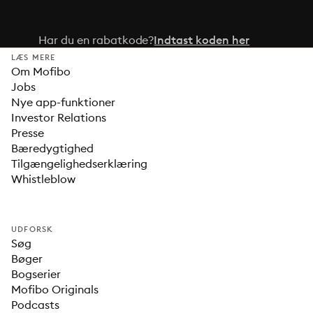
Har du en rabatkode?
Indtast koden her
LÆS MERE
Om Mofibo
Jobs
Nye app-funktioner
Investor Relations
Presse
Bæredygtighed
Tilgængelighedserklæring
Whistleblow
UDFORSK
Søg
Bøger
Bogserier
Mofibo Originals
Podcasts