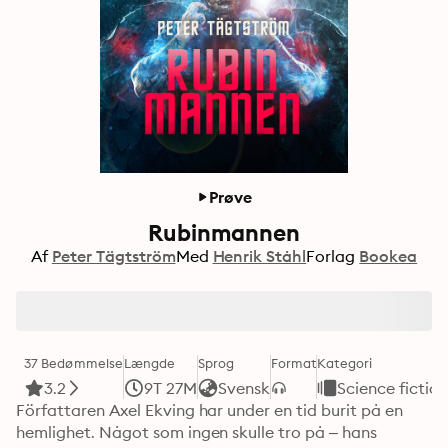
Prøve
Rubinmannen
Af
Peter Tägtström
Med
Henrik Ståhl
Forlag
Bookea
37 Bedømmelse
Længde
Sprog
Format
Kategori
3.2
9T 27M
Svensk
Science fictio
Författaren Axel Ekving har under en tid burit på en 
hemlighet. Något som ingen skulle tro på – hans 