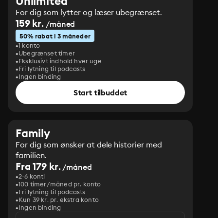
Unlimited
For dig som lytter og læser ubegrænset.
159 kr.
/måned
50% rabat i 3 måneder
1 konto
Ubegrænset timer
Eksklusivt indhold hver uge
Fri lytning til podcasts
Ingen binding
Start tilbuddet
Family
For dig som ønsker at dele historier med
familien.
Fra 179 kr.
/måned
2-6 konti
100 timer/måned pr. konto
Fri lytning til podcasts
Kun 39 kr. pr. ekstra konto
Ingen binding