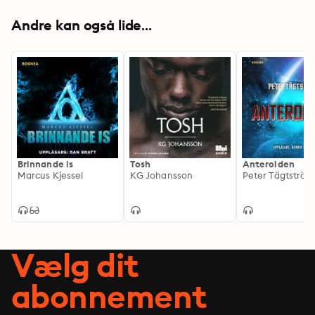
Andre kan også lide...
Brinnande is
Tosh
Anteroiden
Marcus Kjessel
KG Johansson
Peter Tägtström
Vælg dit
abonnement