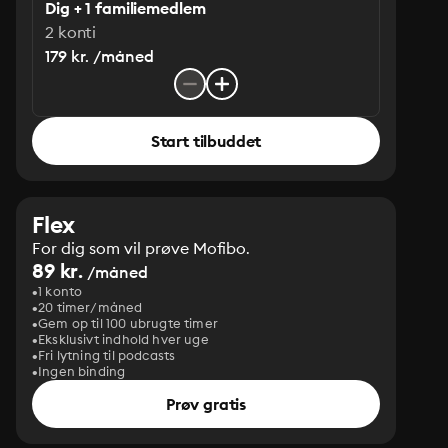
Dig + 1 familiemedlem
2 konti
179 kr. /måned
Start tilbuddet
Flex
For dig som vil prøve Mofibo.
89 kr.
/måned
1 konto
20 timer/måned
Gem op til 100 ubrugte timer
Eksklusivt indhold hver uge
Fri lytning til podcasts
Ingen binding
Prøv gratis