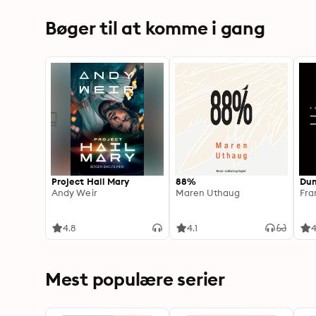
Bøger til at komme i gang
Project Hail Mary
88%
Du
Andy Weir
Maren Uthaug
Fra
4.8
4.1
4
Mest populære serier