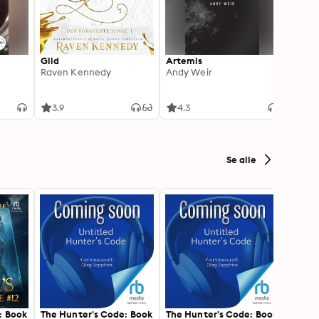
Gild
Artemis
Red Ri
Raven Kennedy
Andy Weir
[Dram
Adapt
Pierc
1
3.9
4.3
4.5
Se alle
: Book
The Hunter's Code: Book
The Hunter's Code: Book
The H