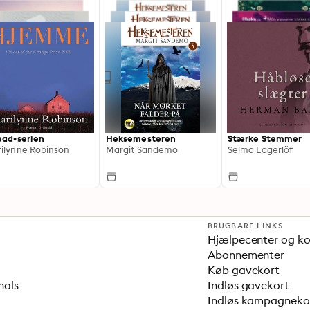
ead-serien
Heksemesteren
Stærke Stemmer
ilynne Robinson
Margit Sandemo
Selma Lagerlöf
BRUGBARE LINKS
Hjælpecenter og k
Abonnementer
Køb gavekort
nals
Indløs gavekort
Indløs kampagnek