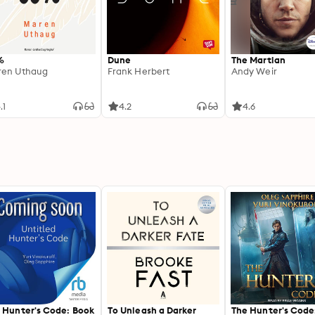
%
Dune
The Martian
en Uthaug
Frank Herbert
Andy Weir
.1
4.2
4.6
 Hunter's Code: Book
To Unleash a Darker
The Hunter's Code