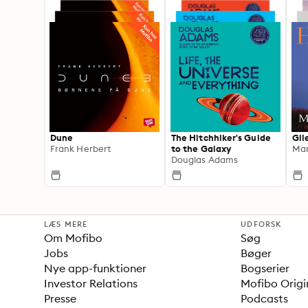
Dune
The Hitchhiker's Guide
Gil
Frank Herbert
to the Galaxy
Mar
Douglas Adams
LÆS MERE
UDFORSK
Om Mofibo
Søg
Jobs
Bøger
Nye app-funktioner
Bogserier
Investor Relations
Mofibo Origi
Presse
Podcasts