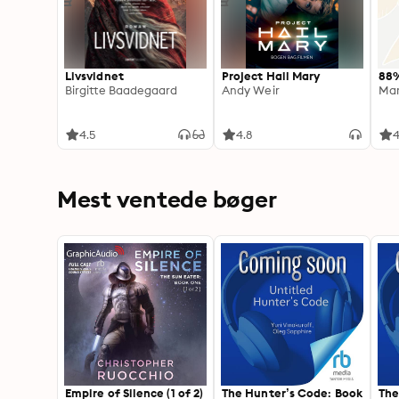
Livsvidnet
Project Hail Mary
88
Birgitte Baadegaard
Andy Weir
Mar
4.5
4.8
4
Mest ventede bøger
Empire of Silence (1 of 2)
The Hunter’s Code: Book
The