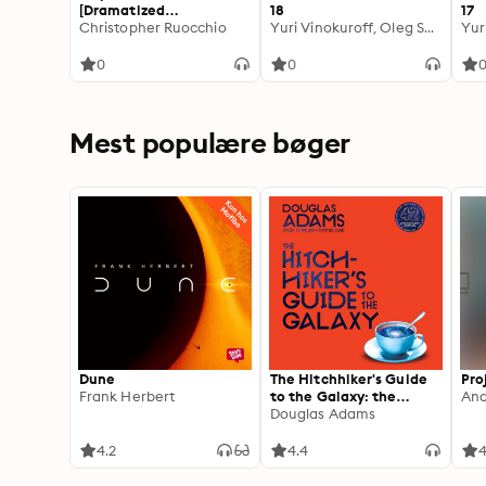
[Dramatized
18
17
Adaptation]: The Sun
Christopher Ruocchio
Yuri Vinokuroff, Oleg Sapphire
Eater 1
0
0
Mest populære bøger
Dune
The Hitchhiker's Guide
Pro
Frank Herbert
to the Galaxy: the
And
comedy sci-fi classic,
Douglas Adams
read by Stephen Fry
4.2
4.4
4