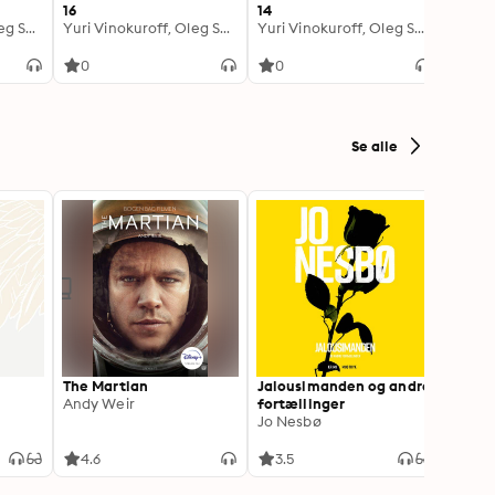
16
14
15
Yuri Vinokuroff, Oleg Sapphire
Yuri Vinokuroff, Oleg Sapphire
Yuri Vinokuroff, Oleg Sapphire
0
0
0
Se alle
The Martian
Jalousimanden og andre
Artem
Andy Weir
fortællinger
Andy 
Jo Nesbø
4.6
3.5
4.3