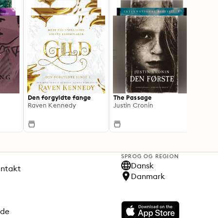
Den forgyldte fange
The Passage
Red R
Raven Kennedy
Justin Cronin
Pierc
SPROG OG REGION
Dansk
ontakt
Danmark
ode