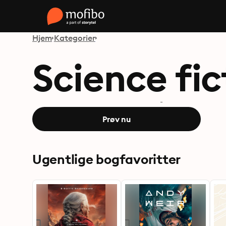
Hjem
Kategorier
Science fic
-
Prøv nu
Ugentlige bogfavoritter