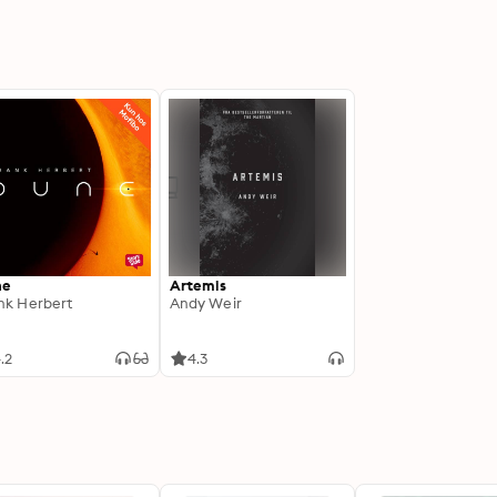
ne
Artemis
nk Herbert
Andy Weir
.2
4.3