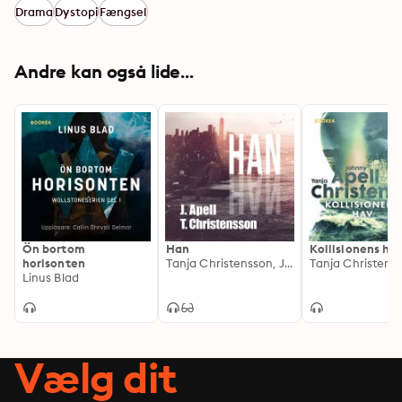
Drama
Dystopi
Fængsel
Andre kan også lide...
Ön bortom
Han
Kollisionens ha
horisonten
Tanja Christensson, Johnny Apell
Linus Blad
Vælg dit