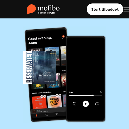
Start tilbuddet