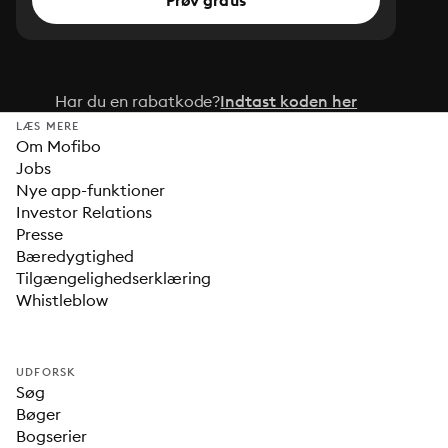
Prøv gratis
Har du en rabatkode?
Indtast koden her
LÆS MERE
Om Mofibo
Jobs
Nye app-funktioner
Investor Relations
Presse
Bæredygtighed
Tilgængelighedserklæring
Whistleblow
UDFORSK
Søg
Bøger
Bogserier