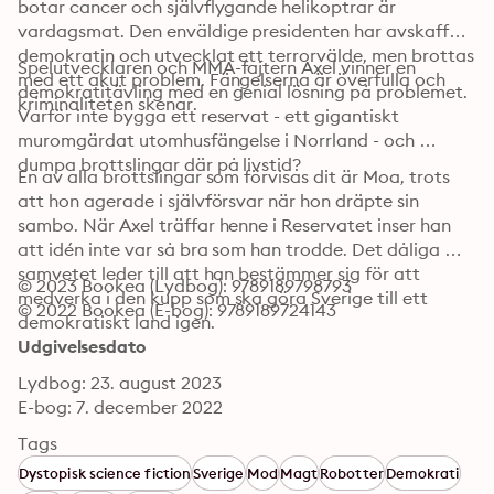
botar cancer och självflygande helikoptrar är 
vardagsmat. Den enväldige presidenten har avskaffat 
demokratin och utvecklat ett terrorvälde, men brottas 
Spelutvecklaren och MMA-fajtern Axel vinner en 
med ett akut problem. Fängelserna är överfulla och 
demokratitävling med en genial lösning på problemet. 
kriminaliteten skenar. 
Varför inte bygga ett reservat - ett gigantiskt 
muromgärdat utomhusfängelse i Norrland - och 
dumpa brottslingar där på livstid?
En av alla brottslingar som förvisas dit är Moa, trots 
att hon agerade i självförsvar när hon dräpte sin 
sambo. När Axel träffar henne i Reservatet inser han 
att idén inte var så bra som han trodde. Det dåliga 
samvetet leder till att han bestämmer sig för att 
© 2023 Bookea (Lydbog): 9789189798793
medverka i den kupp som ska göra Sverige till ett 
© 2022 Bookea (E-bog): 9789189724143
demokratiskt land igen.
Udgivelsesdato
Lydbog: 23. august 2023
E-bog: 7. december 2022
Tags
Dystopisk science fiction
Sverige
Mod
Magt
Robotter
Demokrati