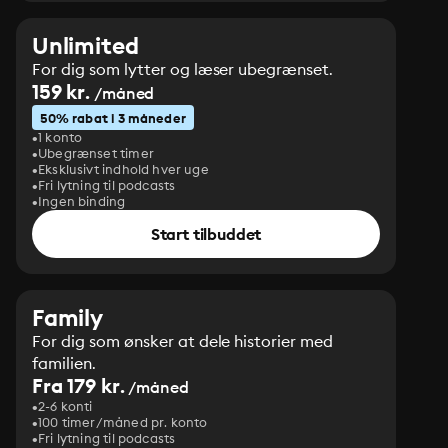
Unlimited
For dig som lytter og læser ubegrænset.
159 kr.
/måned
50% rabat i 3 måneder
1 konto
Ubegrænset timer
Eksklusivt indhold hver uge
Fri lytning til podcasts
Ingen binding
Start tilbuddet
Family
For dig som ønsker at dele historier med
familien.
Fra 179 kr.
/måned
2-6 konti
100 timer/måned pr. konto
Fri lytning til podcasts