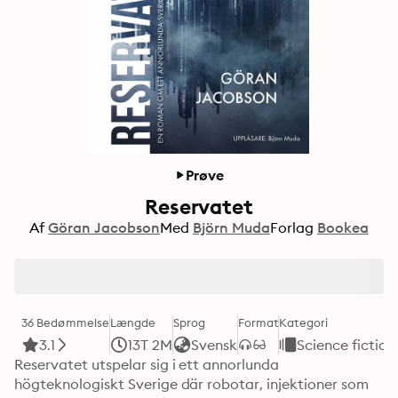
Prøve
Reservatet
Af
Göran Jacobson
Med
Björn Muda
Forlag
Bookea
36 Bedømmelse
Længde
Sprog
Format
Kategori
3.1
13T 2M
Svensk
Science fiction
Reservatet utspelar sig i ett annorlunda 
högteknologiskt Sverige där robotar, injektioner som 