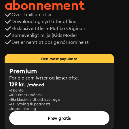
abonnement
Over 1 million titler
Download og nyd titler offline
Eksklusive titler + Mofibo Originals
Børnevenligt miljø (Kids Mode)
Det er nemt at opsige når som helst
Den mest populære
Premium
For dig som lytter og læser ofte.
129 kr.
/måned
1 konto
100 timer/måned
Eksklusivt indhold hver uge
Fri lytning til podcasts
Ingen binding
Prøv gratis