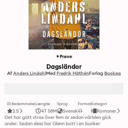
Prøve
Dagsländor
Af
Anders Lindahl
Med
Fredrik Häthén
Forlag
Bookea
33 Bedømmelse
Længde
Sprog
Format
Kategori
2.5
4T 58M
Svensk
Romaner
Det har gått strax över fem år sedan världen gick 
under. Sedan dess har Glenn bott i en bunker 