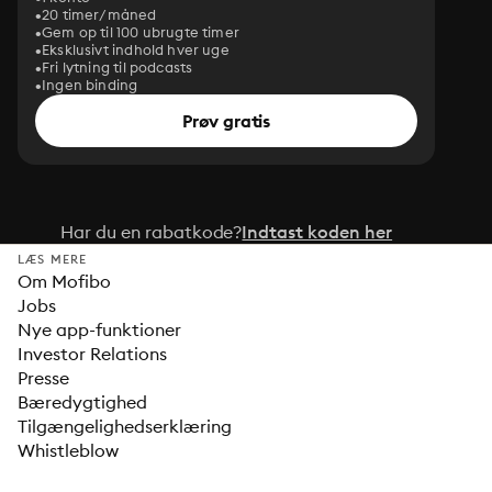
20 timer/måned
Gem op til 100 ubrugte timer
Eksklusivt indhold hver uge
Fri lytning til podcasts
Ingen binding
Prøv gratis
Har du en rabatkode?
Indtast koden her
LÆS MERE
Om Mofibo
Jobs
Nye app-funktioner
Investor Relations
Presse
Bæredygtighed
Tilgængelighedserklæring
Whistleblow