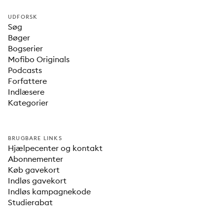
UDFORSK
Søg
Bøger
Bogserier
Mofibo Originals
Podcasts
Forfattere
Indlæsere
Kategorier
BRUGBARE LINKS
Hjælpecenter og kontakt
Abonnementer
Køb gavekort
Indløs gavekort
Indløs kampagnekode
Studierabat