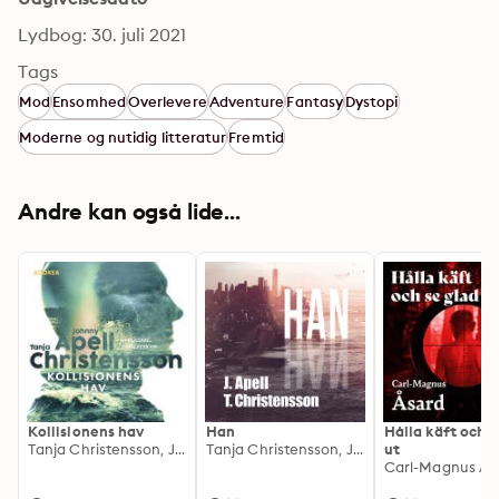
Lydbog: 30. juli 2021
Tags
Mod
Ensomhed
Overlevere
Adventure
Fantasy
Dystopi
Moderne og nutidig litteratur
Fremtid
Andre kan også lide...
Kollisionens hav
Han
Hålla käft och s
Tanja Christensson, Johnny Apell
Tanja Christensson, Johnny Apell
ut
Carl-Magnus Ås