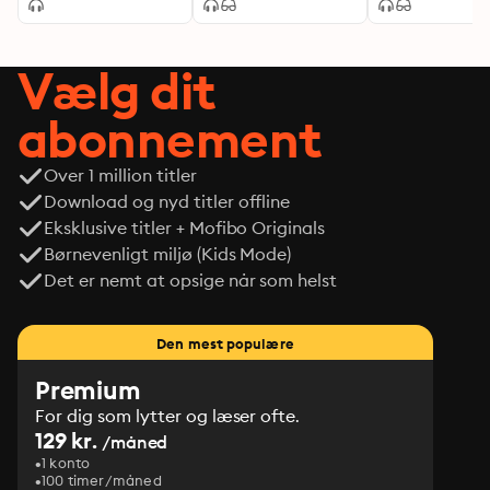
Vælg dit
abonnement
Over 1 million titler
Download og nyd titler offline
Eksklusive titler + Mofibo Originals
Børnevenligt miljø (Kids Mode)
Det er nemt at opsige når som helst
Den mest populære
Premium
For dig som lytter og læser ofte.
129 kr.
/måned
1 konto
100 timer/måned