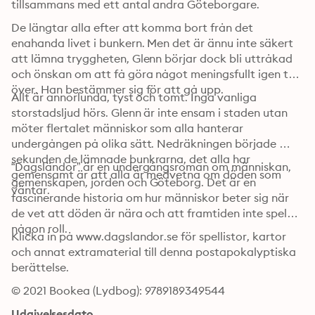
tillsammans med ett antal andra Göteborgare.
De längtar alla efter att komma bort från det 
enahanda livet i bunkern. Men det är ännu inte säkert 
att lämna tryggheten, Glenn börjar dock bli uttråkad 
och önskan om att få göra något meningsfullt igen tar 
över. Han bestämmer sig för att gå upp.
Allt är annorlunda, tyst och tomt. Inga vanliga 
storstadsljud hörs. Glenn är inte ensam i staden utan 
möter flertalet människor som alla hanterar 
undergången på olika sätt. Nedräkningen började 
sekunden de lämnade bunkrarna, det alla har 
“Dagsländor” är en undergångsroman om människan, 
gemensamt är att alla är medvetna om döden som 
gemenskapen, jorden och Göteborg. Det är en 
väntar.
fascinerande historia om hur människor beter sig när 
de vet att döden är nära och att framtiden inte spelar 
någon roll.
Klicka in på www.dagslandor.se för spellistor, kartor 
och annat extramaterial till denna postapokalyptiska 
berättelse.
© 2021 Bookea (Lydbog): 9789189349544
Udgivelsesdato