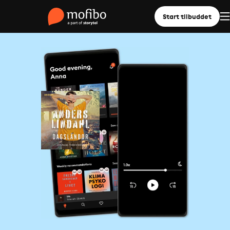
Start tilbuddet