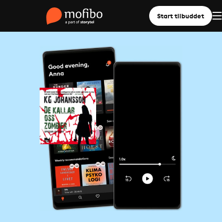
Start tilbuddet