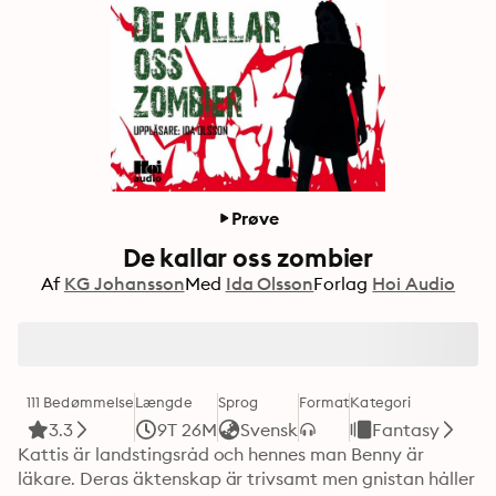
Prøve
De kallar oss zombier
Af
KG Johansson
Med
Ida Olsson
Forlag
Hoi Audio
111 Bedømmelse
Længde
Sprog
Format
Kategori
3.3
9T 26M
Svensk
Fantasy
Kattis är landstingsråd och hennes man Benny är 
läkare. Deras äktenskap är trivsamt men gnistan håller 