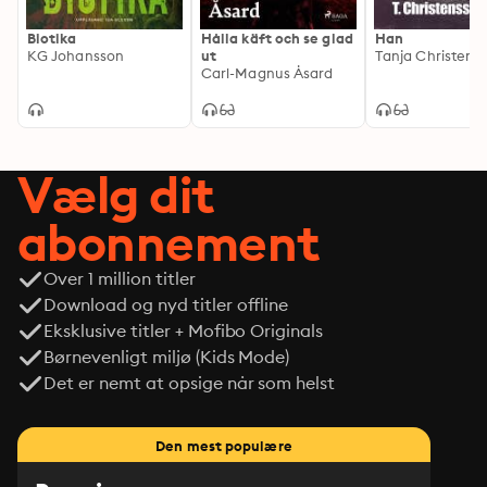
Biotika
Hålla käft och se glad
Han
KG Johansson
ut
Carl-Magnus Åsard
Vælg dit
abonnement
Over 1 million titler
Download og nyd titler offline
Eksklusive titler + Mofibo Originals
Børnevenligt miljø (Kids Mode)
Det er nemt at opsige når som helst
Den mest populære