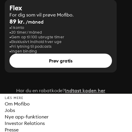
Flex
For dig som vil prøve Mofibo.
89 kr.
/måned
1 konto
20 timer/måned
Gem op til 100 ubrugte timer
Eksklusivt indhold hver uge
Fri lytning til podcasts
Ingen binding
Prøv gratis
Har du en rabatkode?
Indtast koden her
LÆS MERE
Om Mofibo
Jobs
Nye app-funktioner
Investor Relations
Presse