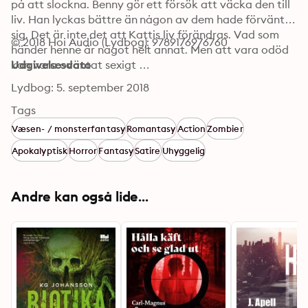
på att slockna. Benny gör ett försök att väcka den till 
liv. Han lyckas bättre än någon av dem hade förväntat 
sig. Det är inte det att Kattis liv förändras. Vad som 
© 2018 Hoi Audio (Lydbog): 9789176976760
händer henne är något helt annat. Men att vara odöd 
kan vara oväntat sexigt …
Udgivelsesdato
Lydbog: 5. september 2018
Tags
Væsen- / monsterfantasy
Romantasy
Action
Zombier
Apokalyptisk
Horror
Fantasy
Satire
Uhyggelig
Andre kan også lide...