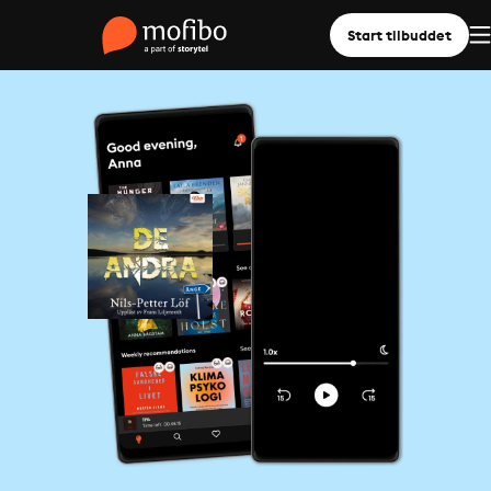
Start tilbuddet