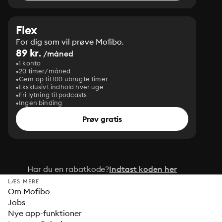
Flex
For dig som vil prøve Mofibo.
89 kr.
/måned
1 konto
20 timer/måned
Gem op til 100 ubrugte timer
Eksklusivt indhold hver uge
Fri lytning til podcasts
Ingen binding
Prøv gratis
Har du en rabatkode?
Indtast koden her
LÆS MERE
Om Mofibo
Jobs
Nye app-funktioner