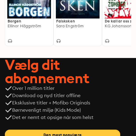
Borgen
Falsksken
De kallar oss zo
Ellinor Häggström
Sara Engström
KG Johansson
Vælg dit
abonnement
Over 1 million titler
Download og nyd titler offline
Eksklusive titler + Mofibo Originals
Børnevenligt miljø (Kids Mode)
Det er nemt at opsige når som helst
Den mest populære