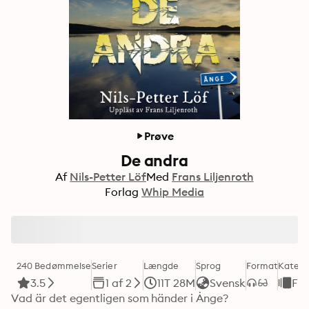
Prøve
De andra
Af
Nils-Petter Löf
Med
Frans Liljenroth
Forlag
Whip Media
240 Bedømmelse
Serier
Længde
Sprog
Format
Katego
3.5
1 af 2
11T 28M
Svensk
Fa
Vad är det egentligen som händer i Ånge?
