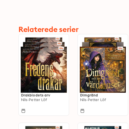
Relaterede serier
Drakblodets arv
Dimgränd
Nils-Petter Löf
Nils-Petter Löf