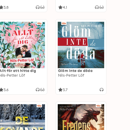
3.8
4.1
Allt för att hitta dig
Glöm inte de döda
Nils-Petter Löf
Nils-Petter Löf
3.6
3.7