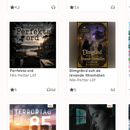
4.2
3.6
Perfekta ord
Dimgränd och de
Nils-Petter Löf
levande föremålen
Nils-Petter Löf
5
5