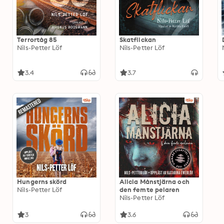
Terrortåg 85
Skatflickan
Nils-Petter Löf
Nils-Petter Löf
3.4
3.7
Hungerns skörd
Alicia Månstjärna och
Nils-Petter Löf
den femte pelaren
Nils-Petter Löf
3
3.6