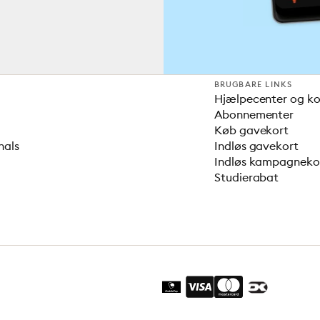
BRUGBARE LINKS
Hjælpecenter og k
Abonnementer
Køb gavekort
nals
Indløs gavekort
Indløs kampagnek
Studierabat