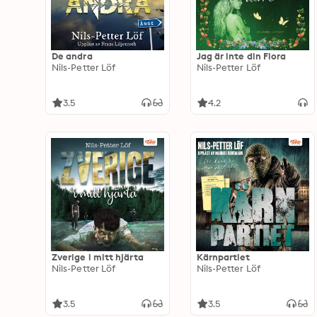
De andra
Jag är inte din Flora
Nils-Petter Löf
Nils-Petter Löf
3.5
4.2
Zverige i mitt hjärta
Kärnpartiet
Nils-Petter Löf
Nils-Petter Löf
3.5
3.5