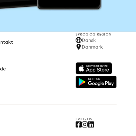
SPROG OG REGION
Dansk
ontakt
Danmark
ode
FØLG OS