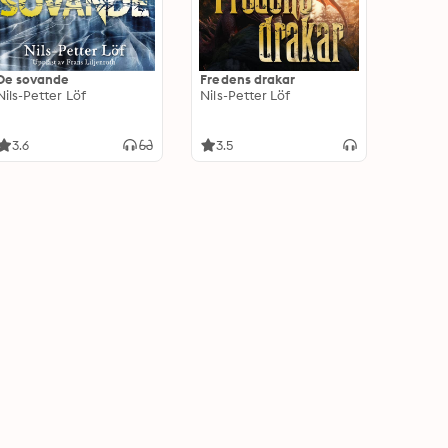
De sovande
Fredens drakar
Nils-Petter Löf
Nils-Petter Löf
3.6
3.5