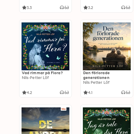
hem!
3.3
3.2
Vad rimmar på Flora?
Den förlorade
Nils-Petter Löf
generationen
Nils Petter Löf
4.2
4.1