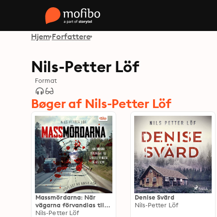
Hjem
Forfattere
Nils-Petter Löf
Format
Bøger af Nils-Petter Löf
Massmördarna: När
Denise Svärd
vägarna förvandlas till
Nils-Petter Löf
slagfält är ingen på väg
Nils-Petter Löf