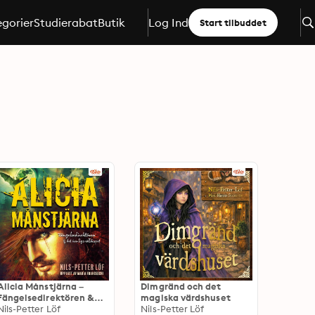
gorier
Studierabat
Butik
Log Ind
Start tilbuddet
Alicia Månstjärna –
Dimgränd och det
Fängelsedirektören &
magiska värdshuset
det hemliga sällskapet
Nils-Petter Löf
Nils-Petter Löf