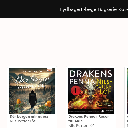
Lydbøger
E-bøger
Bogserier
Kate
Där bergen minns oss
Drakens Penna : Resan
Nils-Petter Löf
till Akle
Nils-Petter Löf