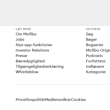
LÆS MERE
UDFORSK
Om Mofibo
Søg
Jobs
Bøger
Nye app-funktioner
Bogserier
Investor Relations
Mofibo Origi
Presse
Podcasts
Bæredygtighed
Forfattere
Tilgængelighedserklæring
Indlæsere
Whistleblow
Kategorier
Privatlivspolitik
Medlemsvilkår
Cookies