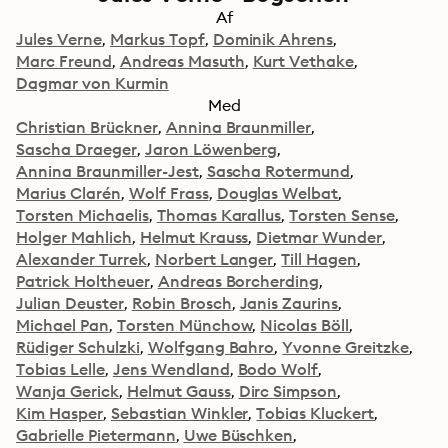
Af
Jules Verne
Markus Topf
Dominik Ahrens
Marc Freund
Andreas Masuth
Kurt Vethake
Dagmar von Kurmin
Med
Christian Brückner
Annina Braunmiller
Sascha Draeger
Jaron Löwenberg
Annina Braunmiller-Jest
Sascha Rotermund
Marius Clarén
Wolf Frass
Douglas Welbat
Torsten Michaelis
Thomas Karallus
Torsten Sense
Holger Mahlich
Helmut Krauss
Dietmar Wunder
Alexander Turrek
Norbert Langer
Till Hagen
Patrick Holtheuer
Andreas Borcherding
Julian Deuster
Robin Brosch
Janis Zaurins
Michael Pan
Torsten Münchow
Nicolas Böll
Rüdiger Schulzki
Wolfgang Bahro
Yvonne Greitzke
Tobias Lelle
Jens Wendland
Bodo Wolf
Wanja Gerick
Helmut Gauss
Dirc Simpson
Kim Hasper
Sebastian Winkler
Tobias Kluckert
Gabrielle Pietermann
Uwe Büschken