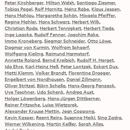
Peter Kirchberger
Milton Welsh
Santiago Ziesmer
Tobias Pagel
Rolf Marnitz
Heinz Rabe
Klaus Jespen
Hans Mahlau
Margarethe Schön
Micaela Pfeiffer
Regine Mahler
Hans Schwarz
Herbert Wilk
Christian Rode
Herbert Tennigkeit
Herbert Tiede
Inge Laacke
Rudolf Fenner
Joachim Rake
Immo Kroneberg
Siegmar Schneider
Otto Löwe
Dagmar von Kurmin
Wolfram Schaerf
Wolfgang Kieling
Raimund Harmstorf
Annette Roland
Bernd Kreibich
Rudolf H. Herget
Ida Ehre
Karl-Heinz Heß
Peter Lontzek
Eckart Dux
Matti Klemm
Volker Brandt
Florentine Draeger
Engelbert von Nordhausen
Daniel Zillmann
Oliver Stritzel
Björn Schalla
Hans-Georg Panzack
Uve Teschner
Udo Schenk
Andrea Aust
Holger Löwenberg
Hans-Jürgen Dittberner
Rainer Fritzsche
Luisa Wietzorek
Alexander Kruuse Mettin
Jean Coppong
Kevin Kasper
Reent Reins
Susanne Meikl
Sina Zadra
Werner Wilkening
Martin Keßler
Sarah Alles