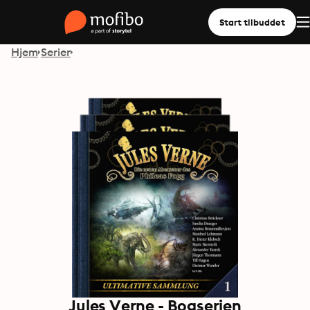
Start tilbuddet
Hjem
Serier
Jules Verne - Bogserien