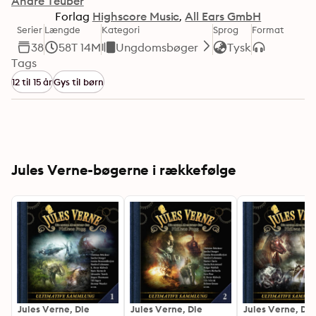
André Teuber
Forlag
Highscore Music
All Ears GmbH
Serier
Længde
Kategori
Sprog
Format
38
58T 14M
Ungdomsbøger
Tysk
Tags
12 til 15 år
Gys til børn
Jules Verne-bøgerne i rækkefølge
Jules Verne, Die
Jules Verne, Die
Jules Verne, Die