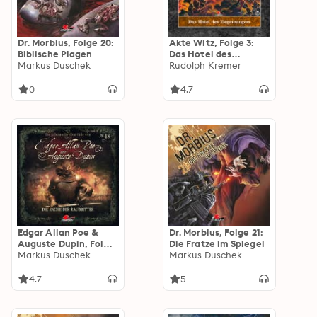
Dr. Morbius, Folge 20:
Akte Witz, Folge 3:
Biblische Plagen
Das Hotel des
Markus Duschek
Ziegensaugers
Rudolph Kremer
0
4.7
Edgar Allan Poe &
Dr. Morbius, Folge 21:
Auguste Dupin, Folge
Die Fratze im Spiegel
18: Die Rache der
Markus Duschek
Markus Duschek
Raubritter
4.7
5