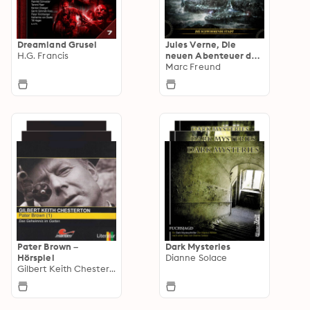
Dreamland Grusel
Jules Verne, Die
H.G. Francis
neuen Abenteuer des
Phileas Fogg
Marc Freund
Pater Brown –
Dark Mysteries
Hörspiel
Dianne Solace
Gilbert Keith Chesterton