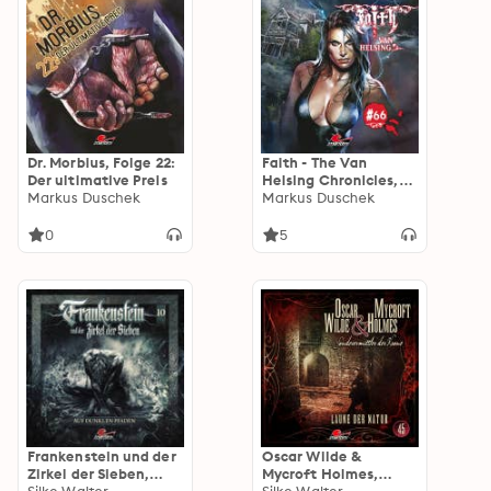
Dr. Morbius, Folge 22:
Faith - The Van
Der ultimative Preis
Helsing Chronicles,
Markus Duschek
Folge 66: Haus der
Markus Duschek
dunklen Begierden
0
5
Frankenstein und der
Oscar Wilde &
Zirkel der Sieben,
Mycroft Holmes,