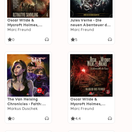
Oscar Wilde &
Jules Verne - Die
Mycroft Holmes,
neuen Abenteuer des
Sonderermittler der
Marc Freund
Phileas Fogg: Der
Marc Freund
Krone: Ultimative
Fluch der Harpyie
Sammlung Volume 4
0
5
(ungekürzt)
The Van Helsing
Oscar Wilde &
Chronicles - Faith:
Mycroft Holmes,
Folge 58
Markus Duschek
Sonderermittler der
Marc Freund
Krone, Folge 32: Im
Reich des Feindes
0
4.4