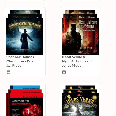
Sherlock Holmes
Oscar Wilde &
Chronicles - Das
Mycroft Holmes,
Hörspiel
J.J. Preyer
Sonderermittler der
Jonas Maas
Krone