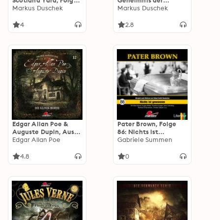
Scotland Yard, Folge
Geheimnis der
66: Halbgötter
Markus Duschek
gläsernen Augen
Markus Duschek
(ungekürzt)
4
2.8
Edgar Allan Poe &
Pater Brown, Folge
Auguste Dupin, Aus
86: Nichts ist
den Archiven, Folge
Edgar Allan Poe
gewonnen
Gabriele Summen
12: Die Klinik-Morde
4.8
0