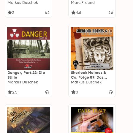
Markus Duschek
Sonderermittler der
Marc Freund
Krone: Apocalypsis
3
4.6
Danger, Part 22: Die
Sherlock Holmes &
Stille
Co, Folge 89: Das
Markus Duschek
Haupt der Medusa
Markus Duschek
(ungekürzt)
2.5
0