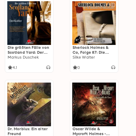
Die größten Fälle von
Sherlock Holmes &
Scotland Yard: Der
Co, Folge 87: Die
Koffer
Markus Duschek
Macht der Wünsche
Silke Walter
(ungekürzt)
4.1
0
Dr. Morbius: Ein alter
Oscar Wilde &
Freund
Mycroft Holmes -