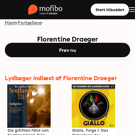
Start tilbuddet
Hjem
Fortællere
Florentine Draeger
Prøv nu
Lydbøger indlæst af Florentine Draeger
Die größten Fälle von
Giallo, Folge 1: Das