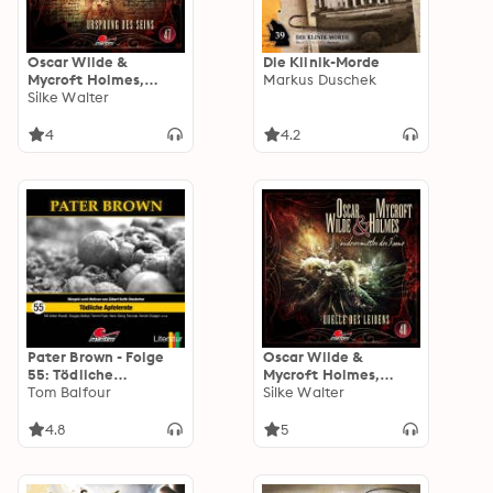
Oscar Wilde &
Die Klinik-Morde
Mycroft Holmes,
Markus Duschek
Sonderermittler der
Silke Walter
Krone, Folge 47:
Ursprung des Seins
4
4.2
Pater Brown - Folge
Oscar Wilde &
55: Tödliche
Mycroft Holmes,
Apfelernte
Tom Balfour
Sonderermittler der
Silke Walter
Krone, Folge 48:
Quelle des Leidens
4.8
5