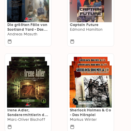
Die größten Fälle von
Captain Future
Scotland Yard - Das
Edmond Hamilton
Hörspiel
Andreas Masuth
Irene Adler,
Sherlock Holmes & Co
Sonderermittlerin der
- Das Hörspiel
Krone
Marc-Oliver Bischoff
Markus Winter