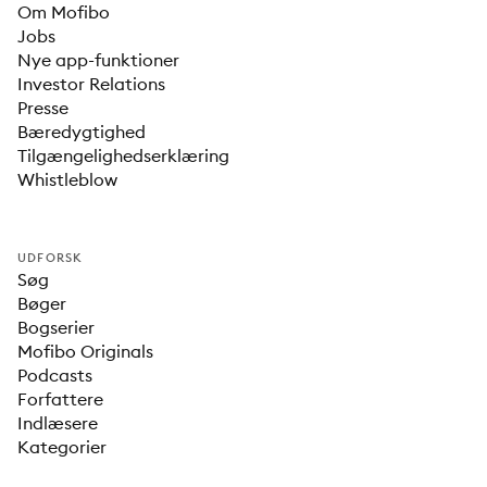
Om Mofibo
Jobs
Nye app-funktioner
Investor Relations
Presse
Bæredygtighed
Tilgængelighedserklæring
Whistleblow
UDFORSK
Søg
Bøger
Bogserier
Mofibo Originals
Podcasts
Forfattere
Indlæsere
Kategorier