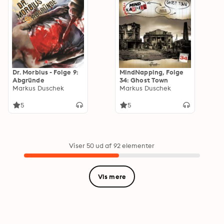
Dr. Morbius - Folge 9:
MindNapping, Folge
Abgründe
34: Ghost Town
Markus Duschek
Markus Duschek
5
5
Viser 50 ud af 92 elementer
Vis mere