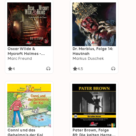
Oscar Wilde &
Dr. Morbius, Folge 14:
Mycroft Holmes -
Hautnah
Sonderermittler der
Marc Freund
Markus Duschek
Krone: Die 13 Stufen
4
4.5
Conni und das
Pater Brown, Folge
Geheimnis der Koi
89: Die kalten Herzen