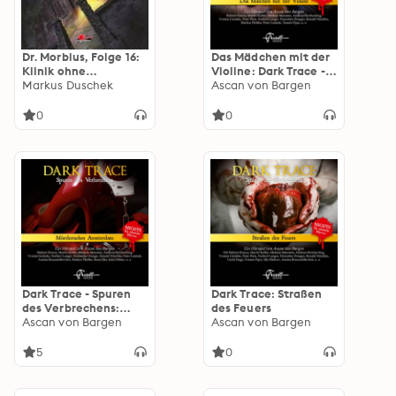
Dr. Morbius, Folge 16:
Das Mädchen mit der
Klinik ohne
Violine: Dark Trace -
Wiederkehr
Markus Duschek
Spuren des
Ascan von Bargen
Verbrechens, Folge 8
0
0
Dark Trace - Spuren
Dark Trace: Straßen
des Verbrechens:
des Feuers
Mörderisches
Ascan von Bargen
Ascan von Bargen
Amsterdam, Folge 9
5
0