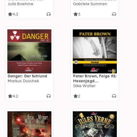
Julia Boehme
(ungekürzt)
Gabriele Summen
4.3
3
Danger: Der Schlund
Pater Brown, Folge 92:
Markus Duschek
Hexenjagd
(ungekürzt)
Silke Walter
4.2
2