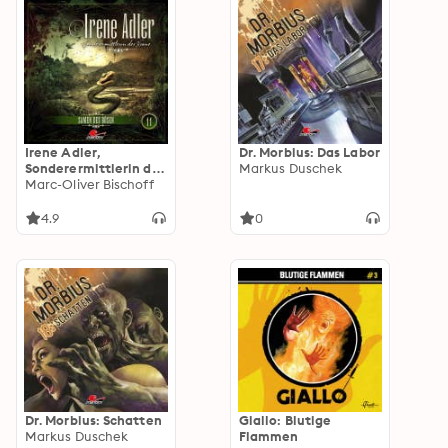
Irene Adler,
Dr. Morbius: Das Labor
Sonderermittlerin der
Markus Duschek
Krone: Folge 11:
Marc-Oliver Bischoff
Samen des Bösen
4.9
0
Dr. Morbius: Schatten
Giallo: Blutige
Markus Duschek
Flammen