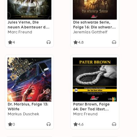
Jules Verne, Die
Die schwarze Serie,
neuen Abenteuer des
Folge 16: Die schwarze
Phileas Fogg, Folge
Marc Freund
Spinne
Jeremias Gotthelf
26: Die Küste der
Skelette
4
4.8
Dr. Morbius, Folge 13:
Pater Brown, Folge
Wölfe
64: Der Tod lässt
Markus Duschek
bitten
Marc Freund
0
4.6