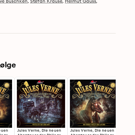
we Büschken
Stefan Krause
Helmut Gauss
følge
neuen
Jules Verne, Die neuen
Jules Verne, Die neuen
Jules