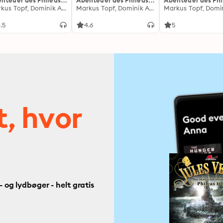
nteuer des Phileas
Abenteuer des Phileas
Abenteuer des Phi
g - Folge 17: Wie
Markus Topf, Dominik Ahrens
Fogg - Folge 18:
Markus Topf, Dominik Ahrens
Fogg - Folge 19: Du
es begann
Hetzjagd durch Asien
Wilden Westen
.5
4.6
5
t, hvor
og lydbøger - helt gratis