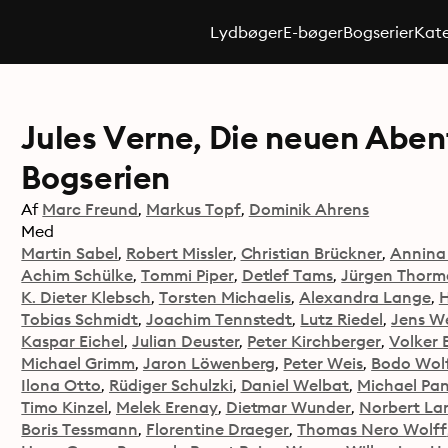
Lydbøger
E-bøger
Bogserier
Kate
Jules Verne, Die neuen Aben
Bogserien
Af
Marc Freund
Markus Topf
Dominik Ahrens
Med
Martin Sabel
Robert Missler
Christian Brückner
Annina 
Achim Schülke
Tommi Piper
Detlef Tams
Jürgen Thor
K. Dieter Klebsch
Torsten Michaelis
Alexandra Lange
H
Tobias Schmidt
Joachim Tennstedt
Lutz Riedel
Jens W
Kaspar Eichel
Julian Deuster
Peter Kirchberger
Volker 
Michael Grimm
Jaron Löwenberg
Peter Weis
Bodo Wol
Ilona Otto
Rüdiger Schulzki
Daniel Welbat
Michael Pa
Timo Kinzel
Melek Erenay
Dietmar Wunder
Norbert La
Boris Tessmann
Florentine Draeger
Thomas Nero Wolff