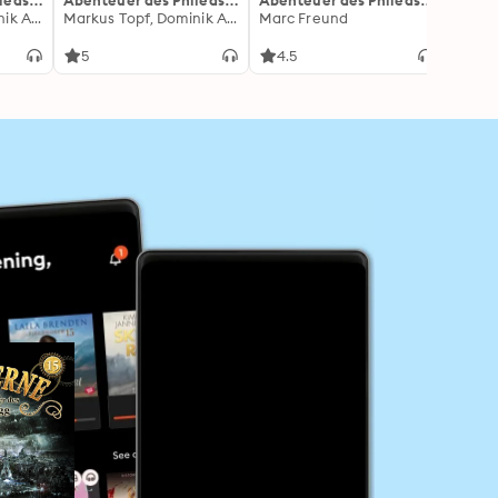
leas
Abenteuer des Phileas
Abenteuer des Phileas
Abent
ell im
Markus Topf, Dominik Ahrens
Fogg - Folge 20:
Markus Topf, Dominik Ahrens
Fogg - Folge 21: Die
Marc Freund
Fogg -
Marc 
Wettlauf mit der Zeit
sieben Seelen des
Gasse
Anubis
Schat
5
4.5
4.7