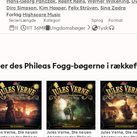
Hans-Georg Panczak
Reent Reins
Werner Wilkening
U
Dirc Simpson
Kim Hasper
Felix Strüven
Sina Zadra
Forlag
Highscore Music
Serier
Længde
Kategori
Sprog
Format
11
11T 36M
Ungdomsbøger
Tysk
er des Phileas Fogg-bøgerne i række
es Verne, Die neuen
Jules Verne, Die neuen
Jules Verne, Die 