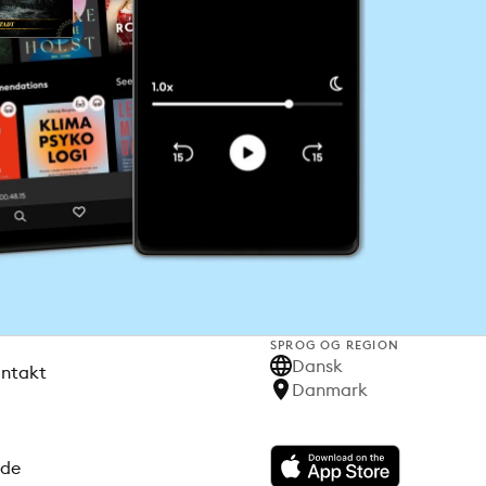
SPROG OG REGION
Dansk
ontakt
Danmark
ode