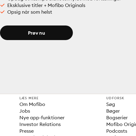
Eksklusive titler + Mofibo Originals
Opsig når som helst
Prøv nu
LÆS MERE
UDFORSK
Om Mofibo
Søg
Jobs
Bøger
Nye app-funktioner
Bogserier
Investor Relations
Mofibo Origi
Presse
Podcasts