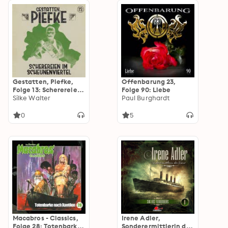
Gestatten, Piefke,
Offenbarung 23,
Folge 13: Scherereien
Folge 90: Liebe
im Scheunenviertel
Silke Walter
Paul Burghardt
(ungekürzt)
0
5
Macabros - Classics,
Irene Adler,
Folge 28: Totenbarke
Sonderermittlerin der