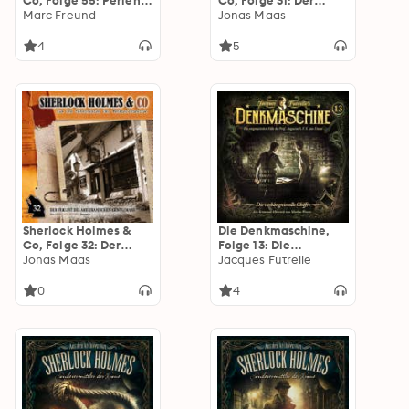
Co, Folge 55: Perlen
Co, Folge 31: Der
des Todes
Marc Freund
Verlust des
Jonas Maas
amerikanischen
Gentlemans, Episode
4
5
1
Sherlock Holmes &
Die Denkmaschine,
Co, Folge 32: Der
Folge 13: Die
Verlust des
Jonas Maas
verhängnisvolle
Jacques Futrelle
amerikanischen
Chiffre
Gentlemans, Episode
0
4
2