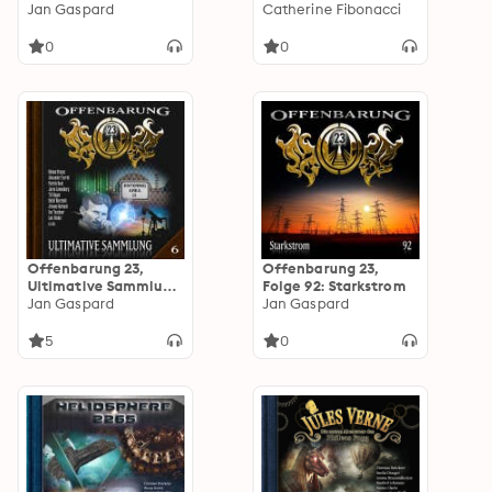
Volume 10
Jan Gaspard
Volume 7
Catherine Fibonacci
0
0
Offenbarung 23,
Offenbarung 23,
Ultimative Sammlung
Folge 92: Starkstrom
Volume 6
Jan Gaspard
Jan Gaspard
5
0