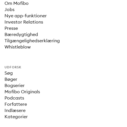
Om Mofibo
Jobs
Nye app-funktioner
Investor Relations
Presse
Bæredygtighed
Tilgængelighedserklæring
Whistleblow
UDFORSK
Søg
Bøger
Bogserier
Mofibo Originals
Podcasts
Forfattere
Indlæsere
Kategorier