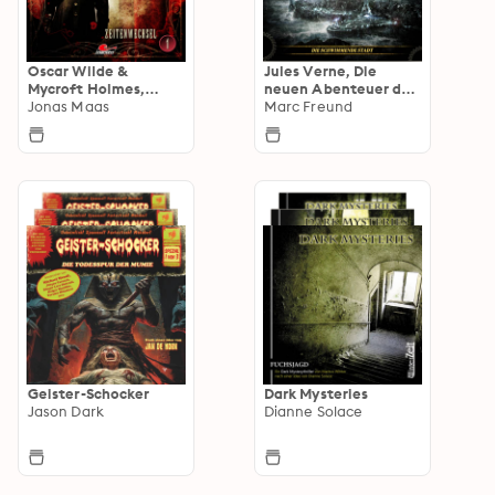
Oscar Wilde &
Jules Verne, Die
Mycroft Holmes,
neuen Abenteuer des
Sonderermittler der
Jonas Maas
Phileas Fogg
Marc Freund
Krone
Geister-Schocker
Dark Mysteries
Jason Dark
Dianne Solace