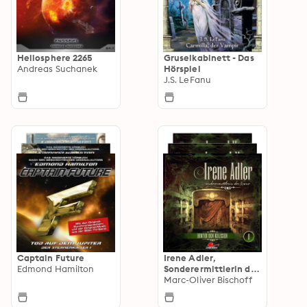
Heliosphere 2265
Gruselkabinett - Das
Andreas Suchanek
Hörspiel
J.S. LeFanu
Captain Future
Irene Adler,
Edmond Hamilton
Sonderermittlerin der
Krone
Marc-Oliver Bischoff