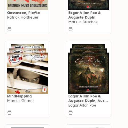
Gestatten, Piefke
Edgar Allan Poe &
Patrick Holtheuer
Auguste Dupin
Markus Duschek
MindNapping
Edgar Allan Poe &
Marcus Görner
Auguste Dupin, Aus
den Archiven
Edgar Allan Poe