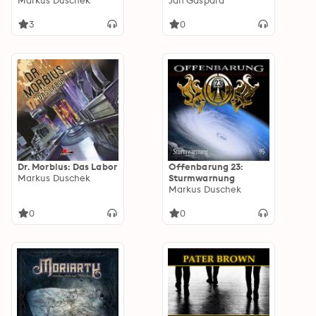
Mitleid
Markus Duschek
Jan Gaspard
3
0
Dr. Morbius: Das Labor
Offenbarung 23:
Markus Duschek
Sturmwarnung
Markus Duschek
0
0