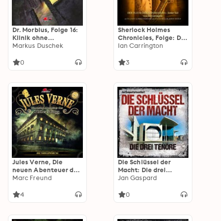
Dr. Morbius, Folge 16:
Sherlock Holmes
Klinik ohne
Chronicles, Folge: Der
Wiederkehr
Markus Duschek
Fluch der
Ian Carrington
Mandragora, 1.Teil
(ungekürzt)
0
3
Jules Verne, Die
Die Schlüssel der
neuen Abenteuer des
Macht: Die drei
Phileas Fogg: Die
Marc Freund
Tenöre, Folge 3
Jan Gaspard
Verschwörung
4
0