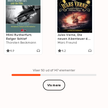
Mimi Rutherfurt:
Jules Verne, Die
Ewiger Schlaf
neuen Abenteuer des
Thorsten Beckmann
Phileas Fogg:
Marc Freund
Gefährliche
Wiederkehr
4.9
4.2
Viser 50 ud af 147 elementer
Vis mere