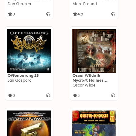
nach Xantilon
Dan Shocker
Krone, Folge 8: Sog
Marc Freund
des Verderbens
0
4.8
Offenbarung 23
Oscar Wilde &
Jan Gaspard
Mycroft Holmes,
Sonderermittler der
Oscar Wilde
Krone: Ultimative
Sammlung Volume 2
0
5
(ungekürzt)