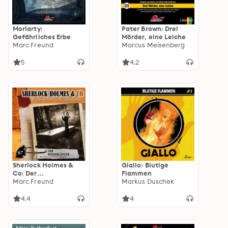
Moriarty:
Pater Brown: Drei
Gefährliches Erbe
Mörder, eine Leiche
Marc Freund
Marcus Meisenberg
5
4.2
Sherlock Holmes &
Giallo: Blutige
Co: Der
Flammen
Wiedergänger
Marc Freund
Markus Duschek
4.4
4