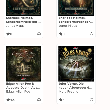
Sherlock Holmes,
Sherlock Holmes,
Sonderermittler der
Sonderermittler der
Krone - Aus den
Jonas Maas
Krone - Aus den
Jonas Maas
Archiven, Folge 8: Der
Archiven, Folge 9: Der
Verlust des
Verlust des
0
0
amerikanischen
amerikanischen
Gentlemans 1. Teil
Gentlemans 2. Teil
Edgar Allan Poe &
Jules Verne, Die
Auguste Dupin, Aus
neuen Abenteuer des
den Archiven, Folge
Edgar Allan Poe
Phileas Fogg, Folge
Marc Freund
12: Die Klinik-Morde
26: Die Küste der
Skelette
4.8
4