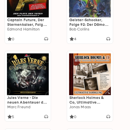
Captain Future, Der
Geister-Schocker,
Sternenkaiser, Folge
Folge 92: Der Dämon
4: Der Platz der Toten
Edmond Hamilton
der Meere
Bob Collins
(ungekürzt)
0
4
Jules Verne - Die
Sherlock Holmes &
neuen Abenteuer des
Co, Ultimative
Phileas Fogg: Der
Marc Freund
Sammlung Volume 4
Jonas Maas
Fluch der Harpyie
(ungekürzt)
5
0