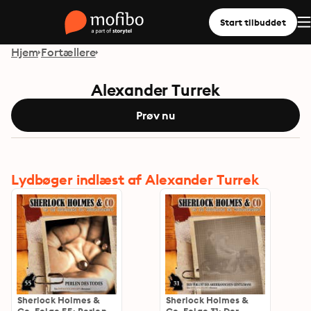
Start tilbuddet
Hjem
Fortællere
Alexander Turrek
Prøv nu
Lydbøger indlæst af Alexander Turrek
Sherlock Holmes &
Sherlock Holmes &