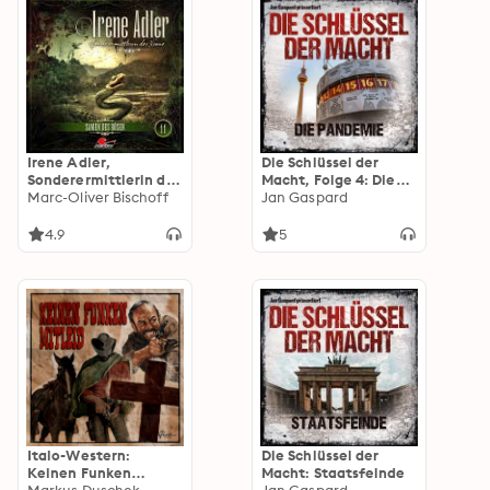
Irene Adler,
Die Schlüssel der
Sonderermittlerin der
Macht, Folge 4: Die
Krone: Folge 11:
Marc-Oliver Bischoff
Pandemie
Jan Gaspard
Samen des Bösen
4.9
5
Italo-Western:
Die Schlüssel der
Keinen Funken
Macht: Staatsfeinde