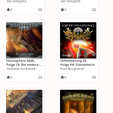
die Spiele beginnen!
Jan Gaspard
Kronprinzessin
Jan Gaspard
4
0
Heliosphere 2265,
Offenbarung 23,
Folge 13: Die andere
Folge 94: Cholesterin
Seite
Andreas Suchanek
Paul Burghardt
0
4