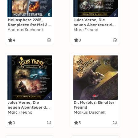
Heliosphere 2265,
Jules Verne, Die
Komplette Staffel 2
neuen Abenteuer des
(ungekürzt)
Andreas Suchanek
Phileas Fogg,
Marc Freund
Ultimative Sammlung
Volume 3 (ungekürzt)
4
0
Jules Verne, Die
Dr. Morbius: Ein alter
neuen Abenteuer des
Freund
Phileas Fogg,
Marc Freund
Markus Duschek
Ultimative Sammlung
Volume 4 (ungekürzt)
0
3