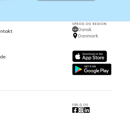
SPROG OG REGION
Dansk
ontakt
Danmark
ode
FØLG OS