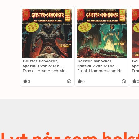
Geister-Schocker,
Geister-Schocker,
Gei
Spezial 1 von 3: Die
Spezial 2 von 3: Die
Spe
Todesspur der Mumie
Frank Hammerschmidt
Bruderschaft der Mumie
Frank Hammerschmidt
Kön
Fra
(ungekürzt)
(ungekürzt)
(un
0
0