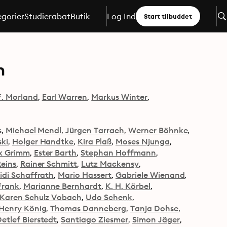
gorier
Studierabat
Butik
Log Ind
Start tilbuddet
n
F. Morland
Earl Warren
Markus Winter
s
Michael Mendl
Jürgen Tarrach
Werner Böhnke
ki
Holger Handtke
Kira Plaß
Moses Njunga
x Grimm
Ester Barth
Stephan Hoffmann
eins
Rainer Schmitt
Lutz Mackensy
idi Schaffrath
Mario Hassert
Gabriele Wienand
Frank
Marianne Bernhardt
K. H. Körbel
Karen Schulz Vobach
Udo Schenk
Henry König
Thomas Danneberg
Tanja Dohse
etlef Bierstedt
Santiago Ziesmer
Simon Jäger