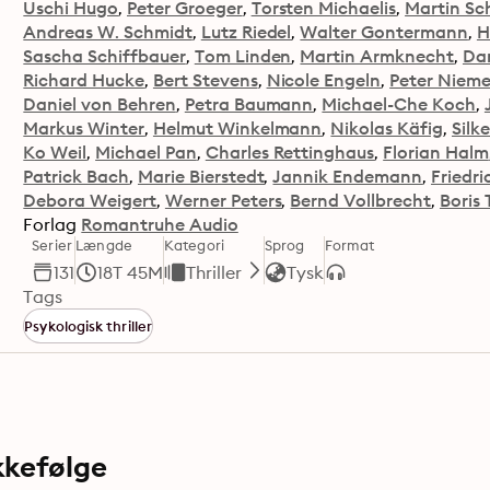
Uschi Hugo
Peter Groeger
Torsten Michaelis
Martin Sc
Andreas W. Schmidt
Lutz Riedel
Walter Gontermann
H
Sascha Schiffbauer
Tom Linden
Martin Armknecht
Da
Richard Hucke
Bert Stevens
Nicole Engeln
Peter Nieme
Daniel von Behren
Petra Baumann
Michael-Che Koch
Markus Winter
Helmut Winkelmann
Nikolas Käfig
Silk
Ko Weil
Michael Pan
Charles Rettinghaus
Florian Halm
Patrick Bach
Marie Bierstedt
Jannik Endemann
Friedr
Debora Weigert
Werner Peters
Bernd Vollbrecht
Boris
Forlag
Romantruhe Audio
Serier
Længde
Kategori
Sprog
Format
131
18T 45M
Thriller
Tysk
Tags
Psykologisk thriller
kkefølge