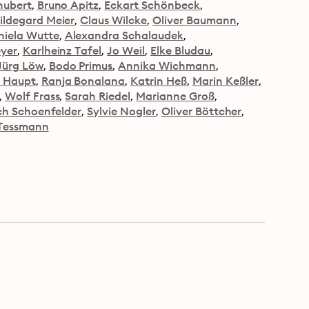
hubert
Bruno Apitz
Eckart Schönbeck
ildegard Meier
Claus Wilcke
Oliver Baumann
niela Wutte
Alexandra Schalaudek
yer
Karlheinz Tafel
Jo Weil
Elke Bludau
Jürg Löw
Bodo Primus
Annika Wichmann
e Haupt
Ranja Bonalana
Katrin Heß
Marin Keßler
Wolf Frass
Sarah Riedel
Marianne Groß
ich Schoenfelder
Sylvie Nogler
Oliver Böttcher
 Tessmann