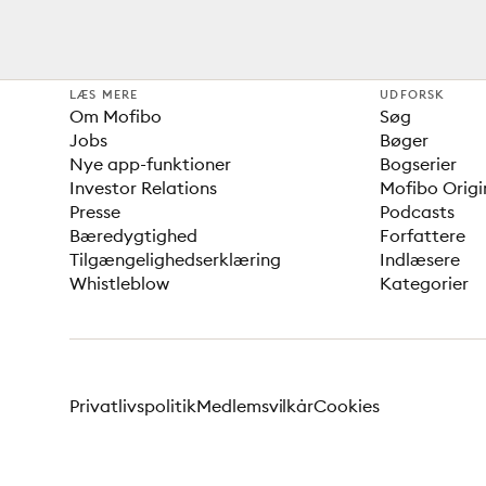
LÆS MERE
UDFORSK
Om Mofibo
Søg
Jobs
Bøger
Nye app-funktioner
Bogserier
Investor Relations
Mofibo Origi
Presse
Podcasts
Bæredygtighed
Forfattere
Tilgængelighedserklæring
Indlæsere
Whistleblow
Kategorier
Privatlivspolitik
Medlemsvilkår
Cookies