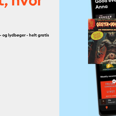
t, hvor
og lydbøger - helt gratis