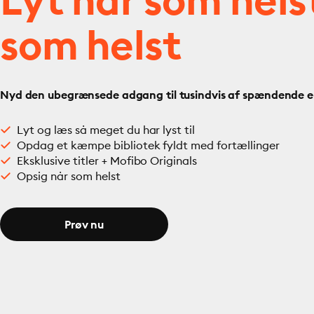
Lyt når som hels
som helst
Nyd den ubegrænsede adgang til tusindvis af spændende e- 
Lyt og læs så meget du har lyst til
Opdag et kæmpe bibliotek fyldt med fortællinger
Eksklusive titler + Mofibo Originals
Opsig når som helst
Prøv nu