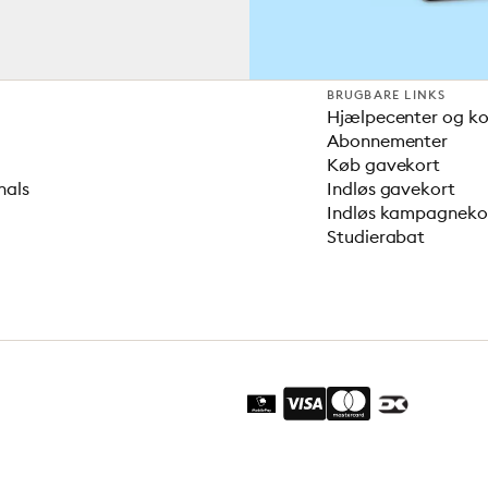
BRUGBARE LINKS
Hjælpecenter og k
Abonnementer
Køb gavekort
nals
Indløs gavekort
Indløs kampagnek
Studierabat