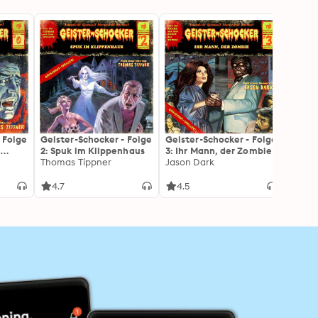
 Folge
Geister-Schocker - Folge
Geister-Schocker - Folge
Geist
r
2: Spuk im Klippenhaus
3: Ihr Mann, der Zombie
4: De
Thomas Tippner
Jason Dark
A.F. M
4.7
4.5
4