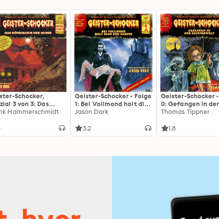
ster-Schocker,
Geister-Schocker - Folge
Geister-Schocker -
zial 3 von 3: Das
1: Bei Vollmond holt dich
0: Gefangen in de
igreich der Mumie
nk Hammerschmidt
der Vampir
Jason Dark
Geisterwelt
Thomas Tippner
gekürzt)
0
3.2
1.8