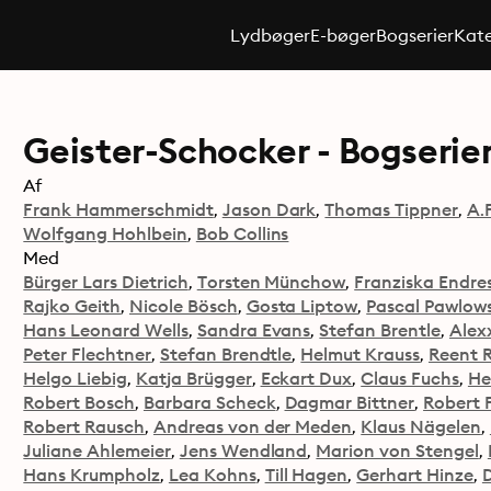
Lydbøger
E-bøger
Bogserier
Kate
Geister-Schocker - Bogserie
Af
Frank Hammerschmidt
Jason Dark
Thomas Tippner
A.
Wolfgang Hohlbein
Bob Collins
Med
Bürger Lars Dietrich
Torsten Münchow
Franziska Endre
Rajko Geith
Nicole Bösch
Gosta Liptow
Pascal Pawlows
Hans Leonard Wells
Sandra Evans
Stefan Brentle
Alex
Peter Flechtner
Stefan Brendtle
Helmut Krauss
Reent R
Helgo Liebig
Katja Brügger
Eckart Dux
Claus Fuchs
He
Robert Bosch
Barbara Scheck
Dagmar Bittner
Robert 
Robert Rausch
Andreas von der Meden
Klaus Nägelen
Juliane Ahlemeier
Jens Wendland
Marion von Stengel
Hans Krumpholz
Lea Kohns
Till Hagen
Gerhart Hinze
D