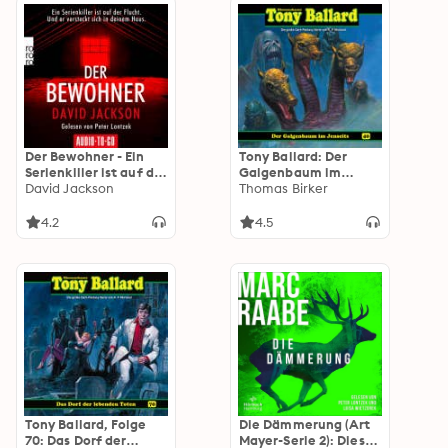
Der Bewohner - Ein
Tony Ballard: Der
Serienkiller ist auf der
Galgenbaum im
Flucht. Und er
David Jackson
Jenseits
Thomas Birker
versteckt sich in
deinem Haus.
4.2
4.5
(ungekürzt)
Tony Ballard, Folge
Die Dämmerung (Art
70: Das Dorf der
Mayer-Serie 2): Dieser