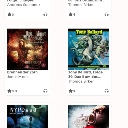
Folge: Endspiel
68: Das Ultimatum
Andreas Suchanek
der Aliens
Thomas Birker
5
4
Brennender Zorn
Tony Ballard, Folge
Jonas Maas
39: Duell um das
Höllenschwert
Thomas Birker
4.4
4