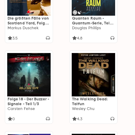
Die größten Fälle von
Quanten Raum -
Scotland Yard, Folge
Quantum-Serie, Teil 1
67: Auf der falschen
Markus Duschek
(Ungekürzt)
Douglas Phillips
Liste
3.5
4.8
Folge 18 - Der Buzzer -
The Walking Dead:
Signale - Teil 1/3
Taifun
Carsten Fehse
Wesley Chu
0
4.3