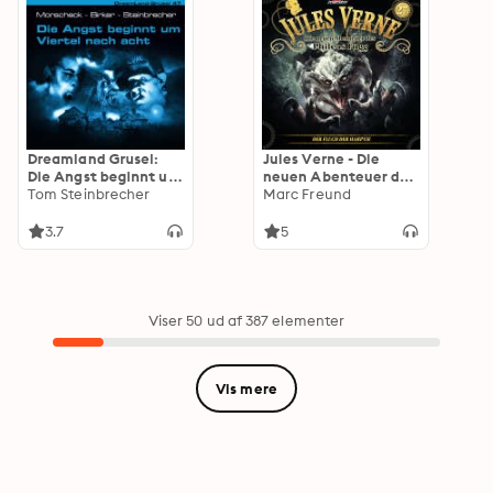
Dreamland Grusel:
Jules Verne - Die
Die Angst beginnt um
neuen Abenteuer des
Viertel nach acht
Tom Steinbrecher
Phileas Fogg: Der
Marc Freund
Fluch der Harpyie
3.7
5
Viser 50 ud af 387 elementer
Vis mere