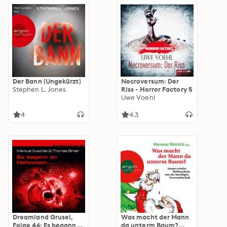
Der Bann (Ungekürzt)
Necroversum: Der
Stephen L. Jones
Riss - Horror Factory 5
Uwe Voehl
4
4.3
Dreamland Grusel,
Was macht der Mann
Folge 46: Es begann
da unterm Baum?