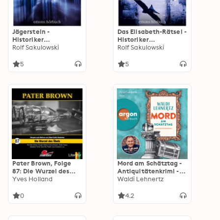
Jägerstein -
Das Elisabeth-Rätsel -
Historiker
Historiker
Wiesenburg auf
Rolf Sakulowski
Wiesenburg auf
Rolf Sakulowski
tödlicher
tödlicher
Spurensuche, Fall 2
Spurensuche - Jonas
5
5
(Ungekürzt)
Wiesenburg, Fall 3
(Ungekürzt)
Pater Brown, Folge
Mord am Schätztag -
87: Die Wurzel des
Antiquitätenkrimi -
Übels (ungekürzt)
Yves Holland
Siggi Malich
Waldi Lehnertz
ermittelt, Band 2
(Ungekürzte Lesung)
0
4.2