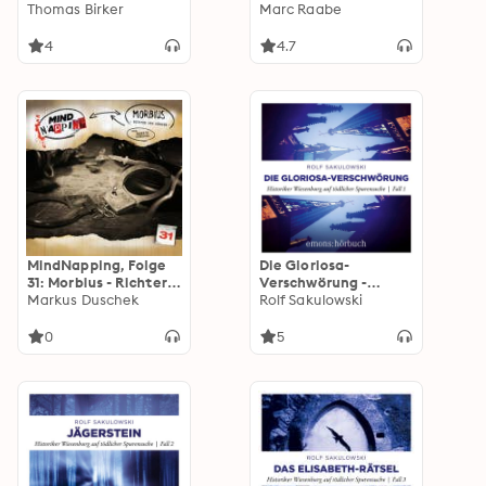
lebenden Toten
Thomas Birker
Thriller von
Marc Raabe
(ungekürzt)
Bestsellerautor Marc
Raabe bringt Sie um
4
4.7
den Schlaf!
MindNapping, Folge
Die Gloriosa-
31: Morbius - Richter
Verschwörung -
und Henker
Markus Duschek
Historiker
Rolf Sakulowski
Wiesenburg auf
tödlicher
0
5
Spurensuche, Fall 1
(Ungekürzt)