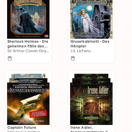
Sherlock Holmes - Die
Gruselkabinett - Das
geheimen Fälle des
Hörspiel
Meisterdetektivs
Sir Arthur Conan Doyle
J.S. LeFanu
Captain Future
Irene Adler,
Edmond Hamilton
Sonderermittlerin der