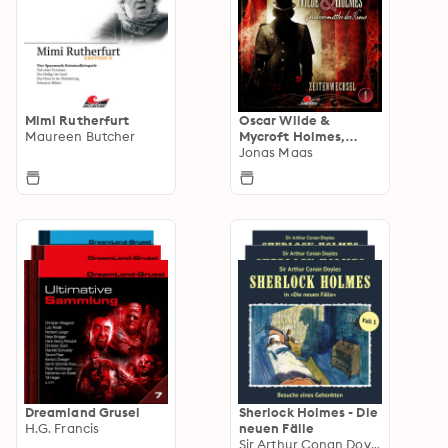
Mimi Rutherfurt
Oscar Wilde &
Maureen Butcher
Mycroft Holmes,
Sonderermittler der
Jonas Maas
Krone
Dreamland Grusel
Sherlock Holmes - Die
H.G. Francis
neuen Fälle
Sir Arthur Conan Doyle