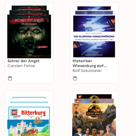
Schrei der Angst
Historiker
Carsten Fehse
Wiesenburg auf
tödlicher
Rolf Sakulowski
Spurensuche