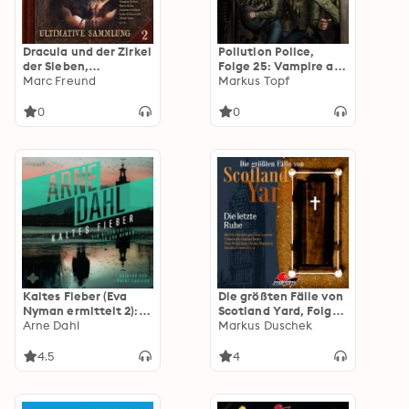
Dracula und der Zirkel
Pollution Police,
der Sieben,
Folge 25: Vampire auf
Ultimative Sammlung
Marc Freund
Burg Schattenstein
Markus Topf
Volume 2 (ungekürzt)
(ungekürzt)
0
0
Kaltes Fieber (Eva
Die größten Fälle von
Nyman ermittelt 2):
Scotland Yard, Folge
Ein neuer Fall für Eva
Arne Dahl
68: Die letzte Ruhe
Markus Duschek
Nyman | Packender
(ungekürzt)
Schweden-Krimi
4.5
4