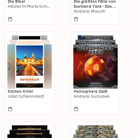
Die Bibel
Die größten Fälle von
Aikaterini Maria Schlösser
Scotland Yard - Das
Hörspiel
Andreas Masuth
Küsten Krimi
Heliosphere 2265
Jobst Schlennstedt
Andreas Suchanek