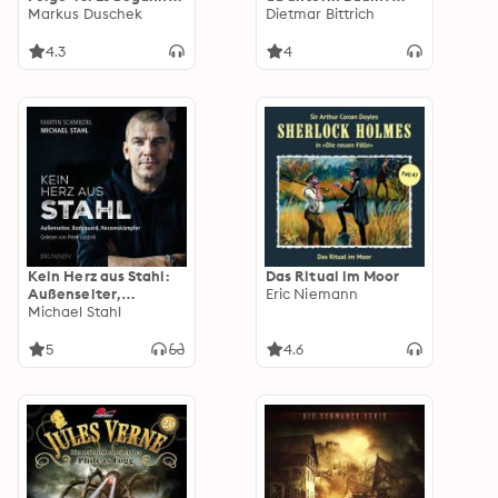
an Halloween...
Markus Duschek
(Gekürzte
Dietmar Bittrich
Lesefassung)
4.3
4
Kein Herz aus Stahl:
Das Ritual im Moor
Außenseiter,
Eric Niemann
Bodyguard,
Michael Stahl
Herzenskämpfer
5
4.6