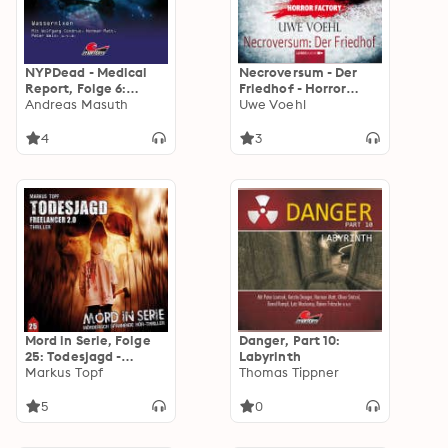
NYPDead - Medical
Necroversum - Der
Report, Folge 6:
Friedhof - Horror
Wassernixen
Andreas Masuth
Factory 15
Uwe Voehl
4
3
Mord in Serie, Folge
Danger, Part 10:
25: Todesjagd -
Labyrinth
Freelancer 2.0
Markus Topf
Thomas Tippner
5
0