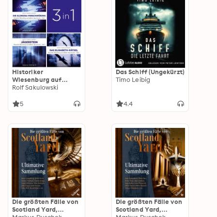
Historiker
Das Schiff (Ungekürzt)
Wiesenburg auf
Timo Leibig
tödlicher
Rolf Sakulowski
Spurensuche (Band 1-
3) - Historiker
5
4.4
Wiesenburg auf
tödlicher
Spurensuche
(Ungekürzt)
Die größten Fälle von
Die größten Fälle von
Scotland Yard,
Scotland Yard,