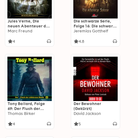
Jules Verne, Die
Die schwarze Serie,
neuen Abenteuer des
Folge 16: Die schwarze
Phileas Fogg, Folge
Marc Freund
Spinne
Jeremias Gotthelf
26: Die Küste der
Skelette
4
4.8
Tony Ballard, Folge
Der Bewohner
69: Der Fluch der
(Gekürzt)
stählernen Hände
Thomas Birker
David Jackson
(ungekürzt)
4
5