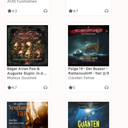
Antti Tuomainen
4.3
4.7
Edgar Allan Poe &
Folge 19 - Der Buzzer -
Auguste Dupin: In den
Rattenschiff - Teil 2/3
Katakomben lauert
Markus Duschek
Carsten Fehse
der Tod
4.7
0