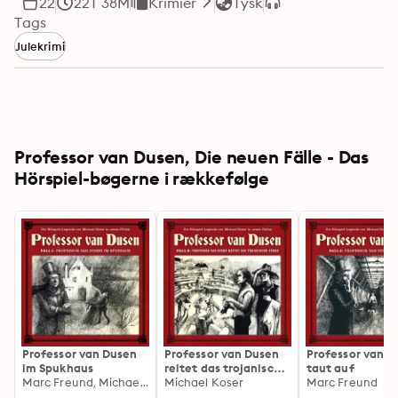
22
22T 38M
Krimier
Tysk
Tags
Julekrimi
Professor van Dusen, Die neuen Fälle - Das
Hörspiel-bøgerne i rækkefølge
Professor van Dusen
Professor van Dusen
Professor van D
im Spukhaus
reitet das trojanische
taut auf
Marc Freund, Michael Koser
Pferd
Michael Koser
Marc Freund