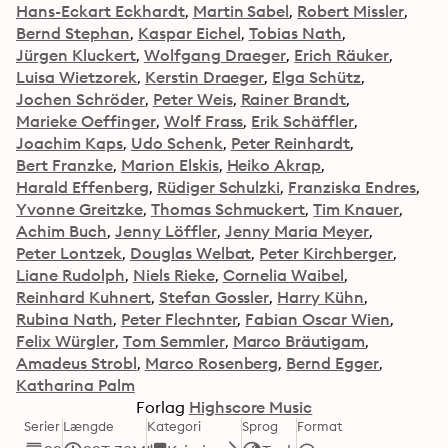
Hans-Eckart Eckhardt
Martin Sabel
Robert Missler
Bernd Stephan
Kaspar Eichel
Tobias Nath
Jürgen Kluckert
Wolfgang Draeger
Erich Räuker
Luisa Wietzorek
Kerstin Draeger
Elga Schütz
Jochen Schröder
Peter Weis
Rainer Brandt
Marieke Oeffinger
Wolf Frass
Erik Schäffler
Joachim Kaps
Udo Schenk
Peter Reinhardt
Bert Franzke
Marion Elskis
Heiko Akrap
Harald Effenberg
Rüdiger Schulzki
Franziska Endres
Yvonne Greitzke
Thomas Schmuckert
Tim Knauer
Achim Buch
Jenny Löffler
Jenny Maria Meyer
Peter Lontzek
Douglas Welbat
Peter Kirchberger
Liane Rudolph
Niels Rieke
Cornelia Waibel
Reinhard Kuhnert
Stefan Gossler
Harry Kühn
Rubina Nath
Peter Flechnter
Fabian Oscar Wien
Felix Würgler
Tom Semmler
Marco Bräutigam
Amadeus Strobl
Marco Rosenberg
Bernd Egger
Katharina Palm
Forlag
Highscore Music
Serier
Længde
Kategori
Sprog
Format