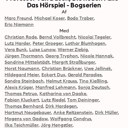
Das Hörspiel - Bogserien
Af
Marc Freund
Michael Koser
Bodo Traber
Eric Niemann
Med
Christian Rode
Bernd Vollbrecht
Nicolai Tegeler
Lutz Harder
Peter Groeger
Lothar Blumhagen
Vera Bunk
Luise Lunow
Werner Ziebig
Jürgen Thormann
Georg Tryphon
Nicole Hannak
Sandrine Mittelstädt
Margrit Straßburger
Horst Naumann
Christian Brückner
Uwe Jellinek
Hildegard Meier
Eckart Dux
Gerald Paradies
Sandra Steinbach
Helmut Krauss
Tino Kießling
Alexis Krüger
Manfred Lehmann
Sonja Deutsch
Thomas Petruo
Katharina von Daake
Fabian Kluckert
Lutz Riedel
Tom Deininger
Thomas Bernhard
Dirk Hardegen
Hartmut Neugebauer
Anke Reitzenstein
Dirk Müller
Mogens von Gadow
Wolfgang Condrus
Ilka Teichmüller
Jörg Hengstler