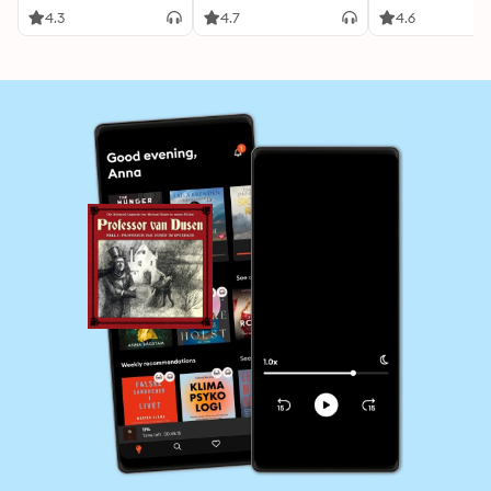
4.3
4.7
4.6