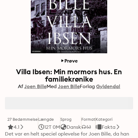
Prøve
Villa Ibsen: Min mormors hus. En
familiekrønike
Af
Joen Bille
Med
Joen Bille
Forlag
Gyldendal
27 Bedømmelse
Længde
Sprog
Format
Kategori
4.1
12T 0M
Dansk
Fakta
Det var en helt speciel oplevelse for Joen Bille, da han 