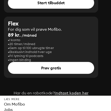
Start tilbuddet
Flex
For dig som vil prøve Mofibo.
89 kr.
/måned
1 konto
20 timer/måned
Gem op til 100 ubrugte timer
Eksklusivt indhold hver uge
Fri lytning til podcasts
Ingen binding
Prøv gratis
Har du en rabatkode?
Indtast koden her
LÆS MERE
Om Mofibo
Jobs