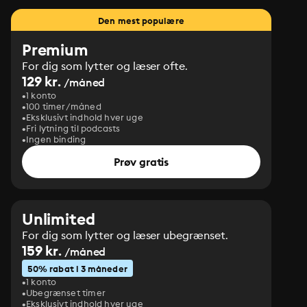
Den mest populære
Premium
For dig som lytter og læser ofte.
129 kr.
/måned
1 konto
100 timer/måned
Eksklusivt indhold hver uge
Fri lytning til podcasts
Ingen binding
Prøv gratis
Unlimited
For dig som lytter og læser ubegrænset.
159 kr.
/måned
50% rabat i 3 måneder
1 konto
Ubegrænset timer
Eksklusivt indhold hver uge