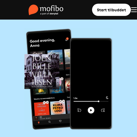
Start tilbuddet