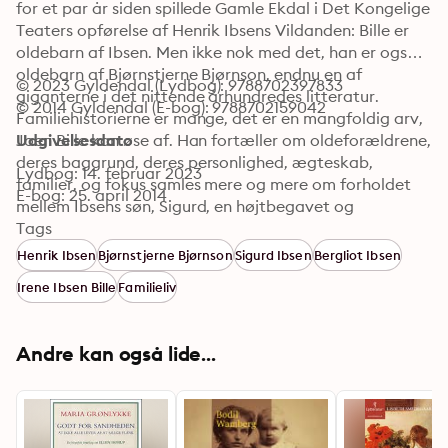
for et par år siden spillede Gamle Ekdal i Det Kongelige 
Teaters opførelse af Henrik Ibsens Vildanden: Bille er 
oldebarn af Ibsen. Men ikke nok med det, han er også 
oldebarn af Bjørnstjerne Bjørnson, endnu en af 
© 2023 Gyldendal (Lydbog): 9788702397833
giganterne i det nittende århundredes litteratur. 
© 2014 Gyldendal (E-bog): 9788702159042
Familiehistorierne er mange, det er en mangfoldig arv, 
Joen Bille kan øse af. Han fortæller om oldeforældrene, 
Udgivelsesdato
deres baggrund, deres personlighed, ægteskab, 
Lydbog: 14. februar 2023
familier, og fokus samles mere og mere om forholdet 
E-bog: 25. april 2014
mellem Ibsens søn, Sigurd, en højtbegavet og 
kompliceret mand, der fik en karriere som politiker, og 
Tags
Bjørnsons datter Bergliot, der var koncertsangerinde. 
Henrik Ibsen
Bjørnstjerne Bjørnson
Sigurd Ibsen
Bergliot Ibsen
De blev gift, og deres ægteskab resulterede bl.a. i 
Irene Ibsen Bille
Familieliv
datteren Irene, der var dramatiker og blev gift med 
Joen Billes far, Josias Bille. Det er en familie, der er 
præget af passionerede personligheder, excentrisk 
Andre kan også lide...
adfærd, gigantiske ambitioner, store triumfer og 
tilsvarende store skuffelser og nederlag, 
hjerteskærende konflikter mellem generationer og 
ægtefæller, sørgelige og grinagtige opgør og 