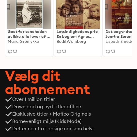
sammenstød, bigami og dødelig jalousi, melodrama, 
rigdom og økonomisk ruin, højt humør og dyb 
fortvivlelse, hvad enten man befinder sig i Norge, i 
Sverige, i Danmark eller på Villa Ibsen, familiens store 
og på alle måder vildtvoksende og vidtfavnende 
Godt for sandheden
Letsindighedens pris:
Det begyndte 
domicil i Italien.
at ikke alle lever af at
En bog om Agnes
Jomfru Sørense
sælge flæsk: En
Maria Grønlykke
Henningsen
Bodil Wamberg
biografisk fortælling
om Ellen Hørup
Vælg dit
abonnement
Over 1 million titler
Download og nyd titler offline
Eksklusive titler + Mofibo Originals
Børnevenligt miljø (Kids Mode)
Det er nemt at opsige når som helst