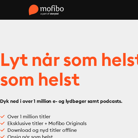
Lyt når som hels
som helst
Dyk ned i over 1 million e- og lydbøger samt podcasts.
Over 1 million titler
Eksklusive titler + Mofibo Originals
Download og nyd titler offline
Opsig når som helst