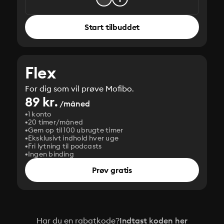
Start tilbuddet
Flex
For dig som vil prøve Mofibo.
89 kr.
/måned
1 konto
20 timer/måned
Gem op til 100 ubrugte timer
Eksklusivt indhold hver uge
Fri lytning til podcasts
Ingen binding
Prøv gratis
Har du en rabatkode?
Indtast koden her