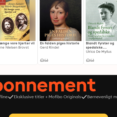
længe vore hjerter vil
En falden piges historie
Blandt fyrster og
rne Nielsen Brovst
Gerd Rindel
spedalske.
Erindringsglimt fra
Ulrica De Mylius
kvindeliv - en
pilgrimsfærd
abonnement
line
Eksklusive titler + Mofibo Originals
Børnevenligt mi