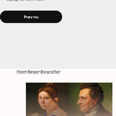
Prøv nu
Hjem
Bøger
Biografier