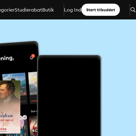
gorier
Studierabat
Butik
Log Ind
Start tilbuddet