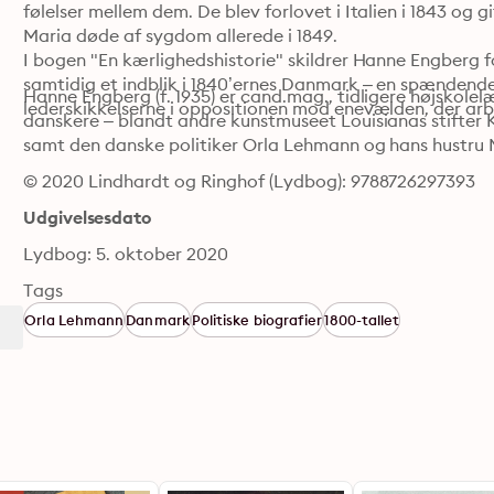
følelser mellem dem. De blev forlovet i Italien i 1843 og g
Maria døde af sygdom allerede i 1849.

I bogen "En kærlighedshistorie" skildrer Hanne Engberg 
samtidig et indblik i 1840’ernes Danmark – en spændende 
Hanne Engberg (f. 1935) er cand.mag., tidligere højskolelæ
lederskikkelserne i oppositionen mod enevælden, der arb
danskere – blandt andre kunstmuseet Louisianas stifter 
samt den danske politiker Orla Lehmann og hans hustru
© 2020 Lindhardt og Ringhof (Lydbog): 9788726297393
Udgivelsesdato
Lydbog: 5. oktober 2020
Tags
Orla Lehmann
Danmark
Politiske biografier
1800-tallet