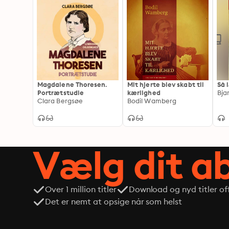
Magdalene Thoresen.
Mit hjerte blev skabt til
Så 
Portrætstudie
kærlighed
Bja
Clara Bergsøe
Bodil Wamberg
Vælg dit 
Over 1 million titler
Download og nyd titler off
Det er nemt at opsige når som helst