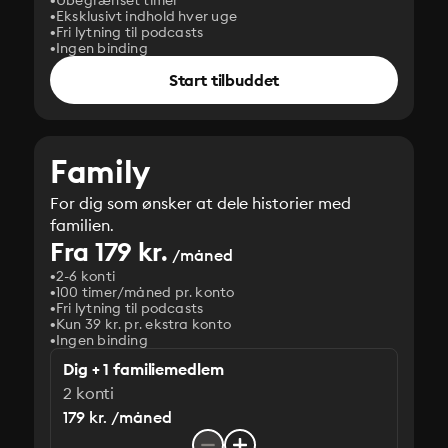
Ubegrænset timer
Eksklusivt indhold hver uge
Fri lytning til podcasts
Ingen binding
Start tilbuddet
Family
For dig som ønsker at dele historier med
familien.
Fra 179 kr.
/måned
2-6 konti
100 timer/måned pr. konto
Fri lytning til podcasts
Kun 39 kr. pr. ekstra konto
Ingen binding
Dig + 1 familiemedlem
2 konti
179 kr. /måned