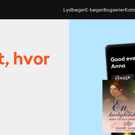
Lydbøger
E-bøger
Bogserier
Kate
t, hvor