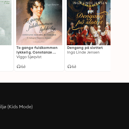
To gange fuldkommen
Dengang på slottet
Var d
lykkelig. Constanze
Inga Linde Jensen
Else M
 et
Mozarts ægteskaber. Et
Viggo Sjøqvist
bidrag til Mozart-
forskningen
ljø (Kids Mode)