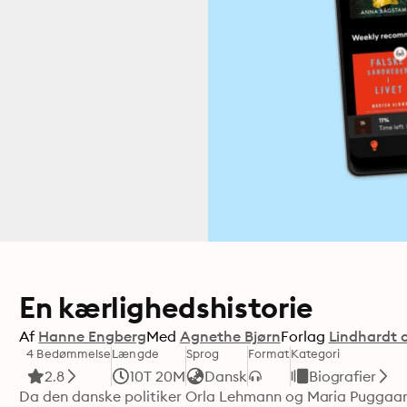
En kærlighedshistorie
Af
Hanne Engberg
Med
Agnethe Bjørn
Forlag
Lindhardt 
4 Bedømmelse
Længde
Sprog
Format
Kategori
2.8
10T 20M
Dansk
Biografier
Da den danske politiker Orla Lehmann og Maria Puggaar