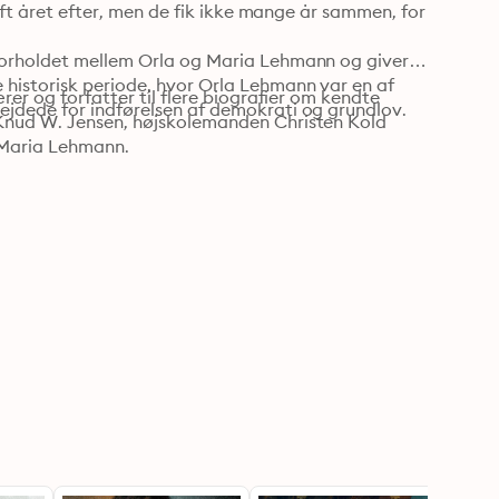
ift året efter, men de fik ikke mange år sammen, for 
forholdet mellem Orla og Maria Lehmann og giver 
historisk periode, hvor Orla Lehmann var en af 
rer og forfatter til flere biografier om kendte 
ejdede for indførelsen af demokrati og grundlov.
Knud W. Jensen, højskolemanden Christen Kold 
 Maria Lehmann.