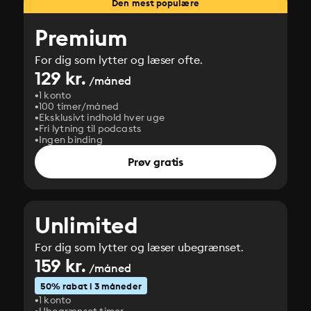
Den mest populære
Premium
For dig som lytter og læser ofte.
129 kr.
/måned
1 konto
100 timer/måned
Eksklusivt indhold hver uge
Fri lytning til podcasts
Ingen binding
Prøv gratis
Unlimited
For dig som lytter og læser ubegrænset.
159 kr.
/måned
50% rabat i 3 måneder
1 konto