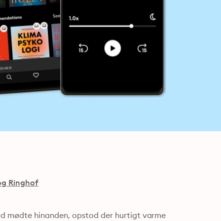
og Ringhof
d mødte hinanden, opstod der hurtigt varme 