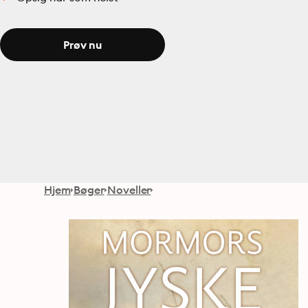
Prøv nu
Hjem
Bøger
Noveller