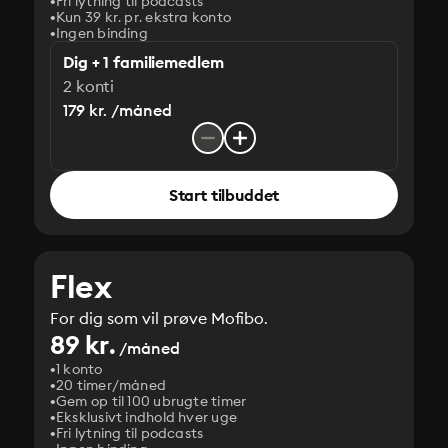
Fri lytning til podcasts
Kun 39 kr. pr. ekstra konto
Ingen binding
Dig + 1 familiemedlem
2 konti
179 kr. /måned
Start tilbuddet
Flex
For dig som vil prøve Mofibo.
89 kr.
/måned
1 konto
20 timer/måned
Gem op til 100 ubrugte timer
Eksklusivt indhold hver uge
Fri lytning til podcasts