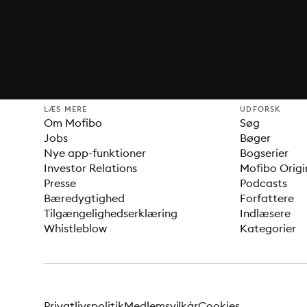
LÆS MERE
UDFORSK
Om Mofibo
Søg
Jobs
Bøger
Nye app-funktioner
Bogserier
Investor Relations
Mofibo Origi
Presse
Podcasts
Bæredygtighed
Forfattere
Tilgængelighedserklæring
Indlæsere
Whistleblow
Kategorier
Privatlivspolitik
Medlemsvilkår
Cookies