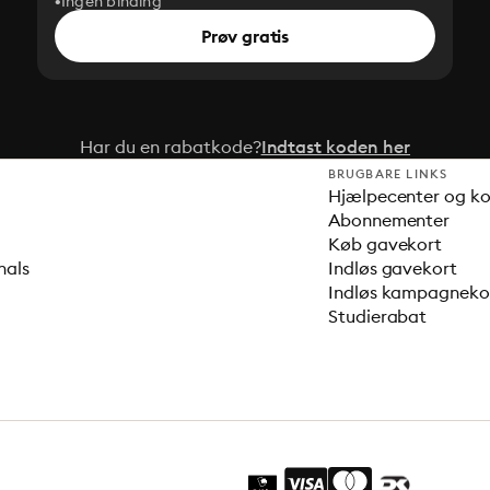
Ingen binding
Prøv gratis
Har du en rabatkode?
Indtast koden her
BRUGBARE LINKS
Hjælpecenter og k
Abonnementer
Køb gavekort
nals
Indløs gavekort
Indløs kampagnek
Studierabat