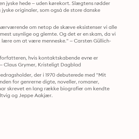
n jyske hede – uden kørekort. Slægtens rødder 
 jyske originaler, som også de store danske 
g nærværende om netop de skæve eksistenser vi alle 
est usynlige og glemte. Og det er en skam, da vi 
t lære om at være menneske." – Carsten Güllich-
forfatteren, hvis kontaktskabende evne er 
 – Claus Grymer, Kristeligt Dagblad
oredragsholder, der i 1970 debuterede med "Mit 
nden for genrerne digte, noveller, romaner, 
 har skrevet en lang række biografier om kendte 
ndtvig og Jeppe Aakjær.