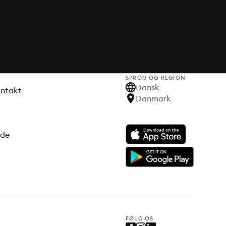
SPROG OG REGION
Dansk
ontakt
Danmark
ode
FØLG OS