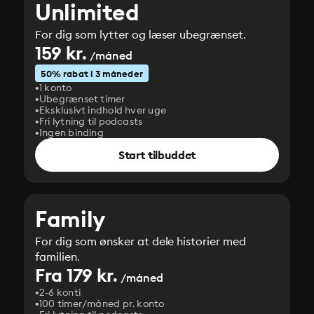
Unlimited
For dig som lytter og læser ubegrænset.
159 kr.
/måned
50% rabat i 3 måneder
1 konto
Ubegrænset timer
Eksklusivt indhold hver uge
Fri lytning til podcasts
Ingen binding
Start tilbuddet
Family
For dig som ønsker at dele historier med
familien.
Fra 179 kr.
/måned
2-6 konti
100 timer/måned pr. konto