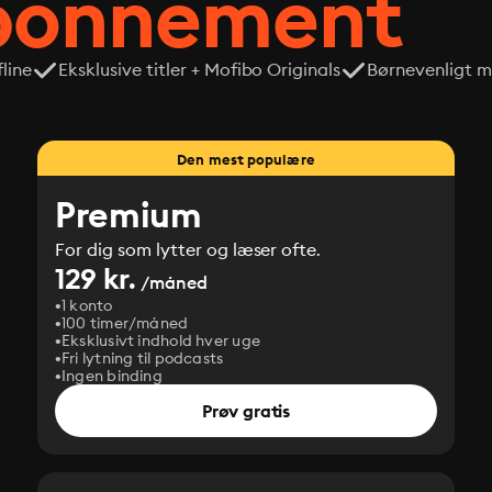
abonnement
line
Eksklusive titler + Mofibo Originals
Børnevenligt mi
Den mest populære
Premium
For dig som lytter og læser ofte.
129 kr.
/måned
1 konto
100 timer/måned
Eksklusivt indhold hver uge
Fri lytning til podcasts
Ingen binding
Prøv gratis