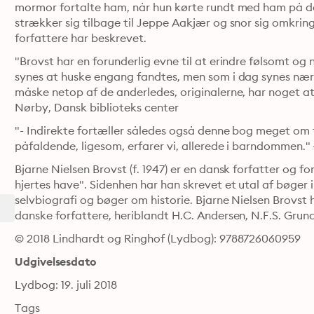
mormor fortalte ham, når hun kørte rundt med ham på de
strækker sig tilbage til Jeppe Aakjær og snor sig omkring
forfattere har beskrevet.
"Brovst har en forunderlig evne til at erindre følsomt o
synes at huske engang fandtes, men som i dag synes nærm
måske netop af de anderledes, originalerne, har noget a
Nørby, Dansk biblioteks center
"- Indirekte fortæller således også denne bog meget om 
påfaldende, ligesom, erfarer vi, allerede i barndommen."
Bjarne Nielsen Brovst (f. 1947) er en dansk forfatter og f
hjertes have". Sidenhen har han skrevet et utal af bøger i
selvbiografi og bøger om historie. Bjarne Nielsen Brovst
danske forfattere, heriblandt H.C. Andersen, N.F.S. Gru
© 2018 Lindhardt og Ringhof (Lydbog): 9788726060959
Udgivelsesdato
Lydbog: 19. juli 2018
Tags