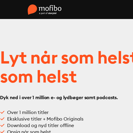
Lyt når som hels
som helst
Dyk ned i over 1 million e- og lydbøger samt podcasts.
Over 1 million titler
Eksklusive titler + Mofibo Originals
Download og nyd titler offline
Opsig når som helst