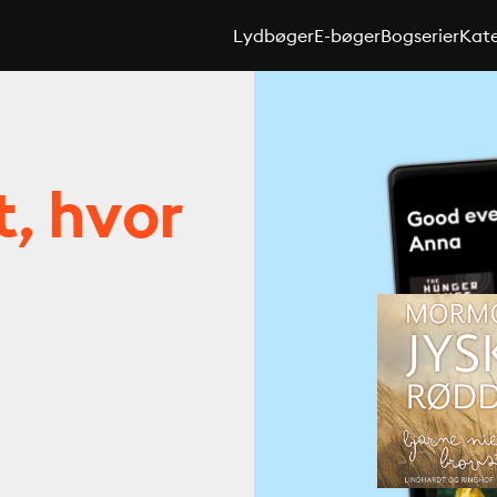
Lydbøger
E-bøger
Bogserier
Kate
t, hvor