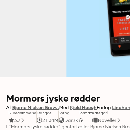
Mormors jyske rødder
Af
Bjarne Nielsen Brovst
Med
Kjeld Høegh
Forlag
Lindhar
17 Bedømmelse
Længde
Sprog
Format
Kategori
3.7
2T 34M
Dansk
Noveller
I "Mormors jyske rødder" genfortæller Bjarne Nielsen Bro