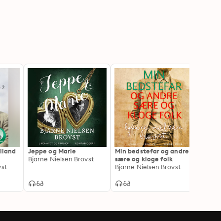
ylland
Jeppe og Marie
Min bedstefar og andre
Min v
Bjarne Nielsen Brovst
sære og kloge folk
Bjarne
vst
Bjarne Nielsen Brovst