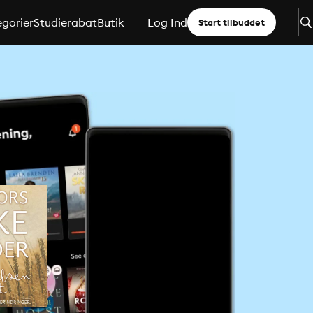
gorier
Studierabat
Butik
Log Ind
Start tilbuddet