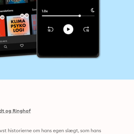
dt og Ringhof
vst historierne om hans egen slægt, som hans 