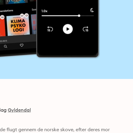
lag
Gyldendal
nde flugt gennem de norske skove, efter deres mor 