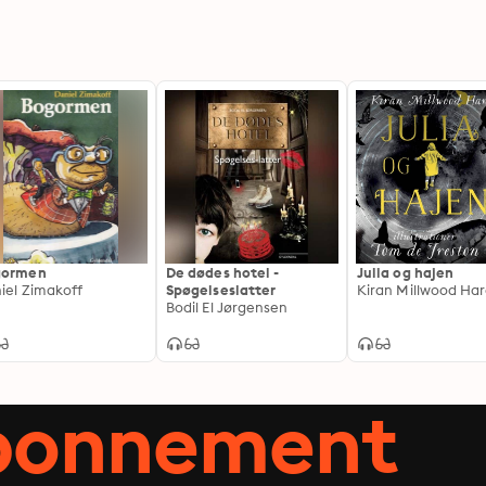
gormen
De dødes hotel -
Julia og hajen
iel Zimakoff
Spøgelseslatter
Kiran Millwood Ha
Bodil El Jørgensen
abonnement