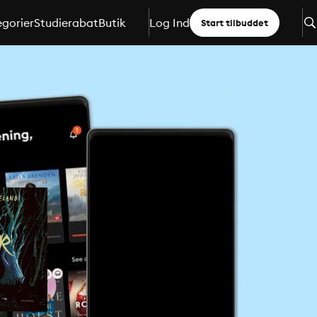
gorier
Studierabat
Butik
Log Ind
Start tilbuddet