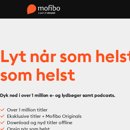
Lyt når som hels
som helst
Dyk ned i over 1 million e- og lydbøger samt podcasts.
Over 1 million titler
Eksklusive titler + Mofibo Originals
Download og nyd titler offline
Opsig når som helst