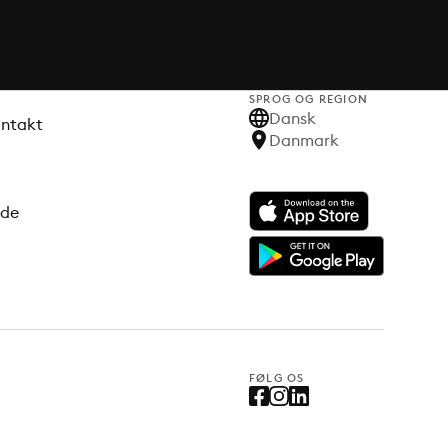
SPROG OG REGION
Dansk
ontakt
Danmark
ode
FØLG OS