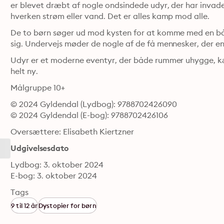
er blevet dræbt af nogle ondsindede udyr, der har invad
hverken strøm eller vand. Det er alles kamp mod alle.
De to børn søger ud mod kysten for at komme med en båd u
sig. Undervejs møder de nogle af de få mennesker, der e
Udyr er et moderne eventyr, der både rummer uhygge, kæ
helt ny.
Målgruppe 10+
© 2024 Gyldendal (Lydbog): 9788702426090
© 2024 Gyldendal (E-bog): 9788702426106
Oversættere: Elisabeth Kiertzner
Udgivelsesdato
Lydbog: 3. oktober 2024
E-bog: 3. oktober 2024
Tags
9 til 12 år
Dystopier for børn