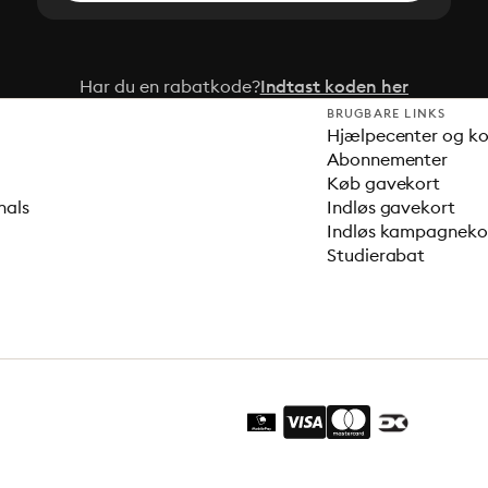
Har du en rabatkode?
Indtast koden her
BRUGBARE LINKS
Hjælpecenter og k
Abonnementer
Køb gavekort
nals
Indløs gavekort
Indløs kampagnek
Studierabat