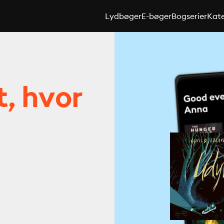
Lydbøger
E-bøger
Bogserier
Kate
t, hvor