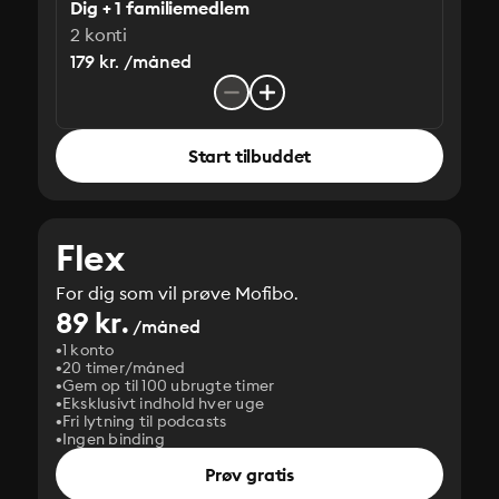
Dig + 1 familiemedlem
2 konti
179 kr. /måned
Start tilbuddet
Flex
For dig som vil prøve Mofibo.
89 kr.
/måned
1 konto
20 timer/måned
Gem op til 100 ubrugte timer
Eksklusivt indhold hver uge
Fri lytning til podcasts
Ingen binding
Prøv gratis