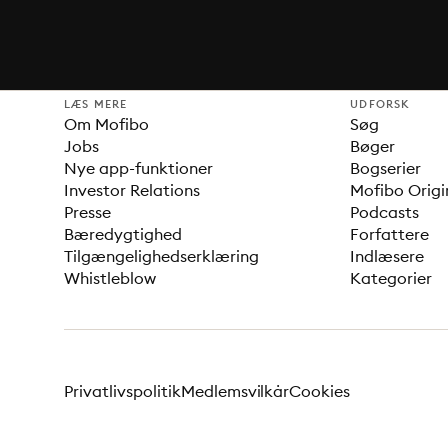
LÆS MERE
UDFORSK
Om Mofibo
Søg
Jobs
Bøger
Nye app-funktioner
Bogserier
Investor Relations
Mofibo Origi
Presse
Podcasts
Bæredygtighed
Forfattere
Tilgængelighedserklæring
Indlæsere
Whistleblow
Kategorier
Privatlivspolitik
Medlemsvilkår
Cookies