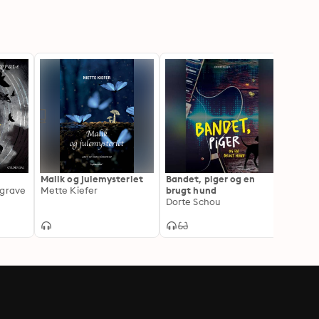
Malik og julemysteriet
Bandet, piger og en
Gravs
rgrave
Mette Kiefer
brugt hund
Dorte Schou