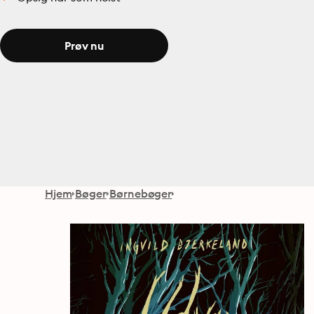
Prøv nu
Hjem
Bøger
Børnebøger