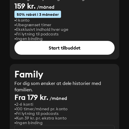
159 kr.
/måned
50% rabat i 3 måneder
1 konto
Ubegrænset timer
Eksklusivt indhold hver uge
Fri lytning til podcasts
Ingen binding
Start tilbuddet
Family
For dig som ønsker at dele historier med
familien.
Fra 179 kr.
/måned
2-6 konti
100 timer/måned pr. konto
Fri lytning til podcasts
Kun 39 kr. pr. ekstra konto
Ingen binding