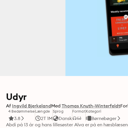
Udyr
Af
Ingvild Bjerkeland
Med
Thomas Knuth-Winterfeldt
For
4 Bedømmelse
Længde
Sprog
Format
Kategori
3.8
2T 1M
Dansk
Børnebøger
Abdi på 13 år og hans lillesøster Alva er på en hæsblæse