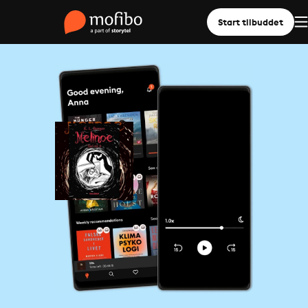
Start tilbuddet