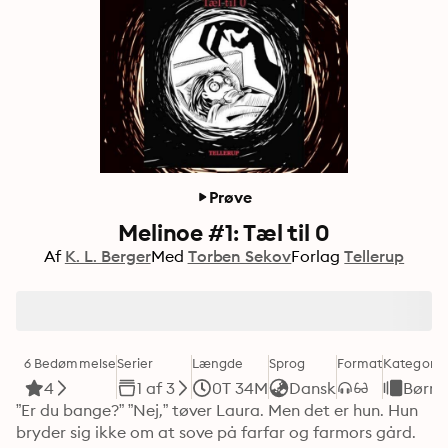
Prøve
Melinoe #1: Tæl til 0
Af
K. L. Berger
Med
Torben Sekov
Forlag
Tellerup
6 Bedømmelse
Serier
Længde
Sprog
Format
Kategori
4
1 af 3
0T 34M
Dansk
Børne
”Er du bange?” ”Nej,” tøver Laura. Men det er hun. Hun 
bryder sig ikke om at sove på farfar og farmors gård. 