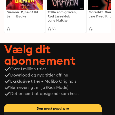
Dæmon. Øjne af ild
Stille som graven,
Mareridt: Dæm
Benni Bødker
Rød Læseklub
Line Kyed Knud
Lone Halkjær
Vælg dit
abonnement
Over 1 million titler
Download og nyd titler offline
Eksklusive titler + Mofibo Originals
Børnevenligt miljø (Kids Mode)
Det er nemt at opsige når som helst
Den mest populære