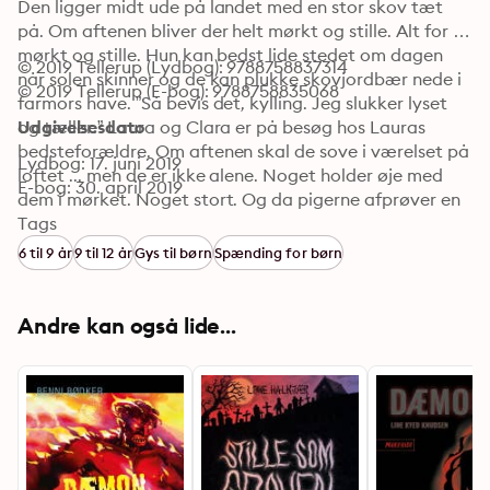
Den ligger midt ude på landet med en stor skov tæt 
på. Om aftenen bliver der helt mørkt og stille. Alt for 
mørkt og stille. Hun kan bedst lide stedet om dagen 
© 2019 Tellerup (Lydbog): 9788758837314
når solen skinner og de kan plukke skovjordbær nede i 
© 2019 Tellerup (E-bog): 9788758835068
farmors have. ”Så bevis det, kylling. Jeg slukker lyset 
og tæller.” Laura og Clara er på besøg hos Lauras 
Udgivelsesdato
bedsteforældre. Om aftenen skal de sove i værelset på 
Lydbog: 17. juni 2019
loftet ... men de er ikke alene. Noget holder øje med 
E-bog: 30. april 2019
dem i mørket. Noget stort. Og da pigerne afprøver en 
gammel spøgelseshistorie, vækker de ondskaben fra 
Tags
sin dvale. Tæl til 0 ... hvis du tør.
6 til 9 år
9 til 12 år
Gys til børn
Spænding for børn
Andre kan også lide...