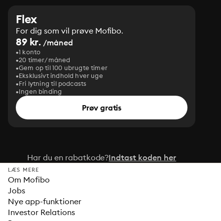
Flex
For dig som vil prøve Mofibo.
89 kr.
/måned
1 konto
20 timer/måned
Gem op til 100 ubrugte timer
Eksklusivt indhold hver uge
Fri lytning til podcasts
Ingen binding
Prøv gratis
Har du en rabatkode?
Indtast koden her
LÆS MERE
Om Mofibo
Jobs
Nye app-funktioner
Investor Relations