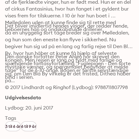
af de fjerklædte vinger, hun er født med. Hun er en del 
af cirkus Fantasinius, hvor hun fanget i et gyldent bur 
vises frem for tilskuerne. I 10 år har hun boet i 
Mølledalen uden at kunne finde sig til rette med 
Det bliver imidlertid hendes vinger, der redder hende, 
beboernes hån og ondskabsfulde drillerier. 
da en uhyggelig sort tåge breder sig over Mølledalen, 
og hun som den eneste kan flyve i sikkerhed. Nu 
begiver hun sig ud på en lang og farlig rejse til Den Blå 
By, hvor hun håber at kunne få hjælp af selveste 
Den danske forfatter Peter Ahlén har skrevet den 
kongen. Men rejsen er lang og fyldt med farlige og 
spændende fantasyfortælling "Fuglepigen - Den sorte 
mystiske væsner, og spørgsmålet begynder at melde 
tåge" for de 6-10-årige. Bogen er første selvstændige 
sig, om Den Blå By virkelig er det fristed, Dithea håber 
bind i serien.
på...
© 2017 Lindhardt og Ringhof (Lydbog): 9788711807798
Udgivelsesdato
Lydbog: 20. juni 2017
Tags
3 til 6 år
6 til 9 år