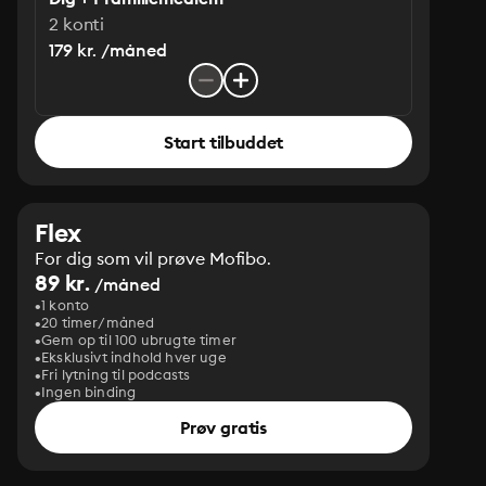
2 konti
179 kr. /måned
Start tilbuddet
Flex
For dig som vil prøve Mofibo.
89 kr.
/måned
1 konto
20 timer/måned
Gem op til 100 ubrugte timer
Eksklusivt indhold hver uge
Fri lytning til podcasts
Ingen binding
Prøv gratis