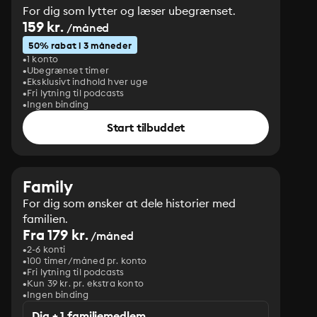
For dig som lytter og læser ubegrænset.
159 kr.
/måned
50% rabat i 3 måneder
1 konto
Ubegrænset timer
Eksklusivt indhold hver uge
Fri lytning til podcasts
Ingen binding
Start tilbuddet
Family
For dig som ønsker at dele historier med
familien.
Fra 179 kr.
/måned
2-6 konti
100 timer/måned pr. konto
Fri lytning til podcasts
Kun 39 kr. pr. ekstra konto
Ingen binding
Dig + 1 familiemedlem