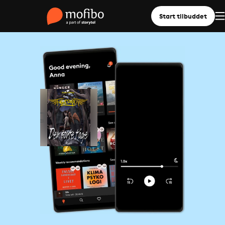
Start tilbuddet