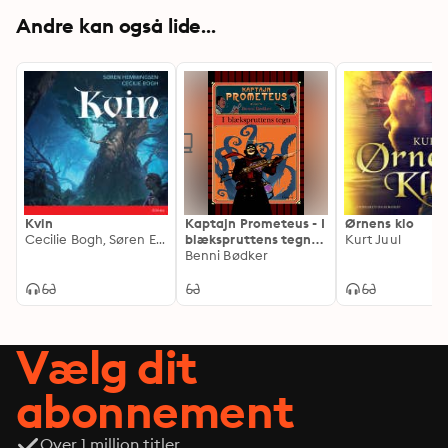
Andre kan også lide...
Kvin
Kaptajn Prometeus - I
Ørnens klo
Cecilie Bogh, Søren Elmerdahl Hemmingsen, Søren Hemmingsen
blækspruttens tegn -
Kurt Juul
Lyt&læs: Nr. 1
Benni Bødker
Vælg dit
abonnement
Over 1 million titler