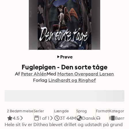
Prøve
Fuglepigen - Den sorte tåge
Af
Peter Ahlén
Med
Morten Overgaard Larsen
Forlag
Lindhardt og Ringhof
2 Bedømmelse
Serier
Længde
Sprog
Format
Kategori
4.5
1 af 1
3T 44M
Dansk
Børne
Hele sit liv er Dithea blevet drillet og udstødt på grund 