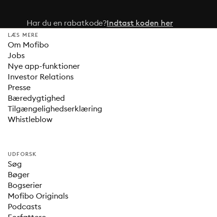
Har du en rabatkode?
Indtast koden her
LÆS MERE
Om Mofibo
Jobs
Nye app-funktioner
Investor Relations
Presse
Bæredygtighed
Tilgængelighedserklæring
Whistleblow
UDFORSK
Søg
Bøger
Bogserier
Mofibo Originals
Podcasts