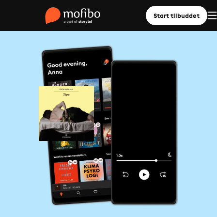
Start tilbuddet