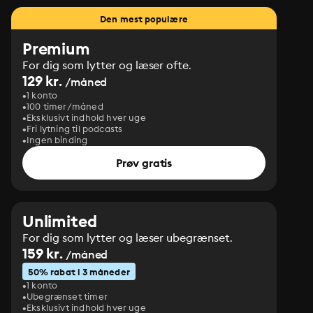
Den mest populære
Premium
For dig som lytter og læser ofte.
129 kr.
/måned
1 konto
100 timer/måned
Eksklusivt indhold hver uge
Fri lytning til podcasts
Ingen binding
Prøv gratis
Unlimited
For dig som lytter og læser ubegrænset.
159 kr.
/måned
50% rabat i 3 måneder
1 konto
Ubegrænset timer
Eksklusivt indhold hver uge