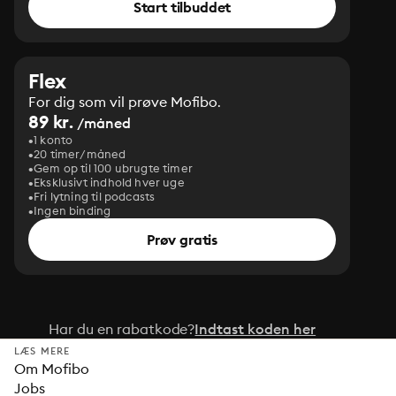
Start tilbuddet
Flex
For dig som vil prøve Mofibo.
89 kr.
/måned
1 konto
20 timer/måned
Gem op til 100 ubrugte timer
Eksklusivt indhold hver uge
Fri lytning til podcasts
Ingen binding
Prøv gratis
Har du en rabatkode?
Indtast koden her
LÆS MERE
Om Mofibo
Jobs