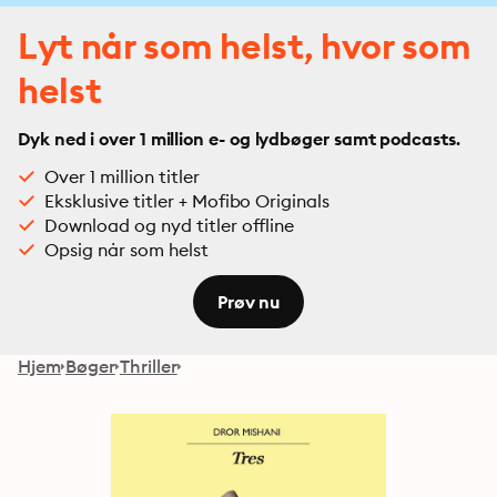
Lyt når som helst, hvor som
helst
Dyk ned i over 1 million e- og lydbøger samt podcasts.
Over 1 million titler
Eksklusive titler + Mofibo Originals
Download og nyd titler offline
Opsig når som helst
Prøv nu
Hjem
Bøger
Thriller