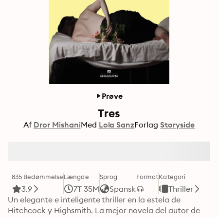
Prøve
Tres
Af
Dror Mishani
Med
Lola Sanz
Forlag
Storyside
835 Bedømmelse
Længde
Sprog
Format
Kategori
3.9
7T 35M
Spansk
Thriller
Un elegante e inteligente thriller en la estela de 
Hitchcock y Highsmith. La mejor novela del autor de 