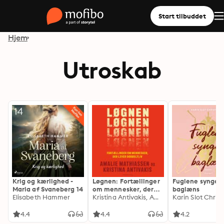
Start tilbuddet
Hjem
Utroskab
Krig og kærlighed -
Løgnen: Fortællinger
Fuglene synger
Maria af Svaneberg 14
om mennesker, der
baglæns
Elisabeth Hammer
lever dobbeltliv
Kristina Antivakis, Amalie Mathiassen
Karin Slot Chris
4.4
4.4
4.2