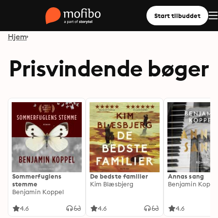
Start tilbuddet
Hjem
Prisvindende bøger
Sommerfuglens
De bedste familier
Annas sang
stemme
Kim Blæsbjerg
Benjamin Koppe
Benjamin Koppel
4.6
4.6
4.6