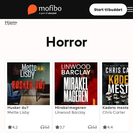
Start tilbuddet
Hjem
Horror
Husker du?
Mirakelmageren
Kødets mester
Mette Lisby
Linwood Barclay
Chris Carter
4.2
3.7
4.4