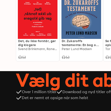
Det, du ikke forstår, gør
Dr. Zukaroffs
Se 
dig klogere
testamente: En bog om
opl
Svend Brinkmann, Rane Willerslev, Tor Nørretranders, Frederik Lindhardt
menneskehjernen
Peter Lund Madsen
opl
Tor
Vælg dit 
Over 1 million titler
Download og nyd titler off
Det er nemt at opsige når som helst