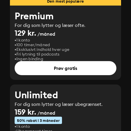
Den mest populære
Premium
For dig som lytter og læser ofte.
129 kr.
/måned
1 konto
100 timer/måned
Eksklusivt indhold hver uge
Fri lytning til podcasts
Ingen binding
Prøv gratis
Unlimited
For dig som lytter og læser ubegrænset.
159 kr.
/måned
50% rabat i 3 måneder
1 konto