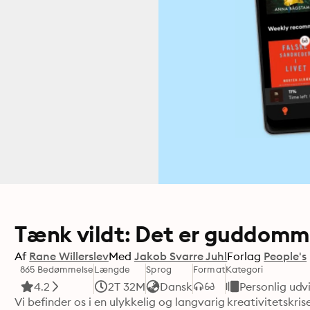
Tænk vildt: Det er guddomme
Af
Rane Willerslev
Med
Jakob Svarre Juhl
Forlag
People's
865 Bedømmelse
Længde
Sprog
Format
Kategori
4.2
2T 32M
Dansk
Personlig udv
Vi befinder os i en ulykkelig og langvarig kreativitetskr