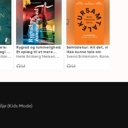
ele:
Rygrad og rummelighed:
Samtalekur: Alt det, vi
Karma
agi og
Et oplæg til et mere
ikke kunne tale om
tærskl
Eske Willerslev, Kristian Leth
modigt
Helle Broberg Nielsen, Rane Willerslev
Svend Brinkmann, Rane Willerslev, Tor Nørretranders, Frederik Lindhardt
pande
Tor N
dannelsesbegreb
ljø (Kids Mode)