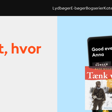
Lydbøger
E-bøger
Bogserier
Kate
t, hvor