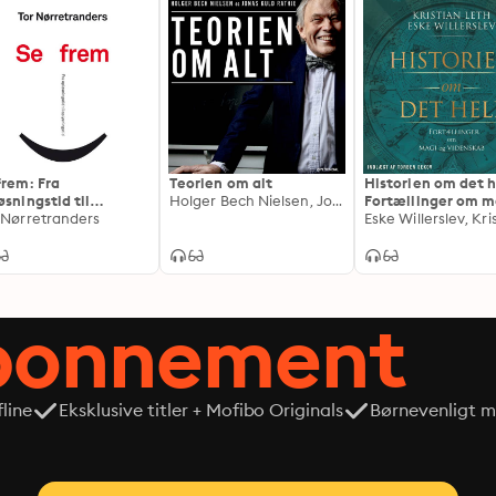
frem: Fra
Teorien om alt
Historien om det h
øsningstid til
Holger Bech Nielsen, Jonas Kuld Rathje
Fortællinger om m
ysningstid
 Nørretranders
videnskab
abonnement
line
Eksklusive titler + Mofibo Originals
Børnevenligt mi