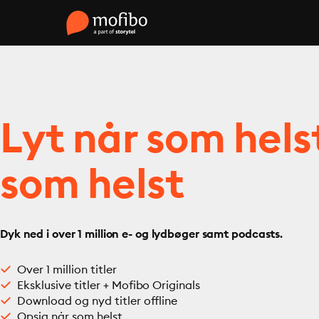
Lyt når som hels
som helst
Dyk ned i over 1 million e- og lydbøger samt podcasts.
Over 1 million titler
Eksklusive titler + Mofibo Originals
Download og nyd titler offline
Opsig når som helst