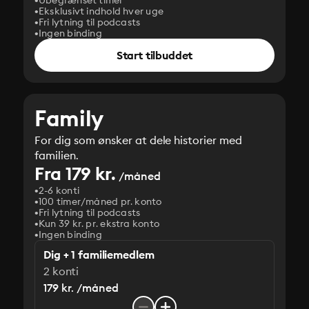
Ubegrænset timer
Eksklusivt indhold hver uge
Fri lytning til podcasts
Ingen binding
Start tilbuddet
Family
For dig som ønsker at dele historier med
familien.
Fra 179 kr.
/måned
2-6 konti
100 timer/måned pr. konto
Fri lytning til podcasts
Kun 39 kr. pr. ekstra konto
Ingen binding
Dig + 1 familiemedlem
2 konti
179 kr. /måned