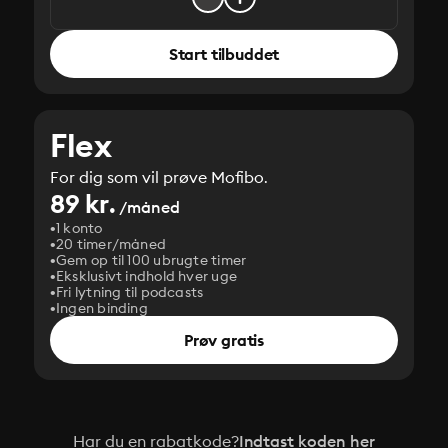
Start tilbuddet
Flex
For dig som vil prøve Mofibo.
89 kr.
/måned
1 konto
20 timer/måned
Gem op til 100 ubrugte timer
Eksklusivt indhold hver uge
Fri lytning til podcasts
Ingen binding
Prøv gratis
Har du en rabatkode?
Indtast koden her