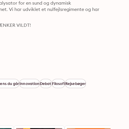
atalysator for en sund og dynamisk 
et. Vi har udviklet et nulfejlsregimente og har 
i TÆNKER VILDT!
mens du går
Innovation
Debat
Filosofi
Rejsebøger