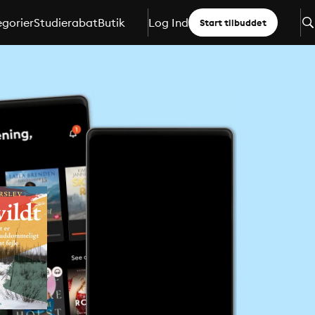
gorier
Studierabat
Butik
Log Ind
Start tilbuddet