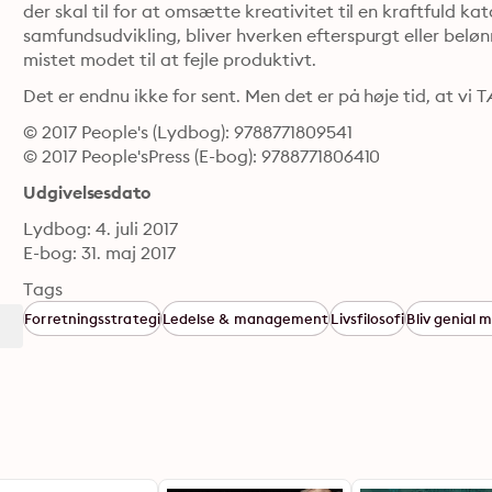
der skal til for at omsætte kreativitet til en kraftfuld k
samfundsudvikling, bliver hverken efterspurgt eller belønn
mistet modet til at fejle produktivt.
Det er endnu ikke for sent. Men det er på høje tid, at v
© 2017 People's (Lydbog): 9788771809541
© 2017 People'sPress (E-bog): 9788771806410
Udgivelsesdato
Lydbog: 4. juli 2017
E-bog: 31. maj 2017
Tags
Forretningsstrategi
Ledelse & management
Livsfilosofi
Bliv genial 