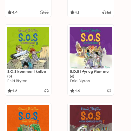
4.4
4.1
S.O.S kommer i knibe
S.O.S i fyr og flamme
(5)
(6)
Enid Blyton
Enid Blyton
4.6
4.6