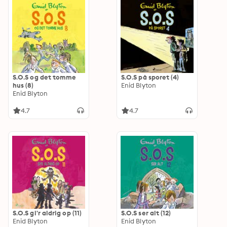
S.O.S og det tomme
S.O.S på sporet (4)
hus (8)
Enid Blyton
Enid Blyton
4.7
4.7
S.O.S gi'r aldrig op (11)
S.O.S ser alt (12)
Enid Blyton
Enid Blyton