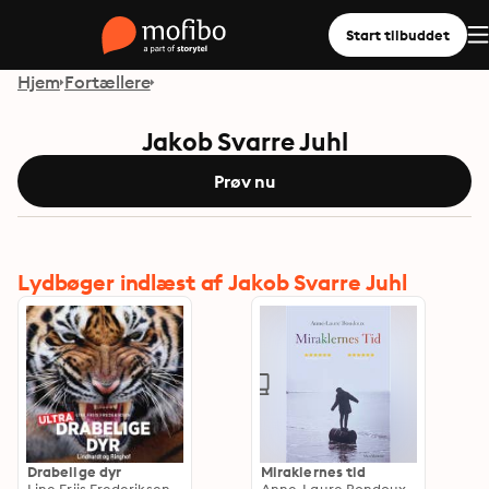
Start tilbuddet
Hjem
Fortællere
Jakob Svarre Juhl
Prøv nu
Lydbøger indlæst af Jakob Svarre Juhl
Drabelige dyr
Miraklernes tid