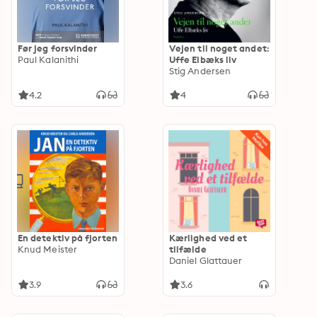
Før jeg forsvinder
Vejen til noget andet:
Paul Kalanithi
Uffe Elbæks liv
Stig Andersen
4.2
4
En detektiv på fjorten
Kærlighed ved et
Knud Meister
tilfælde
Daniel Glattauer
3.9
3.6