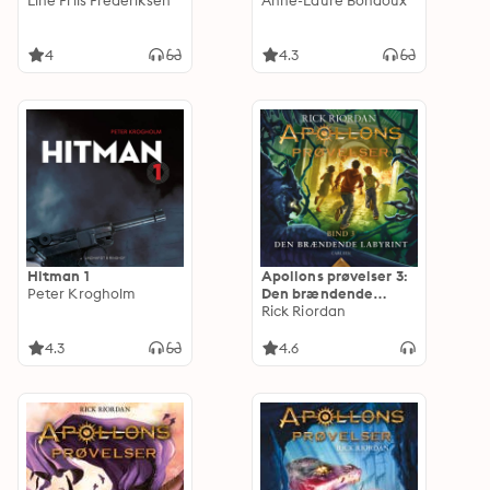
Line Friis Frederiksen
Anne-Laure Bondoux
4
4.3
Hitman 1
Apollons prøvelser 3:
Peter Krogholm
Den brændende
labyrint
Rick Riordan
4.3
4.6