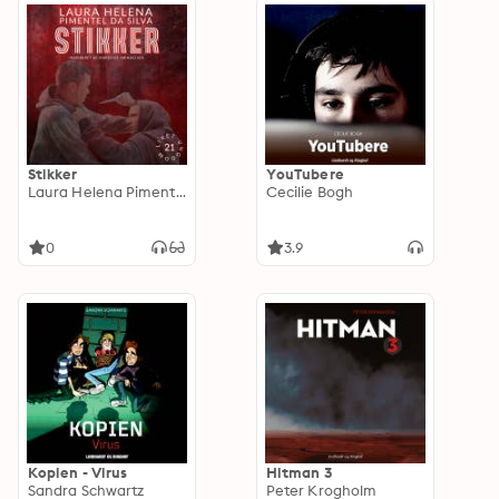
Stikker
YouTubere
Laura Helena Pimentel da Silva
Cecilie Bogh
0
3.9
Kopien - Virus
Hitman 3
Sandra Schwartz
Peter Krogholm