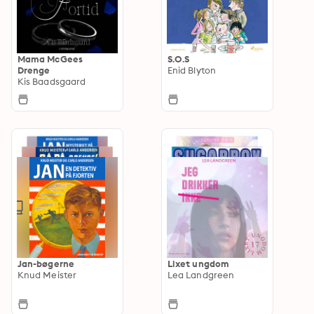
Mama McGees
S.O.S
Drenge
Enid Blyton
Kis Baadsgaard
Jan-bøgerne
Lixet ungdom
Knud Meister
Lea Landgreen