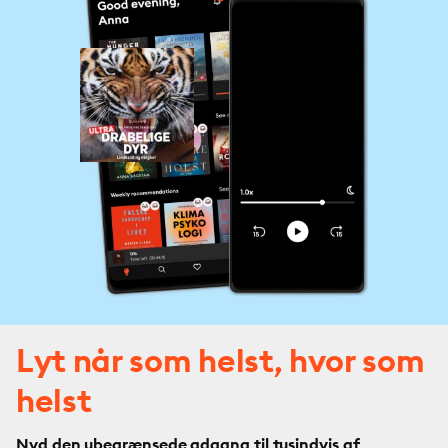
Lyt når som helst, hvor som
helst
Nyd den ubegrænsede adgang til tusindvis af