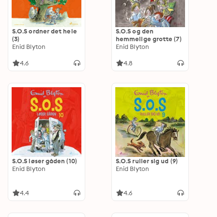
S.O.S ordner det hele
S.O.S og den
(3)
hemmelige grotte (7)
Enid Blyton
Enid Blyton
4.6
4.8
S.O.S løser gåden (10)
S.O.S ruller sig ud (9)
Enid Blyton
Enid Blyton
4.4
4.6