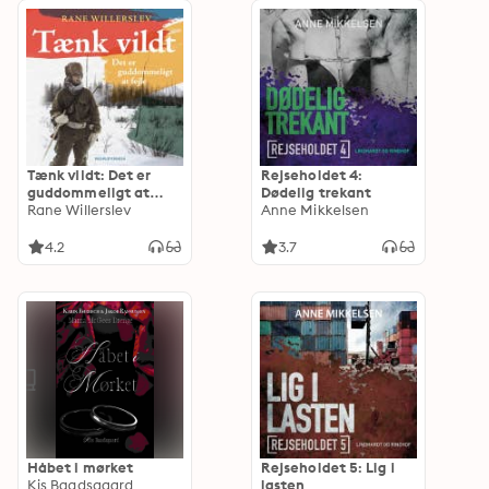
Tænk vildt: Det er
Rejseholdet 4:
guddommeligt at
Dødelig trekant
fejle
Rane Willerslev
Anne Mikkelsen
4.2
3.7
Håbet i mørket
Rejseholdet 5: Lig i
Kis Baadsgaard
lasten