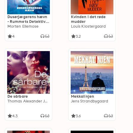
Dusørjægerens hævn
Kvinden i det røde
- Rummets Detektiver
mudder
3
Morten Ellemose
Louis Klostergaard
4
3.2
De sårbare
Mekkalinjen
Thomas Alexander Jensen
Jens Strandbygaard
4.3
3.6