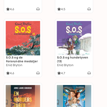
4.6
4.5
S.O.S og de
S.O.S og hundetyven
forsvundne medaljer
(13)
Enid Blyton
Enid Blyton
4.6
4.7