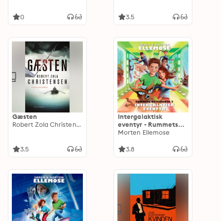
0
3.5
Gæsten
Intergalaktisk
Robert Zola Christensen
eventyr - Rummets
Detektiver 2
Morten Ellemose
3.5
3.8