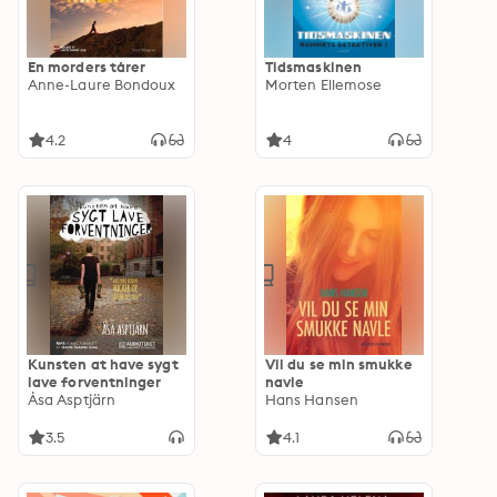
En morders tårer
Tidsmaskinen
Anne-Laure Bondoux
Morten Ellemose
4.2
4
Kunsten at have sygt
Vil du se min smukke
lave forventninger
navle
Åsa Asptjärn
Hans Hansen
3.5
4.1