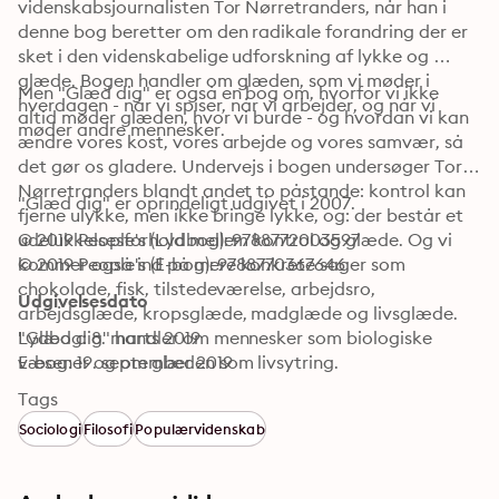
videnskabsjournalisten Tor Nørretranders, når han i 
denne bog beretter om den radikale forandring der er 
sket i den videnskabelige udforskning af lykke og 
glæde. Bogen handler om glæden, som vi møder i 
Men "Glæd dig" er også en bog om, hvorfor vi ikke 
hverdagen - når vi spiser, når vi arbejder, og når vi 
altid møder glæden, hvor vi burde - og hvordan vi kan 
møder andre mennesker. 
ændre vores kost, vores arbejde og vores samvær, så 
det gør os gladere. Undervejs i bogen undersøger Tor 
Nørretranders blandt andet to påstande: kontrol kan 
"Glæd dig" er oprindeligt udgivet i 2007.
fjerne ulykke, men ikke bringe lykke, og: der består et 
udelukkelsesforhold mellem kontrol og glæde. Og vi 
© 2019 People's (Lydbog): 9788772003597
kommer også ind på mere konkrete sager som 
© 2019 People's (E-bog): 9788770367646
chokolade, fisk, tilstedeværelse, arbejdsro, 
Udgivelsesdato
arbejdsglæde, kropsglæde, madglæde og livsglæde. 
"Glæd dig" handler om mennesker som biologiske 
Lydbog: 8. marts 2019
E-bog: 19. september 2019
væsener og om glæden som livsytring. 
Tags
Sociologi
Filosofi
Populærvidenskab