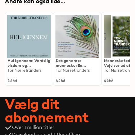
Andre kan også lide...
Hul igennem: Verdslig
Det generøse
Menneskeføde:
visdom og
menneske: En
Vejviser ud af e
ærefrygtens gåsehud
Tor Nørretranders
naturhistorie om at
Tor Nørretranders
overvægtig ver
Tor Nørretrande
umage giver mage
Vælg dit
abonnement
Over 1 million titler
Download og nyd titler offline