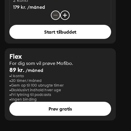
2 konti
179 kr. /måned
Start tilbuddet
Flex
For dig som vil prøve Mofibo.
89 kr.
/måned
1 konto
20 timer/måned
Gem op til 100 ubrugte timer
Eksklusivt indhold hver uge
Fri lytning til podcasts
Ingen binding
Prøv gratis