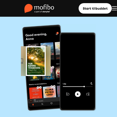
Start tilbuddet