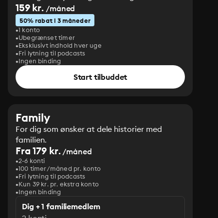
159 kr.
/måned
50% rabat i 3 måneder
1 konto
Ubegrænset timer
Eksklusivt indhold hver uge
Fri lytning til podcasts
Ingen binding
Start tilbuddet
Family
For dig som ønsker at dele historier med
familien.
Fra 179 kr.
/måned
2-6 konti
100 timer/måned pr. konto
Fri lytning til podcasts
Kun 39 kr. pr. ekstra konto
Ingen binding
Dig + 1 familiemedlem