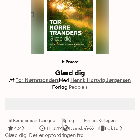
Prøve
Glæd dig
Af
Tor Nørretranders
Med
Henrik Hartvig Jørgensen
Forlag
People's
151 Bedømmelse
Længde
Sprog
Format
Kategori
4.2
4T 32M
Dansk
Fakta
Glæd dig. Det er opfordringen fra 