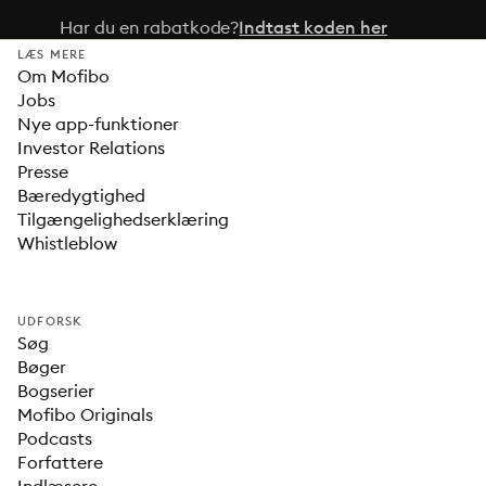
Har du en rabatkode?
Indtast koden her
LÆS MERE
Om Mofibo
Jobs
Nye app-funktioner
Investor Relations
Presse
Bæredygtighed
Tilgængelighedserklæring
Whistleblow
UDFORSK
Søg
Bøger
Bogserier
Mofibo Originals
Podcasts
Forfattere