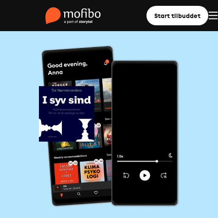
Start tilbuddet