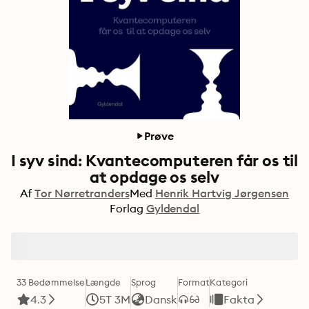
Prøve
I syv sind: Kvantecomputeren får os til
at opdage os selv
Af
Tor Nørretranders
Med
Henrik Hartvig Jørgensen
Forlag
Gyldendal
33 Bedømmelse
Længde
Sprog
Format
Kategori
4.3
5T 3M
Dansk
Fakta