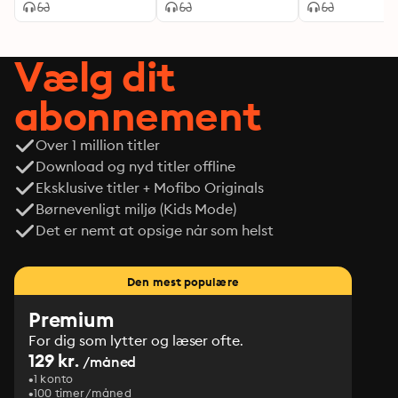
verden?
Vælg dit
abonnement
Over 1 million titler
Download og nyd titler offline
Eksklusive titler + Mofibo Originals
Børnevenligt miljø (Kids Mode)
Det er nemt at opsige når som helst
Den mest populære
Premium
For dig som lytter og læser ofte.
129 kr.
/måned
1 konto
100 timer/måned