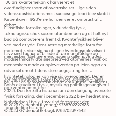
100 års kvantemekanik har været et 
overflødighedshorn af overraskelser. Lige siden 
videnskabshistoriens mest succesrige teori blev skabt i 
København i 1920’erne har den været ombrust af 
debat. 
Filosofiske fortolkninger, vidunderlig fysik, 
teknologiske chok såsom atombomben og et helt nyt 
bud på computerens fremtid. Kvantefysikken bliver 
ved med at yde. Dens sære og mærkelige form for 
matematik viser sig nu at ligne hverdagsoplevelser i 
I syv sind tegner et billede af de mangfoldige og 
menneskesindet mere end nogen skulle have troet. 
modsætningsfyldte særpræg ved atomernes fysik og 
menneskers måde at opleve verden på. Men også en 
advarsel om at tidens store begejstring for 
kvanteteknologier kan vise sig overophedet. Der er 
Tor Nørretranders skrev i 1985 Det udelelige – Niels 
brug for en demokratisk debat om kunstig intelligens 
Bohrs aktualitet i fysik, mystik og politik (genudgivet i 
og kvantecomputere. 
2022). Den fortalte historien om den dengang oversete 
fysisk forskning, der i december 2022 blev hædret med 
Nobelprisen i fysik. I syv sind fortsætter den 
© 2023 Gyldendal (Lydbog): 9788702397635
forunderlige historie.
© 2023 Gyldendal (E-bog): 9788702397642