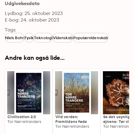
Udgivelsesdato
Lydbog: 25. oktober 2023
E-bog: 24. oktober 2023
Tags
Niels Bohr
Fysik
Teknologi
Videnskab
Populærvidenskab
Andre kan også lide...
Civilisation 2.0
Vild verden:
Se det usynlige 
Tor Nørretranders
Fremtidens føde
øjnene: Tør vi b
Tor Nørretranders
mikrobiologi til
skabe en bedre