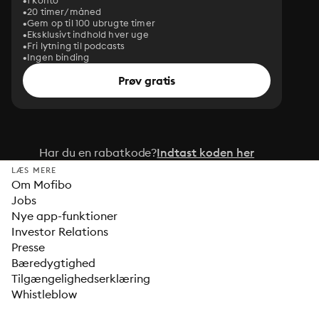
1 konto
20 timer/måned
Gem op til 100 ubrugte timer
Eksklusivt indhold hver uge
Fri lytning til podcasts
Ingen binding
Prøv gratis
Har du en rabatkode?
Indtast koden her
LÆS MERE
Om Mofibo
Jobs
Nye app-funktioner
Investor Relations
Presse
Bæredygtighed
Tilgængelighedserklæring
Whistleblow