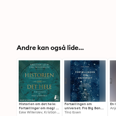
Andre kan også lide...
Historien om det hele:
Fortællingen om
En 
Fortællinger om magi og
universet: Fra Big Bang
Anj
videnskab
Eske Willerslev, Kristian Leth
til mennesket i dag
Tina Ibsen