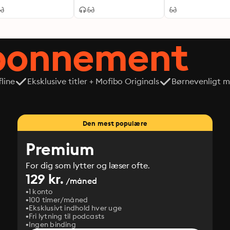
abonnement
line
Eksklusive titler + Mofibo Originals
Børnevenligt mi
Den mest populære
Premium
For dig som lytter og læser ofte.
129 kr.
/måned
1 konto
100 timer/måned
Eksklusivt indhold hver uge
Fri lytning til podcasts
Ingen binding