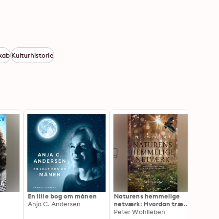
kab
Kulturhistorie
En lille bog om månen
Naturens hemmelige
Lyset 
Anja C. Andersen
netværk: Hvordan træer
nyeste
laver skyer og regnorme
Peter Wohlleben
Niels 
Anja 