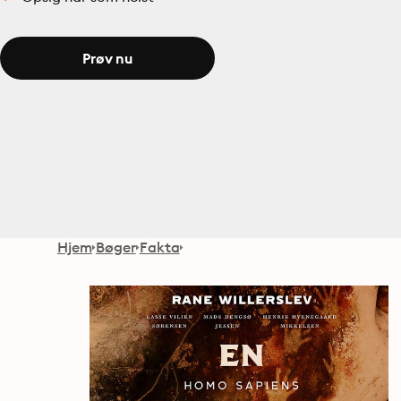
Prøv nu
Hjem
Bøger
Fakta