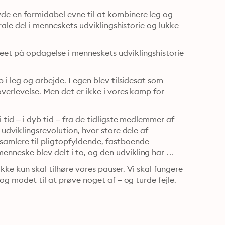
e en formidabel evne til at kombinere leg og 
rale del i menneskets udviklingshistorie og lukke 
et på opdagelse i menneskets udviklingshistorie 
 i leg og arbejde. Legen blev tilsidesat som 
verlevelse. Men det er ikke i vores kamp for 
tid – i dyb tid – fra de tidligste medlemmer af 
udviklingsrevolution, hvor store dele af 
amlere til pligtopfyldende, fastboende 
neske blev delt i to, og den udvikling har 
kke kun skal tilhøre vores pauser. Vi skal fungere 
og modet til at prøve noget af – og turde fejle.