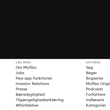
LÆS MERE
UDFORSK
Om Mofibo
Søg
Jobs
Bøger
Nye app-funktioner
Bogserier
Investor Relations
Mofibo Origi
Presse
Podcasts
Bæredygtighed
Forfattere
Tilgængelighedserklæring
Indlæsere
Whistleblow
Kategorier