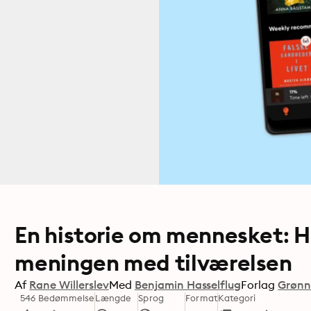
En historie om mennesket: 
meningen med tilværelsen
Af
Rane Willerslev
Med
Benjamin Hasselflug
Forlag
Grønn
546 Bedømmelse
Længde
Sprog
Format
Kategori