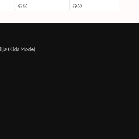
styrer vildsvin
ljø (Kids Mode)