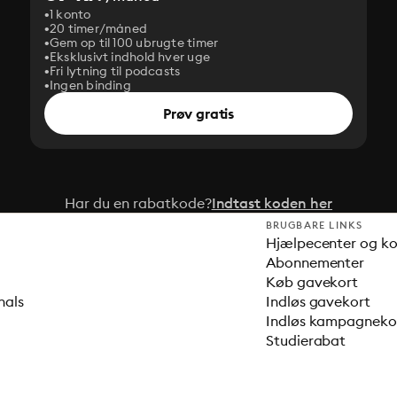
1 konto
20 timer/måned
Gem op til 100 ubrugte timer
Eksklusivt indhold hver uge
Fri lytning til podcasts
Ingen binding
Prøv gratis
Har du en rabatkode?
Indtast koden her
BRUGBARE LINKS
Hjælpecenter og k
Abonnementer
Køb gavekort
nals
Indløs gavekort
Indløs kampagnek
Studierabat