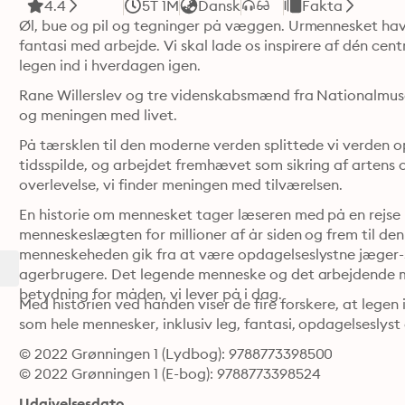
4.4
5T 1M
Dansk
Fakta
Øl, bue og pil og tegninger på væggen. Urmennesket havd
fantasi med arbejde. Vi skal lade os inspirere af dén cent
legen ind i hverdagen igen. 
Rane Willerslev og tre videnskabsmænd fra Nationalmuse
og meningen med livet. 
På tærsklen til den moderne verden splittede vi verden op
tidsspilde, og arbejdet fremhævet som sikring af artens o
overlevelse, vi finder meningen med tilværelsen. 
En historie om mennesket tager læseren med på en rejse i 
menneskeslægten for millioner af år siden og frem til den 
menneskeheden gik fra at være opdagelseslystne jæger-s
agerbrugere. Det legende menneske og det arbejdende men
betydning for måden, vi lever på i dag.
Med historien ved hånden viser de fire forskere, at legen i
som hele mennesker, inklusiv leg, fantasi, opdagelseslyst 
© 2022 Grønningen 1 (Lydbog): 9788773398500
© 2022 Grønningen 1 (E-bog): 9788773398524
Udgivelsesdato