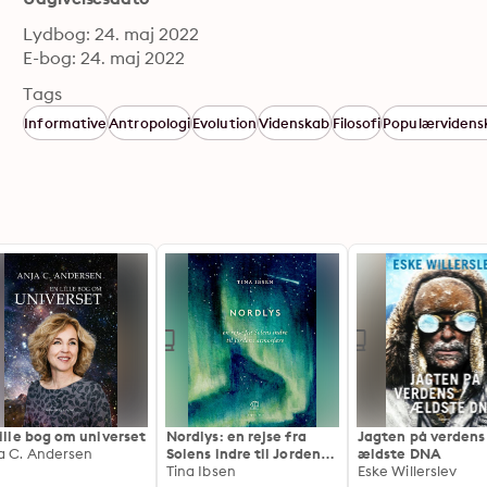
Lydbog: 24. maj 2022
E-bog: 24. maj 2022
Tags
Informative
Antropologi
Evolution
Videnskab
Filosofi
Populærvidens
lille bog om universet
Nordlys: en rejse fra
Jagten på verdens
a C. Andersen
Solens indre til Jordens
ældste DNA
atmosfære
Tina Ibsen
Eske Willerslev