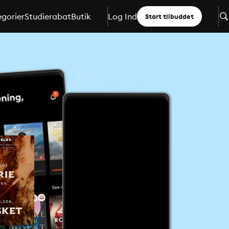
gorier
Studierabat
Butik
Log Ind
Start tilbuddet