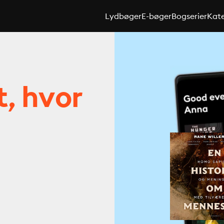
Lydbøger
E-bøger
Bogserier
Kate
t, hvor