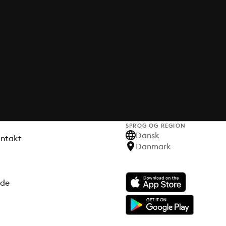
SPROG OG REGION
Dansk
ontakt
Danmark
ode