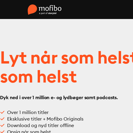
Lyt når som hels
som helst
Dyk ned i over 1 million e- og lydbøger samt podcasts.
Over 1 million titler
Eksklusive titler + Mofibo Originals
Download og nyd titler offline
Opsig når som helst