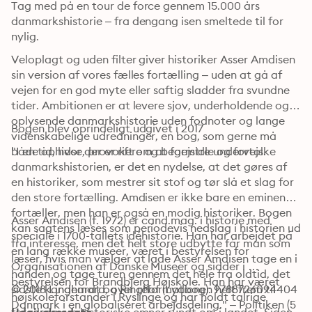
Tag med på en tour de force gennem 15.000 års 
danmarkshistorie – fra dengang isen smeltede til for 
nylig. 
Veloplagt og uden filter giver historiker Asser Amdisen 
sin version af vores fælles fortælling – uden at gå af 
vejen for en god myte eller saftig sladder fra svundne 
tider. Ambitionen er at levere sjov, underholdende og 
oplysende danmarkshistorie uden fodnoter og lange 
Bogen blev oprindeligt udgivet i 2017
videnskabelige udredninger, en bog, som gerne må 
både ophidse, provokere og begejstre undervejs.
"I en tid, hvor der er rift om at formidle og fortolke 
danmarkshistorien, er det en nydelse, at det gøres af 
en historiker, som mestrer sit stof og tør slå et slag for 
den store fortælling. Amdisen er ikke bare en eminent 
fortæller, men han er også en modig historiker. Bogen 
Asser Amdisen (f. 1972) er cand.mag. i historie med 
kan sagtens læses som periodevis nedslag i historien ud 
speciale i 1700-tallets idéhistorie. Han har arbejdet på 
fra interesse, men det helt store udbytte får man som 
en lang række museer, været i bestyrelsen for 
læser, hvis man vælger at lade Asser Amdisen tage en i 
Organisationen af Danske Museer og sidder i 
hånden og tage turen gennem det hele fra oldtid, det 
bestyrelsen for Brandbjerg Højskole. Han har været 
sidste kongemord, over reformationen helt frem til 
© 2018 Lindhardt og Ringhof (Lydbog): 9788726094404
højskoleforstander i Ryslinge og har holdt talrige 
Danmark i en globaliseret arbejdsdeling." – Politiken (5 