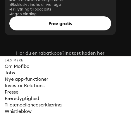
Eksklusivt indhold hver uge
Fri lytning til podcasts
Ingen binding
Prøv gratis
Har du en rabatkode?
Indtast koden her
LÆS MERE
Om Mofibo
Jobs
Nye app-funktioner
Investor Relations
Presse
Bæredygtighed
Tilgængelighedserklæring
Whistleblow