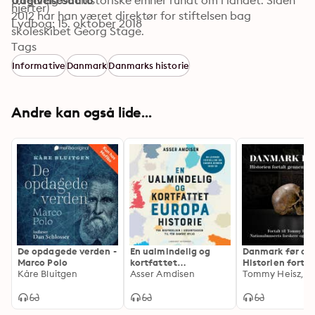
foredrag om historiske emner rundt om i landet. Siden 
Udgivelsesdato
hjerter)
2012 har han været direktør for stiftelsen bag 
Lydbog: 15. oktober 2018
skoleskibet Georg Stage.
Tags
Informative
Danmark
Danmarks historie
Andre kan også lide...
De opdagede verden -
En ualmindelig og
Danmark før os:
Marco Polo
kortfattet
Historien fortal
Kåre Bluitgen
europahistorie
Asser Amdisen
gennem 50
genstande