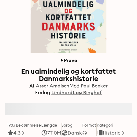
Prøve
En ualmindelig og kortfattet
Danmarkshistorie
Af
Asser Amdisen
Med
Paul Becker
Forlag
Lindhardt og Ringhof
1983 Bedømmelse
Længde
Sprog
Format
Kategori
4.3
7T 0M
Dansk
Historie