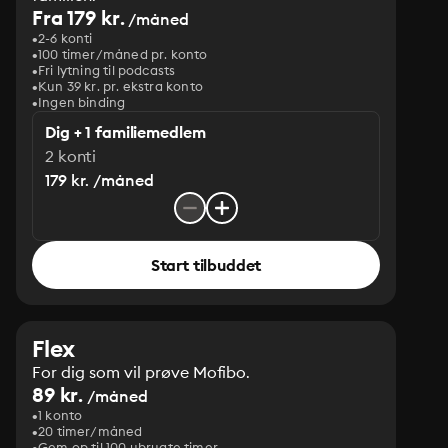
Fra 179 kr.
/måned
2-6 konti
100 timer/måned pr. konto
Fri lytning til podcasts
Kun 39 kr. pr. ekstra konto
Ingen binding
Dig + 1 familiemedlem
2 konti
179 kr. /måned
Start tilbuddet
Flex
For dig som vil prøve Mofibo.
89 kr.
/måned
1 konto
20 timer/måned
Gem op til 100 ubrugte timer