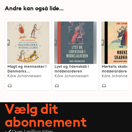
Andre kan også lide...
Magt og mennesker i
Lyst og lidenskab i
Mørkets skabnin
Danmarks
middelalderen
middelalderens
middelalder
Kåre Johannessen
Kåre Johannessen
gruelige gestal
Kåre Johanness
Vælg dit
abonnement
Over 1 million titler