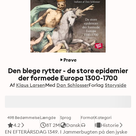
Prøve
Den blege rytter - de store epidemier
der formede Europa 1300-1700
Af
Klaus Larsen
Med
Dan Schlosser
Forlag
Storyside
498 Bedømmelse
Længde
Sprog
Format
Kategori
4.2
8T 2M
Dansk
Historie
EN EFTERÅRSDAG 1349. I Jammerbugten på den jyske 