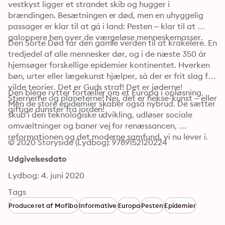
vestkyst ligger et strandet skib og hugger i 
brændingen. Besætningen er død, men en uhyggelig 
passager er klar til at gå i land: Pesten – klar til at 
galoppere hen over de værgeløse menneskemasser.
Den Sorte Død får den gamle verden til at krakelere. En 
tredjedel af alle mennesker dør, og i de næste 350 år 
hjemsøger forskellige epidemier kontinentet. Hverken 
bøn, urter eller lægekunst hjælper, så der er frit slag for 
vilde teorier. Det er Guds straf! Det er jøderne! 
Den blege rytter fortæller om et Europa i opløsning. 
Stjernerne og planeterne! Nej, det er hekse-kunst – eller 
Men de store epidemier skaber også nybrud. De sætter 
giftige dunster fra jorden!
skub i den teknologiske udvikling, udløser sociale 
omvæltninger og baner vej for renæssancen, 
reformationen og det moderne samfund, vi nu lever i.
© 2020 Storyside (Lydbog): 9789152120224
Udgivelsesdato
Lydbog: 4. juni 2020
Tags
Produceret af Mofibo
Informative
Europa
Pesten
Epidemier