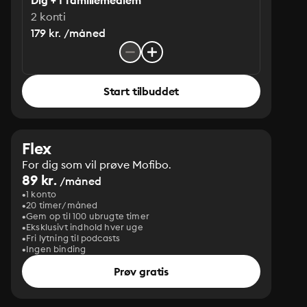
Dig + 1 familiemedlem
2 konti
179 kr. /måned
Start tilbuddet
Flex
For dig som vil prøve Mofibo.
89 kr.
/måned
1 konto
20 timer/måned
Gem op til 100 ubrugte timer
Eksklusivt indhold hver uge
Fri lytning til podcasts
Ingen binding
Prøv gratis