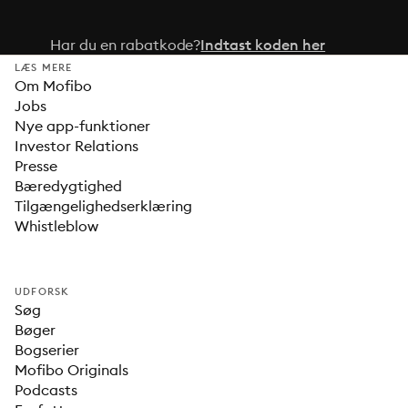
Har du en rabatkode?
Indtast koden her
LÆS MERE
Om Mofibo
Jobs
Nye app-funktioner
Investor Relations
Presse
Bæredygtighed
Tilgængelighedserklæring
Whistleblow
UDFORSK
Søg
Bøger
Bogserier
Mofibo Originals
Podcasts