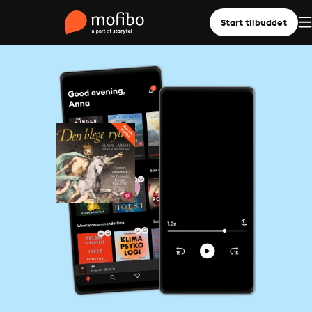
Start tilbuddet