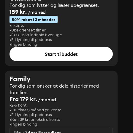
For dig som lytter og læser ubegrænset.
159 kr.
/måned
50% rabat i 3 måneder
1 konto
Ubegrænset timer
Eksklusivt indhold hver uge
Fri lytning til podcasts
Ingen binding
Start tilbuddet
Family
For dig som ønsker at dele historier med
familien.
Fra 179 kr.
/måned
2-6 konti
100 timer/måned pr. konto
Fri lytning til podcasts
Kun 39 kr. pr. ekstra konto
Ingen binding